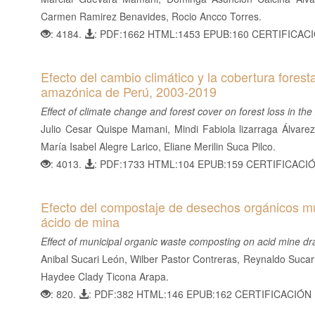
l
Carmen Ramirez Benavides, Rocio Ancco Torres.
B
: 4184.
: PDF:1662 HTML:1453 EPUB:160 CERTIFICAC
a
r
Efecto del cambio climático y la cobertura forest
r
amazónica de Perú, 2003-2019
a
Effect of climate change and forest cover on forest loss in t
l
Julio Cesar Quispe Mamani, Mindi Fabiola lizarraga Álvar
a
María Isabel Alegre Larico, Eliane Merilin Suca Pilco.
t
: 4013.
: PDF:1733 HTML:104 EPUB:159 CERTIFICACI
e
r
a
Efecto del compostaje de desechos orgánicos mu
ácido de mina
l
Effect of municipal organic waste composting on acid mine 
Anibal Sucari León, Wilber Pastor Contreras, Reynaldo Suca
Haydee Clady Ticona Arapa.
: 820.
: PDF:382 HTML:146 EPUB:162 CERTIFICACIÓN