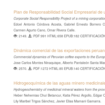
Plan de Responsabilidad Social Empresarial de 
Corporate Social Responsibility Project of a mining corporatio
Edcel Antonio Córdova Acosta, Gabriel Ernesto Borrero C
Carmen Agurto Cano, Omar Rivera Calle.
: 2149.
: PDF:991 HTML:658 EPUB:182 CERTIFICACIÓ
Dinámica comercial de las exportaciones perua
Commercial dynamics of Peruvian coffee exports to the Eur
Jose Carlos Montes Ninaquispe, Alberto Pantaleón Santa María
: 2570.
: PDF:1272 HTML:85 EPUB:140 CERTIFICACIÓ
Hidrogeoquímica de las aguas minero medicinale
Hydrogeochemistry of medicinal mineral waters from the prov
Heber Nehemias Chui Betancur, Katia Pérez Argollo, Edgar 
Lily Maribel Trigos Sánchez, Javier Elias Mamani Gamarra.