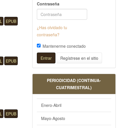
Contraseña
L
EPUB
¿Has olvidado tu
contraseña?
Mantenerme conectado
Entrar
Regístrese en el sitio
L
EPUB
PERIODICIDAD (CONTINUA-
CUATRIMESTRAL)
Enero-Abril
L
EPUB
Mayo-Agosto