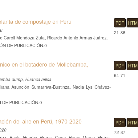
 planta de compostaje en Perú
PDF
HTM
ru
21-36
ie Caroll Mendoza Zuta, Ricardo Antonio Armas Juárez.
IÓN DE PUBLICACIÓN:0
nico en el botadero de Mollebamba,
PDF
HTM
64-71
ebamba dump, Huancavelica
liana Asunción Sumarriva-Bustinza, Nadia Lys Chávez-
N DE PUBLICACIÓN:0
ación del aire en Perú, 1970-2020
PDF
HTM
2020
72-87
rez, Paola Huarca Flores, Omar Henry Marca Flores,