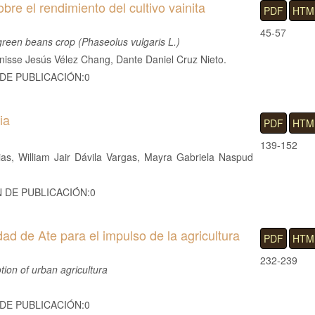
obre el rendimiento del cultivo vainita
PDF
HTM
45-57
he green beans crop (Phaseolus vulgaris L.)
isse Jesús Vélez Chang, Dante Daniel Cruz Nieto.
 DE PUBLICACIÓN:0
ia
PDF
HTM
139-152
as, William Jair Dávila Vargas, Mayra Gabriela Naspud
N DE PUBLICACIÓN:0
ad de Ate para el impulso de la agricultura
PDF
HTM
232-239
tion of urban agricultura
 DE PUBLICACIÓN:0