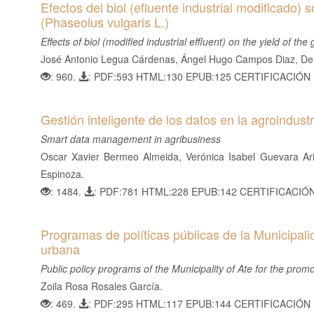
Efectos del biol (efluente industrial modificado) s
(Phaseolus vulgaris L.)
Effects of biol (modified industrial effluent) on the yield of t
José Antonio Legua Cárdenas, Ángel Hugo Campos Diaz, Den
: 960.
: PDF:593 HTML:130 EPUB:125 CERTIFICACIÓN
Gestión inteligente de los datos en la agroindustr
Smart data management in agribusiness
Oscar Xavier Bermeo Almeida, Verónica Isabel Guevara Ari
Espinoza.
: 1484.
: PDF:781 HTML:228 EPUB:142 CERTIFICACIÓ
Programas de políticas públicas de la Municipalid
urbana
Public policy programs of the Municipality of Ate for the promo
Zoila Rosa Rosales García.
: 469.
: PDF:295 HTML:117 EPUB:144 CERTIFICACIÓN