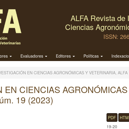
ALFA Revista de I
Ciencias Agronómic
ISSN: 26
tores
Evaluadores
Editores
Políticas
Indexaci
 INVESTIGACIÓN EN CIENCIAS AGRONÓMICAS Y VETERINARIA, ALFA
N EN CIENCIAS AGRONÓMICAS
úm. 19 (2023)
PDF
HTM
19-20