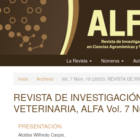
N
a
v
e
g
a
c
i
La Revista
Números
Au
ó
n
Inicio
Archivos
Vol. 7 Núm. 19 (2023): REVISTA DE
p
r
REVISTA DE INVESTIGACIÓ
i
VETERINARIA, ALFA Vol. 7 N
n
c
i
PRESENTACIÓN
p
Alcides Wilfredo Carpio.
a