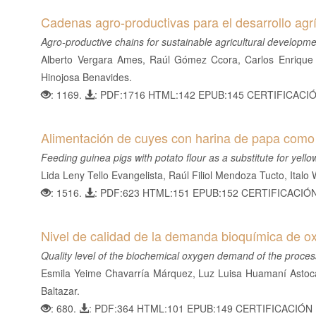
Cadenas agro-productivas para el desarrollo agr
Agro-productive chains for sustainable agricultural developm
Alberto Vergara Ames, Raúl Gómez Ccora, Carlos Enrique 
Hinojosa Benavides.
: 1169.
: PDF:1716 HTML:142 EPUB:145 CERTIFICACI
Alimentación de cuyes con harina de papa como su
Feeding guinea pigs with potato flour as a substitute for yello
Lida Leny Tello Evangelista, Raúl Filiol Mendoza Tucto, Italo
: 1516.
: PDF:623 HTML:151 EPUB:152 CERTIFICACIÓ
Nivel de calidad de la demanda bioquímica de oxí
Quality level of the biochemical oxygen demand of the process o
Esmila Yeime Chavarría Márquez, Luz Luisa Huamaní Astoca
Baltazar.
: 680.
: PDF:364 HTML:101 EPUB:149 CERTIFICACIÓN