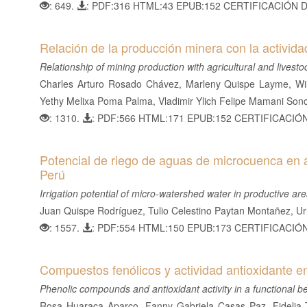
: 649.
: PDF:316 HTML:43 EPUB:152 CERTIFICACIÓN 
Relación de la producción minera con la activida
Relationship of mining production with agricultural and livesto
Charles Arturo Rosado Chávez, Marleny Quispe Layme, Wil
Yethy Melixa Poma Palma, Vladimir Ylich Felipe Mamani Son
: 1310.
: PDF:566 HTML:171 EPUB:152 CERTIFICACIÓ
Potencial de riego de aguas de microcuenca en 
Perú
Irrigation potential of micro-watershed water in productive ar
Juan Quispe Rodríguez, Tulio Celestino Paytan Montañez, Ur
: 1557.
: PDF:554 HTML:150 EPUB:173 CERTIFICACIÓ
Compuestos fenólicos y actividad antioxidante e
Phenolic compounds and antioxidant activity in a functional 
Rosa Huaraca Aparco, Fanny Gabriela Casas Paz, Fidelia