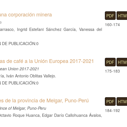
una corporación minera
PDF
HTM
n
160-174
arrasco, Ingrid Estefani Sánchez García, Vanessa del
N DE PUBLICACIÓN:0
nas de café a la Unión Europea 2017-2021
PDF
HTM
opean Union 2017-2021
175-183
, Iván Antonio Oblitas Vallejo.
N DE PUBLICACIÓN:0
s de la provincia de Melgar, Puno-Perú
PDF
HTM
ince of Melgar, Puno-Peru
184-192
Octavio Roque Huanca, Edgar Darío Callohuanca Ávalos,