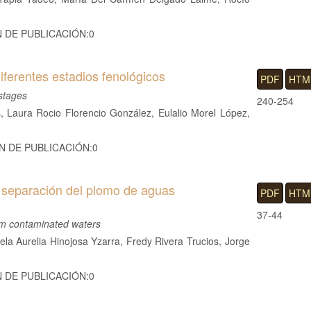
N DE PUBLICACIÓN:0
iferentes estadios fenológicos
PDF
HTM
 stages
240-254
, Laura Rocio Florencio González, Eulalio Morel López,
ÓN DE PUBLICACIÓN:0
 separación del plomo de aguas
PDF
HTM
37-44
rom contaminated waters
ela Aurelia Hinojosa Yzarra, Fredy Rivera Trucios, Jorge
N DE PUBLICACIÓN:0