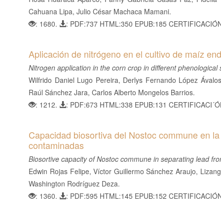
Cahuana Lipa, Julio César Machaca Mamani.
: 1680.
: PDF:737 HTML:350 EPUB:185 CERTIFICACIÓ
Aplicación de nitrógeno en el cultivo de maíz end
Nitrogen application in the corn crop in different phenological
Wilfrido Daniel Lugo Pereira, Derlys Fernando López Ávalos
Raúl Sánchez Jara, Carlos Alberto Mongelos Barrios.
: 1212.
: PDF:673 HTML:338 EPUB:131 CERTIFICACI´
Capacidad biosortiva del Nostoc commune en la
contaminadas
Biosortive capacity of Nostoc commune in separating lead f
Edwin Rojas Felipe, Víctor Guillermo Sánchez Araujo, Lizang
Washington Rodríguez Deza.
: 1360.
: PDF:595 HTML:145 EPUB:152 CERTIFICACIÓ