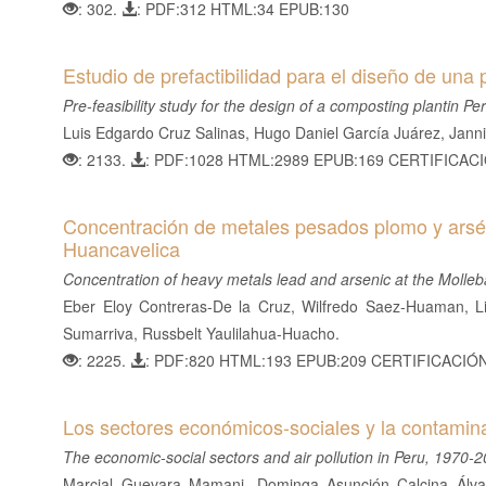
: 302.
: PDF:312 HTML:34 EPUB:130
l
C
o
Estudio de prefactibilidad para el diseño de una
n
Pre-feasibility study for the design of a composting plantin Pe
t
Luis Edgardo Cruz Salinas, Hugo Daniel García Juárez, Jann
e
: 2133.
: PDF:1028 HTML:2989 EPUB:169 CERTIFICAC
n
i
Concentración de metales pesados plomo y arsé
d
Huancavelica
o
Concentration of heavy metals lead and arsenic at the Moll
p
Eber Eloy Contreras-De la Cruz, Wilfredo Saez-Huaman, Li
r
Sumarriva, Russbelt Yaulilahua-Huacho.
i
: 2225.
: PDF:820 HTML:193 EPUB:209 CERTIFICACIÓ
n
c
i
Los sectores económicos-sociales y la contamin
p
The economic-social sectors and air pollution in Peru, 1970-
a
Marcial Guevara Mamani, Dominga Asunción Calcina Álva