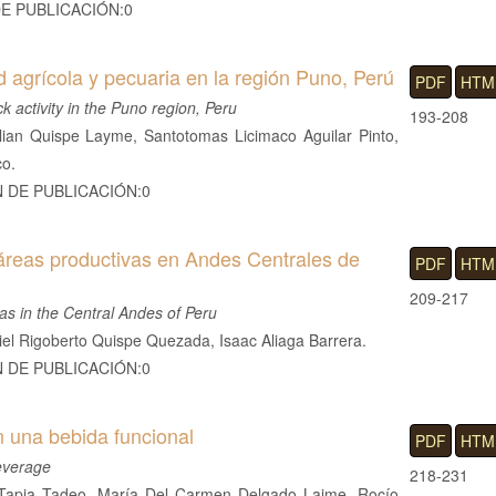
DE PUBLICACIÓN:0
d agrícola y pecuaria en la región Puno, Perú
PDF
HTM
ck activity in the Puno region, Peru
193-208
ian Quispe Layme, Santotomas Licimaco Aguilar Pinto,
co.
N DE PUBLICACIÓN:0
áreas productivas en Andes Centrales de
PDF
HTM
209-217
eas in the Central Andes of Peru
iel Rigoberto Quispe Quezada, Isaac Aliaga Barrera.
N DE PUBLICACIÓN:0
n una bebida funcional
PDF
HTM
beverage
218-231
 Tapia Tadeo, María Del Carmen Delgado Laime, Rocío