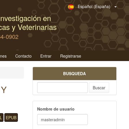
Español (España)
nvestigación en
as y Veterinarias
64-0902
ones
Contacto
Entrar
Registrarse
BUSQUEDA
 Y
Buscar
Nombre de usuario
L
EPUB