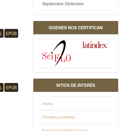
Septiembre-Diciembre
QUIENES NOS CERTIFICAN
L
EPUB
SITIOS DE INTERÉS
L
EPUB
Envios
Formatos y plantillas
Buscador de Palabras Clave