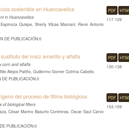
ícola sostenible en Huancavelica
PDF
HTM
ent in Huancavelica
117-129
Espinoza Quispe, Sherly Vilcas Mamani, René Antonio
ÓN DE PUBLICACIÓN:0
stituto del maíz amarillo y alfalfa
PDF
HTM
w corn and alfalfa
130-138
 Wile Alejos Patiño, Guillermo Gomer Cotrina Cabello.
N DE PUBLICACIÓN:0
geno del proceso de filtros biológicos
PDF
HTM
f biological filters
153-159
za, César Marino Basurto Contreras, Oscar Saul Carvo
 DE PUBLICACIÓN:0