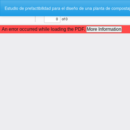
V
Estudio de prefactibilidad para el diseño de una planta de composta
o
l
v
e
r
a
l
o
s
d
e
t
a
l
l
e
s