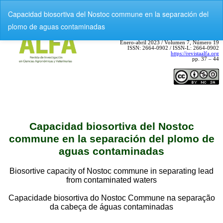
V
Capacidad biosortiva del Nostoc commune en la separación del
o
plomo de aguas contaminadas
l
v
e
r
a
l
o
s
d
e
t
a
l
l
e
s