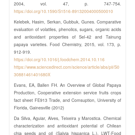
2004, vol. 47, p. 747-754.
https://doi.org/10.1590/S1516-89132004000500010
Kelebek, Hasim, Serkan, Gubbuk, Gunes. Comparative
evaluation of volatiles, phenolics, sugars, organic acids
and antioxidant properties of Sel-42 and Tainung
papaya varieties. Food Chemistry, 2015, vol. 173, p.
912-919.
https://doi.org/10.1016/j.foodchem.2014.10.116
https://www.sciencedirect.com/science/article/abs/pii/S0
30881461401680X
Evans, EA, Ballen FH. An Overview of Global Papaya
Production, Cooperative extension service fruits crops
fact sheet FE913 Trade, and Comsuption, University of
Florida, Gainesville (2012)
Da Silva, Aguiar, Alves, Teixeira y Marostica. Chemical
characterization and antioxidant potential of Chilean
chia seeds and oil (Salvia hispanica L.). LWT-Food