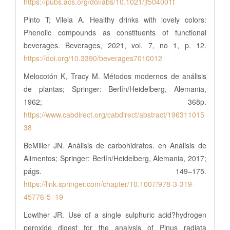
https://pubs.acs.org/doi/abs/10.1021/jf504001t
Pinto T; Vilela A. Healthy drinks with lovely colors:
Phenolic compounds as constituents of functional
beverages. Beverages, 2021, vol. 7, no 1, p. 12.
https://doi.org/10.3390/beverages7010012
Melocotón K, Tracy M. Métodos modernos de análisis
de plantas; Springer: Berlín/Heidelberg, Alemania,
1962; 368p.
https://www.cabdirect.org/cabdirect/abstract/196311015
38
BeMiller JN. Análisis de carbohidratos. en Análisis de
Alimentos; Springer: Berlín/Heidelberg, Alemania, 2017;
págs. 149–175.
https://link.springer.com/chapter/10.1007/978-3-319-
45776-5_19
Lowther JR. Use of a single sulphuric acid?hydrogen
peroxide digest for the analysis of Pinus radiata