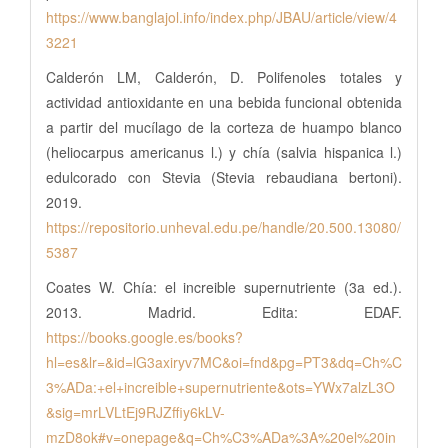
https://www.banglajol.info/index.php/JBAU/article/view/4
3221
Calderón LM, Calderón, D. Polifenoles totales y
actividad antioxidante en una bebida funcional obtenida
a partir del mucílago de la corteza de huampo blanco
(heliocarpus americanus l.) y chía (salvia hispanica l.)
edulcorado con Stevia (Stevia rebaudiana bertoni).
2019.
https://repositorio.unheval.edu.pe/handle/20.500.13080/
5387
Coates W. Chía: el increible supernutriente (3a ed.).
2013. Madrid. Edita: EDAF.
https://books.google.es/books?
hl=es&lr=&id=lG3axiryv7MC&oi=fnd&pg=PT3&dq=Ch%C
3%ADa:+el+increible+supernutriente&ots=YWx7alzL3O
&sig=mrLVLtEj9RJZffiy6kLV-
mzD8ok#v=onepage&q=Ch%C3%ADa%3A%20el%20in