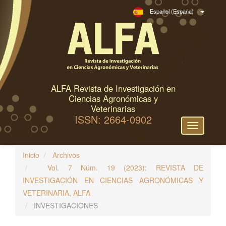
N
Español (España)
a
v
e
g
a
c
ALFA Revista de Investigación en
i
Ciencias Agronómicas y
ó
Veterinarias
ISSN: 2664-0902
n
Toggle
p
navigation
r
Inicio
Archivos
i
Vol. 7 Núm. 19 (2023): REVISTA DE
n
INVESTIGACIÓN EN CIENCIAS AGRONÓMICAS Y
c
VETERINARIA, ALFA
i
INVESTIGACIONES
p
a