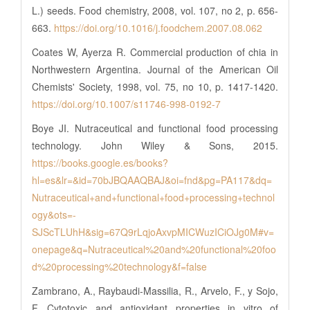
L.) seeds. Food chemistry, 2008, vol. 107, no 2, p. 656-
663.
https://doi.org/10.1016/j.foodchem.2007.08.062
Coates W, Ayerza R. Commercial production of chia in
Northwestern Argentina. Journal of the American Oil
Chemists' Society, 1998, vol. 75, no 10, p. 1417-1420.
https://doi.org/10.1007/s11746-998-0192-7
Boye JI. Nutraceutical and functional food processing
technology. John Wiley & Sons, 2015.
https://books.google.es/books?
hl=es&lr=&id=70bJBQAAQBAJ&oi=fnd&pg=PA117&dq=
Nutraceutical+and+functional+food+processing+technol
ogy&ots=-
SJScTLUhH&sig=67Q9rLqjoAxvpMICWuzICiOJg0M#v=
onepage&q=Nutraceutical%20and%20functional%20foo
d%20processing%20technology&f=false
Zambrano, A., Raybaudi-Massilia, R., Arvelo, F., y Sojo,
F. Cytotoxic and antioxidant properties in vitro of