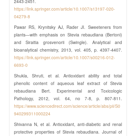
2443-2451.
https://link.springer.com/article/10.1007/s13197-020-
04279-8
Pawar RS, Krynitsky AJ, Rader JI. Sweeteners from
plants—with emphasis on Stevia rebaudiana (Bertoni)
and Siraitia grosvenorii (Swingle). Analytical and
bioanalytical chemistry, 2013, vol. 405, p. 4397-4407.
https://link.springer.com/article/10.1007/s00216-012-
6693-0
Shukla, Shruti, et al. Antioxidant ability and total
phenolic content of aqueous leaf extract of Stevia
rebaudiana Bert. Experimental and Toxicologic
Pathology, 2012, vol. 64, no 7-8, p. 807-811.
https://www.sciencedirect.com/science/article/abs/pii/S0
940299311000224
Shivanna N, et al. Antioxidant, anti-diabetic and renal
protective properties of Stevia rebaudiana. Journal of