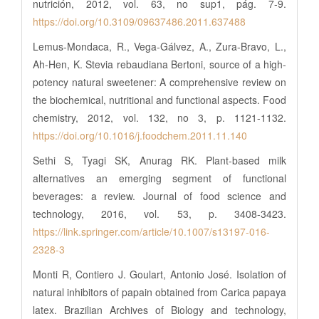
nutrición, 2012, vol. 63, no sup1, pág. 7-9.
https://doi.org/10.3109/09637486.2011.637488
Lemus-Mondaca, R., Vega-Gálvez, A., Zura-Bravo, L.,
Ah-Hen, K. Stevia rebaudiana Bertoni, source of a high-
potency natural sweetener: A comprehensive review on
the biochemical, nutritional and functional aspects. Food
chemistry, 2012, vol. 132, no 3, p. 1121-1132.
https://doi.org/10.1016/j.foodchem.2011.11.140
Sethi S, Tyagi SK, Anurag RK. Plant-based milk
alternatives an emerging segment of functional
beverages: a review. Journal of food science and
technology, 2016, vol. 53, p. 3408-3423.
https://link.springer.com/article/10.1007/s13197-016-
2328-3
Monti R, Contiero J. Goulart, Antonio José. Isolation of
natural inhibitors of papain obtained from Carica papaya
latex. Brazilian Archives of Biology and technology,