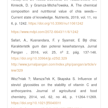
Kmiecik, D. y Gramza-Micha?owska, A. The chemical
composition and nutritional value of chia seeds—
Current state of knowledge. Nutrients, 2019, vol. 11, no
6, p. 1242.
https://doi.org/10.3390/nu11061242
https://www.mdpi.com/2072-6643/11/6/1242
Safari, A., Kusnandara, F. y Syamsir, E Biji chia:
Karakteristik gum dan potensi kesehatannya. Jurnal
Pangan , 2016, vol. 25, nº 2, pág. 137-146.
https://doi.org/10.33964/jp.v25i2.329
http://www.jurnalpangan.com/index.php/pangan/article/v
iew/329
Woz?niak ?; Marsza?ek K, Skapska S. Influence of
steviol glycosides on the stability of vitamin C and
anthocyanins. Journal of agricultural and food
chemistry, 2014, vol. 62, no 46, p. 11264-11269.
https://doi.org/10.1021/jf504001t