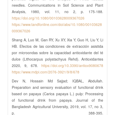
needles. Communications in Soil Science and Plant
Analysis, 1980, vol. 11, no 2, p. 175-188.
https://doi.org/10.1080/00103628009367026
https://www.tandfonline.com/doi/abs/10.1080/00103628
009367026
Shang A, Luo M, Gan RY, Xu XY, Xia Y, Guo H, Liu Y, Li
HB. Efectos de las condiciones de extracción asistida
por microondas sobre la capacidad antioxidante del té
dulce (Lithocarpus polystachyus Rehd). Antioxidantes
2020, 9, 678.
https://doi.org/10.3390/antiox9080678
https://www.mdpi.com/2076-3921/9/8/678
Dev N, Hossain Md Sajjad; IQBAL, Abdullah.
Preparation and sensory evaluation of functional drink
based on papaya (Carica papaya L.) pulp: Processing
of functional drink from papaya. Journal of the
Bangladesh Agricultural University, 2019, vol. 17, no 3,
p. 388-395.