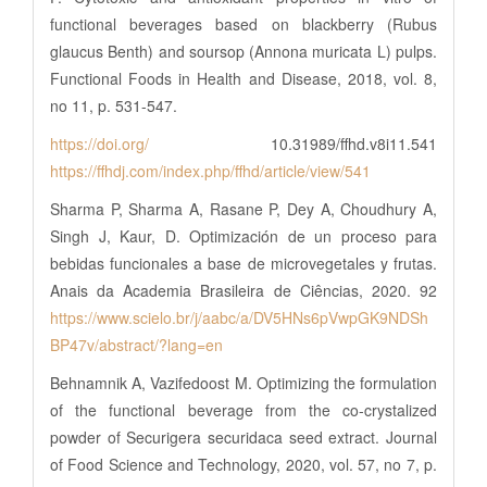
functional beverages based on blackberry (Rubus
glaucus Benth) and soursop (Annona muricata L) pulps.
Functional Foods in Health and Disease, 2018, vol. 8,
no 11, p. 531-547.
https://doi.org/
10.31989/ffhd.v8i11.541
https://ffhdj.com/index.php/ffhd/article/view/541
Sharma P, Sharma A, Rasane P, Dey A, Choudhury A,
Singh J, Kaur, D. Optimización de un proceso para
bebidas funcionales a base de microvegetales y frutas.
Anais da Academia Brasileira de Ciências, 2020. 92
https://www.scielo.br/j/aabc/a/DV5HNs6pVwpGK9NDSh
BP47v/abstract/?lang=en
Behnamnik A, Vazifedoost M. Optimizing the formulation
of the functional beverage from the co-crystalized
powder of Securigera securidaca seed extract. Journal
of Food Science and Technology, 2020, vol. 57, no 7, p.