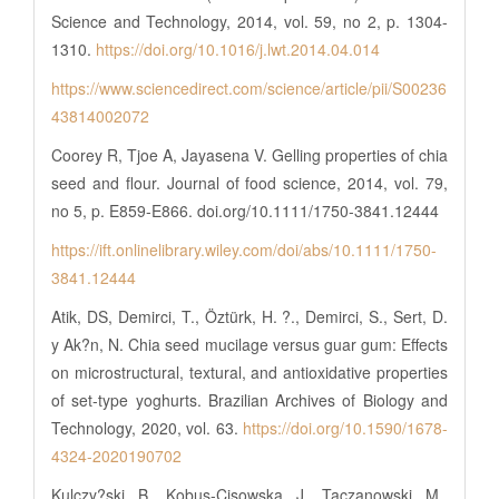
Science and Technology, 2014, vol. 59, no 2, p. 1304-
1310.
https://doi.org/10.1016/j.lwt.2014.04.014
https://www.sciencedirect.com/science/article/pii/S00236
43814002072
Coorey R, Tjoe A, Jayasena V. Gelling properties of chia
seed and flour. Journal of food science, 2014, vol. 79,
no 5, p. E859-E866. doi.org/10.1111/1750-3841.12444
https://ift.onlinelibrary.wiley.com/doi/abs/10.1111/1750-
3841.12444
Atik, DS, Demirci, T., Öztürk, H. ?., Demirci, S., Sert, D.
y Ak?n, N. Chia seed mucilage versus guar gum: Effects
on microstructural, textural, and antioxidative properties
of set-type yoghurts. Brazilian Archives of Biology and
Technology, 2020, vol. 63.
https://doi.org/10.1590/1678-
4324-2020190702
Kulczy?ski, B., Kobus-Cisowska, J., Taczanowski, M.,