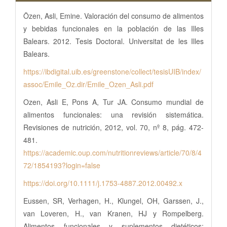
Özen, Asli, Emine. Valoración del consumo de alimentos
y bebidas funcionales en la población de las Illes
Balears. 2012. Tesis Doctoral. Universitat de les Illes
Balears.
https://ibdigital.uib.es/greenstone/collect/tesisUIB/index/
assoc/Emile_Oz.dir/Emile_Ozen_Asli.pdf
Ozen, Asli E, Pons A, Tur JA. Consumo mundial de
alimentos funcionales: una revisión sistemática.
Revisiones de nutrición, 2012, vol. 70, nº 8, pág. 472-
481.
https://academic.oup.com/nutritionreviews/article/70/8/4
72/1854193?login=false
https://doi.org/10.1111/j.1753-4887.2012.00492.x
Eussen, SR, Verhagen, H., Klungel, OH, Garssen, J.,
van Loveren, H., van Kranen, HJ y Rompelberg.
Alimentos funcionales y suplementos dietéticos: