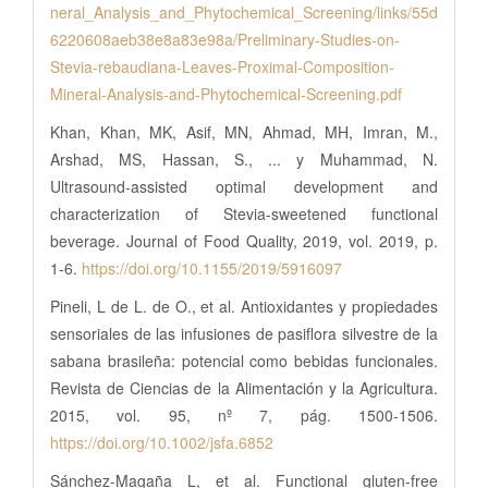
neral_Analysis_and_Phytochemical_Screening/links/55d
6220608aeb38e8a83e98a/Preliminary-Studies-on-
Stevia-rebaudiana-Leaves-Proximal-Composition-
Mineral-Analysis-and-Phytochemical-Screening.pdf
Khan, Khan, MK, Asif, MN, Ahmad, MH, Imran, M.,
Arshad, MS, Hassan, S., ... y Muhammad, N.
Ultrasound-assisted optimal development and
characterization of Stevia-sweetened functional
beverage. Journal of Food Quality, 2019, vol. 2019, p.
1-6.
https://doi.org/10.1155/2019/5916097
Pineli, L de L. de O., et al. Antioxidantes y propiedades
sensoriales de las infusiones de pasiflora silvestre de la
sabana brasileña: potencial como bebidas funcionales.
Revista de Ciencias de la Alimentación y la Agricultura.
2015, vol. 95, nº 7, pág. 1500-1506.
https://doi.org/10.1002/jsfa.6852
Sánchez-Magaña L, et al. Functional gluten-free