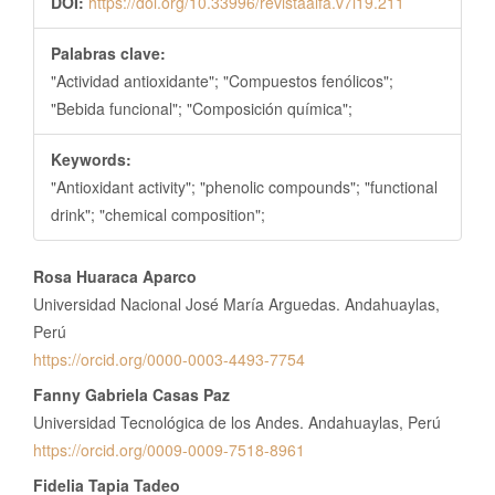
DOI:
https://doi.org/10.33996/revistaalfa.v7i19.211
Palabras clave:
"Actividad antioxidante"; "Compuestos fenólicos";
"Bebida funcional"; "Composición química";
Keywords:
"Antioxidant activity"; "phenolic compounds"; "functional
drink"; "chemical composition";
Contenido
Rosa Huaraca Aparco
principal
Universidad Nacional José María Arguedas. Andahuaylas,
del
Perú
https://orcid.org/0000-0003-4493-7754
artículo
Fanny Gabriela Casas Paz
Universidad Tecnológica de los Andes. Andahuaylas, Perú
https://orcid.org/0009-0009-7518-8961
Fidelia Tapia Tadeo