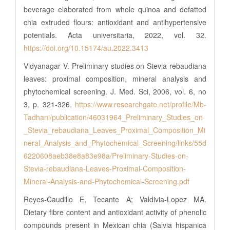
beverage elaborated from whole quinoa and defatted
chia extruded flours: antioxidant and antihypertensive
potentials. Acta universitaria, 2022, vol. 32.
https://doi.org/10.15174/au.2022.3413
Vidyanagar V. Preliminary studies on Stevia rebaudiana
leaves: proximal composition, mineral analysis and
phytochemical screening. J. Med. Sci, 2006, vol. 6, no
3, p. 321-326.
https://www.researchgate.net/profile/Mb-
Tadhani/publication/46031964_Preliminary_Studies_on
_Stevia_rebaudiana_Leaves_Proximal_Composition_Mi
neral_Analysis_and_Phytochemical_Screening/links/55d
6220608aeb38e8a83e98a/Preliminary-Studies-on-
Stevia-rebaudiana-Leaves-Proximal-Composition-
Mineral-Analysis-and-Phytochemical-Screening.pdf
Reyes-Caudillo E, Tecante A; Valdivia-Lopez MA.
Dietary fibre content and antioxidant activity of phenolic
compounds present in Mexican chia (Salvia hispanica