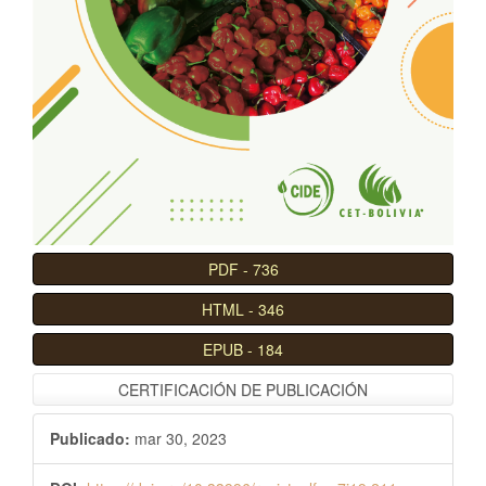
l
B
a
r
r
a
l
a
t
e
PDF
-
736
r
HTML
-
346
a
l
EPUB
-
184
CERTIFICACIÓN DE PUBLICACIÓN
Publicado:
mar 30, 2023