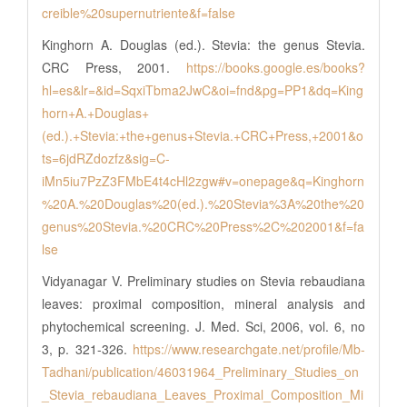
creible%20supernutriente&f=false
Kinghorn A. Douglas (ed.). Stevia: the genus Stevia.
CRC Press, 2001.
https://books.google.es/books?
hl=es&lr=&id=SqxiTbma2JwC&oi=fnd&pg=PP1&dq=King
horn+A.+Douglas+
(ed.).+Stevia:+the+genus+Stevia.+CRC+Press,+2001&o
ts=6jdRZdozfz&sig=C-
iMn5iu7PzZ3FMbE4t4cHl2zgw#v=onepage&q=Kinghorn
%20A.%20Douglas%20(ed.).%20Stevia%3A%20the%20
genus%20Stevia.%20CRC%20Press%2C%202001&f=fa
lse
Vidyanagar V. Preliminary studies on Stevia rebaudiana
leaves: proximal composition, mineral analysis and
phytochemical screening. J. Med. Sci, 2006, vol. 6, no
3, p. 321-326.
https://www.researchgate.net/profile/Mb-
Tadhani/publication/46031964_Preliminary_Studies_on
_Stevia_rebaudiana_Leaves_Proximal_Composition_Mi