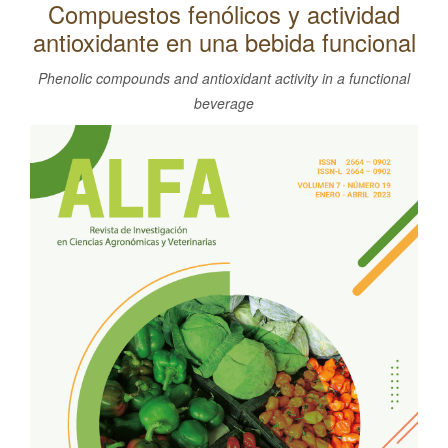
Compuestos fenólicos y actividad
l
antioxidante en una bebida funcional
C
o
Phenolic compounds and antioxidant activity in a functional
n
beverage
t
Barra
e
lateral
n
del
i
d
artículo
o
p
r
i
n
c
i
p
a