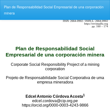
V
Plan de Responsabilidad Social Empresarial de una corporación
o
minera
l
v
e
r
a
l
o
s
d
e
t
a
l
l
e
s