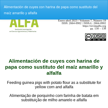
V
Alimentación de cuyes con harina de papa como sustituto del
o
maíz amarillo y alfalfa
l
v
e
r
a
l
o
s
d
e
t
a
l
l
e
s