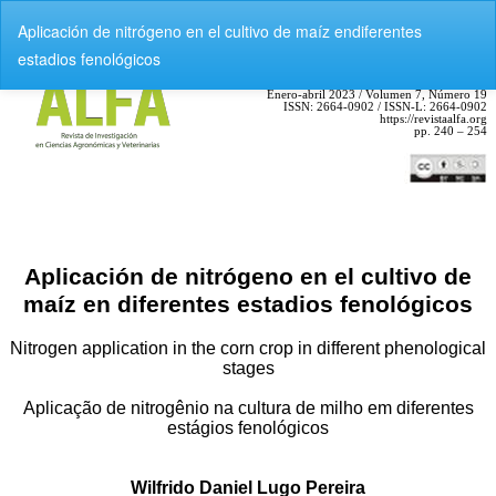
V
Aplicación de nitrógeno en el cultivo de maíz endiferentes
o
estadios fenológicos
l
v
e
r
a
l
o
s
d
e
t
a
l
l
e
s