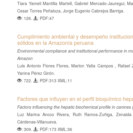
Tiara Yameli Mantilla Martell, Gabriel Mercado-Jauregui, 
l
Cesar Torres Peñaloza, Jorge Eugenio Cabrejos Barriga.
B
: 126.
: PDF:47
a
r
r
Cumplimiento ambiental y desempeño instituciona
a
sólidos en la Amazonía peruana
l
Environmental compliance and institutional performance in m
a
Amazon
t
Luis Antonio Flores Flores, Marlon Yalta Campos , Rafael
e
Yanina Pérez Girón.
r
: 722.
: PDF:313 XML:11
a
l
Factores que influyen en el perfil bioquímico hep
Factors influencing the hepatic biochemical profile in canines 
Luz Marina Ancco Rivera, Ruth Ramos-Zuñiga, Zenaida
Cárdenas-Villanueva.
: 309.
: PDF:173 XML:36