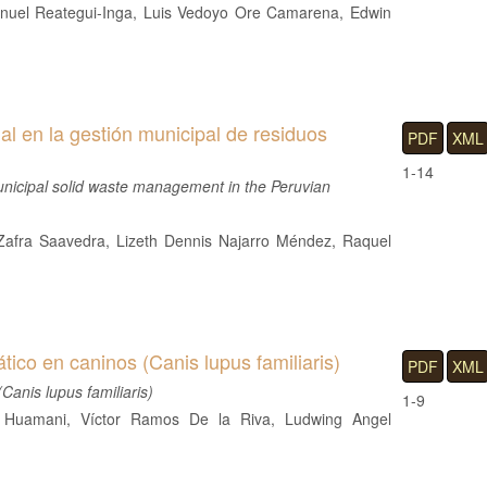
Manuel Reategui-Inga, Luis Vedoyo Ore Camarena, Edwin
l en la gestión municipal de residuos
PDF
XML
1-14
unicipal solid waste management in the Peruvian
 Zafra Saavedra, Lizeth Dennis Najarro Méndez, Raquel
ático en caninos (Canis lupus familiaris)
PDF
XML
(Canis lupus familiaris)
1-9
 Huamani, Víctor Ramos De la Riva, Ludwing Angel