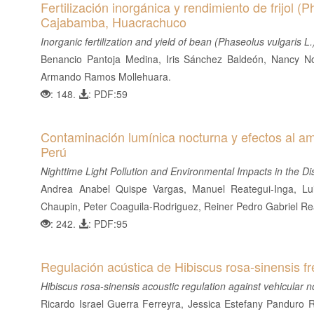
Fertilización inorgánica y rendimiento de frijol (
Cajabamba, Huacrachuco
Inorganic fertilization and yield of bean (Phaseolus vulgaris
Benancio Pantoja Medina, Iris Sánchez Baldeón, Nancy 
Armando Ramos Mollehuara.
: 148.
: PDF:59
Contaminación lumínica nocturna y efectos al amb
Perú
Nighttime Light Pollution and Environmental Impacts in the Dis
Andrea Anabel Quispe Vargas, Manuel Reategui-Inga, L
Chaupin, Peter Coaguila-Rodriguez, Reiner Pedro Gabriel Re
: 242.
: PDF:95
Regulación acústica de Hibiscus rosa-sinensis fre
Hibiscus rosa-sinensis acoustic regulation against vehicular no
Ricardo Israel Guerra Ferreyra, Jessica Estefany Panduro R