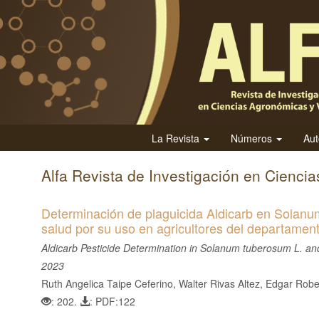
N
a
v
e
g
a
c
i
La Revista
Números
Au
ó
n
Alfa Revista de Investigación en Cienci
p
r
Determinación de plaguicida Aldicarb en Solanu
i
salud por su uso en agricultores del departamen
n
Aldicarb Pesticide Determination in Solanum tuberosum L. 
c
2023
i
Ruth Angelica Taipe Ceferino, Walter Rivas Altez, Edgar Robe
p
: 202.
: PDF:122
a