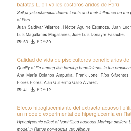
batatas L. en valles costeros áridos de Perú
Soil physicochemical determinants and their influence on the p
of Peru
Juan Saldívar Villarroel, Héctor Aguirre Espinoza, Juan Le
Luis Magallanes Magallanes, José Luis Donayre Pasache.
: 63.
: PDF:30
Calidad de vida de piscicultores beneficiarios d
Quality of life among fish farming beneficiaries in the provi
Ana María Bolaños Ampudia, Frank Jonel Ríos Sifuentes, 
Flores Flores, Alan Guillermo Gallo Álvarez.
: 41.
: PDF:12
Efecto hipoglucemiante del extracto acuoso liofi
un modelo experimental de hiperglucemia en Rat
Hypoglycemic effect of lyophilized aqueous Moringa oleifera
model in Rattus norvegicus var. Albinus