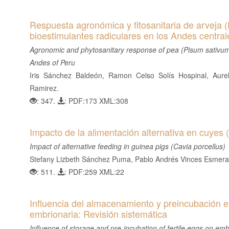
Respuesta agronómica y fitosanitaria de arveja (
bioestimulantes radiculares en los Andes central
Agronomic and phytosanitary response of pea (Pisum sativum L.
Andes of Peru
Iris Sánchez Baldeón, Ramon Celso Solís Hospinal, Aurel
Ramirez.
: 347.
: PDF:173 XML:308
Impacto de la alimentación alternativa en cuyes 
Impact of alternative feeding in guinea pigs (Cavia porcellus)
Stefany Lizbeth Sánchez Puma, Pablo Andrés Vinces Esmeral
: 511.
: PDF:259 XML:22
Influencia del almacenamiento y preincubación en
embrionaria: Revisión sistemática
Influence of storage and pre-incubation of fertile eggs on embr