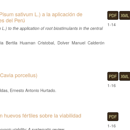
Pisum sativum L.) a la aplicación de
PDF
XML
es del Perú
1-14
) to the application of root biostimulants in the central
ia Bertila Huaman Cristobal, Dolver Manuel Calderón
(Cavia porcellus)
PDF
XML
1-16
das, Ernesto Antonio Hurtado.
 huevos fértiles sobre la viabilidad
PDF
1-16
yonic viability: A systematic review