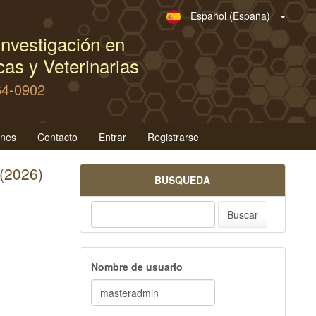
Español (España)
nvestigación en
as y Veterinarias
64-0902
ones
Contacto
Entrar
Registrarse
 (2026)
BUSQUEDA
Buscar
Nombre de usuario