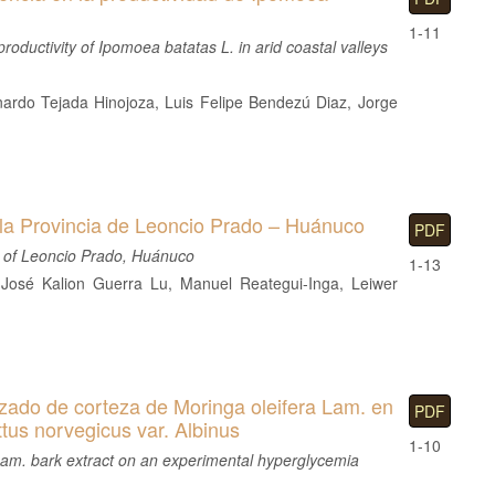
1-11
roductivity of Ipomoea batatas L. in arid coastal valleys
onardo Tejada Hinojoza, Luis Felipe Bendezú Diaz, Jorge
e la Provincia de Leoncio Prado – Huánuco
PDF
nce of Leoncio Prado, Huánuco
1-13
José Kalion Guerra Lu, Manuel Reategui-Inga, Leiwer
lizado de corteza de Moringa oleifera Lam. en
PDF
tus norvegicus var. Albinus
1-10
 Lam. bark extract on an experimental hyperglycemia