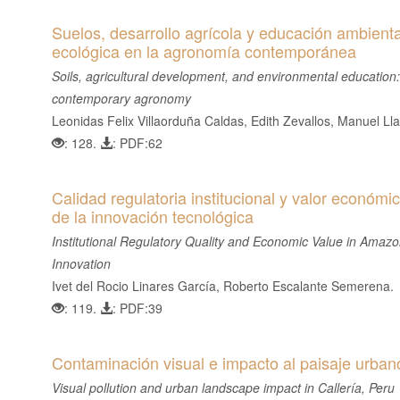
l
Suelos, desarrollo agrícola y educación ambient
C
ecológica en la agronomía contemporánea
o
Soils, agricultural development, and environmental education
n
contemporary agronomy
t
Leonidas Felix Villaorduña Caldas, Edith Zevallos, Manuel Lla
e
: 128.
: PDF:62
n
i
d
Calidad regulatoria institucional y valor económi
o
de la innovación tecnológica
p
Institutional Regulatory Quality and Economic Value in Amazo
r
Innovation
i
Ivet del Rocio Linares García, Roberto Escalante Semerena.
n
: 119.
: PDF:39
c
i
Contaminación visual e impacto al paisaje urbano 
p
Visual pollution and urban landscape impact in Callería, Peru
a