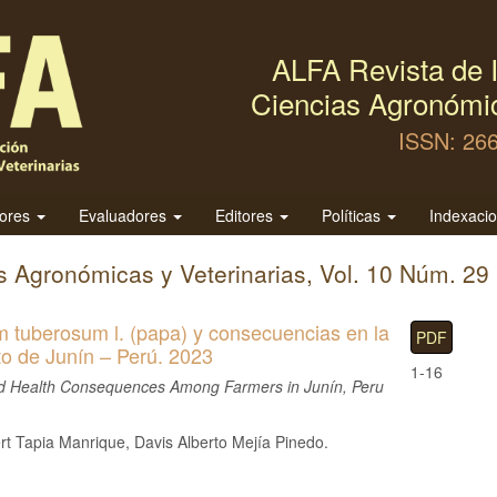
ALFA Revista de I
Ciencias Agronómic
ISSN: 26
tores
Evaluadores
Editores
Políticas
Indexaci
as Agronómicas y Veterinarias, Vol. 10 Núm. 29
m tuberosum l. (papa) y consecuencias en la
PDF
to de Junín – Perú. 2023
1-16
and Health Consequences Among Farmers in Junín, Peru
rt Tapia Manrique, Davis Alberto Mejía Pinedo.