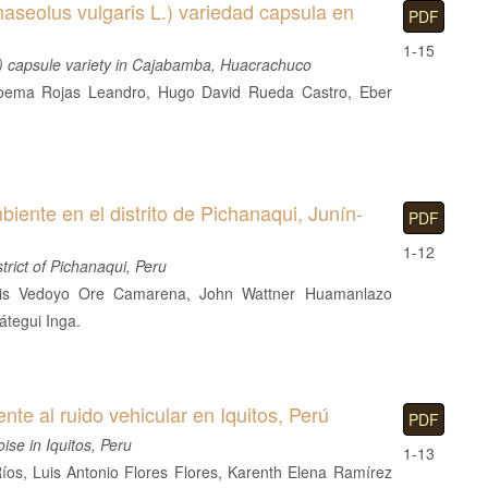
Phaseolus vulgaris L.) variedad capsula en
PDF
1-15
 L.) capsule variety in Cajabamba, Huacrachuco
Noema Rojas Leandro, Hugo David Rueda Castro, Eber
iente en el distrito de Pichanaqui, Junín-
PDF
1-12
trict of Pichanaqui, Peru
uis Vedoyo Ore Camarena, John Wattner Huamanlazo
átegui Inga.
nte al ruido vehicular en Iquitos, Perú
PDF
ise in Iquitos, Peru
1-13
íos, Luis Antonio Flores Flores, Karenth Elena Ramírez