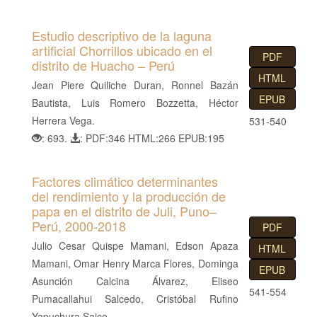
Estudio descriptivo de la laguna
artificial Chorrillos ubicado en el
PDF
distrito de Huacho – Perú
HTML
Jean Piere Quiliche Duran, Ronnel Bazán
EPUB
Bautista, Luis Romero Bozzetta, Héctor
Herrera Vega.
531-540
: 693.
: PDF:346 HTML:266 EPUB:195
Factores climático determinantes
del rendimiento y la producción de
papa en el distrito de Juli, Puno–
Perú, 2000-2018
PDF
Julio Cesar Quispe Mamani, Edson Apaza
HTML
Mamani, Omar Henry Marca Flores, Dominga
EPUB
Asunción Calcina Álvarez, Eliseo
541-554
Pumacallahui Salcedo, Cristóbal Rufino
Yapuchura Saico.