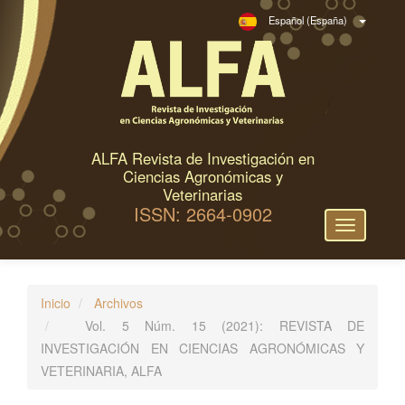
N
Español (España)
a
v
e
g
a
c
ALFA Revista de Investigación en
i
Ciencias Agronómicas y
ó
Veterinarias
ISSN: 2664-0902
n
Toggle
p
navigation
r
i
Inicio
Archivos
n
Vol. 5 Núm. 15 (2021): REVISTA DE
c
INVESTIGACIÓN EN CIENCIAS AGRONÓMICAS Y
i
VETERINARIA, ALFA
p
a