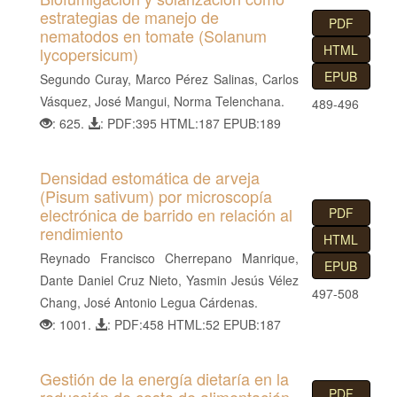
estrategias de manejo de
PDF
nematodos en tomate (Solanum
HTML
lycopersicum)
EPUB
Segundo Curay, Marco Pérez Salinas, Carlos
Vásquez, José Mangui, Norma Telenchana.
489-496
: 625.
: PDF:395 HTML:187 EPUB:189
Densidad estomática de arveja
(Pisum sativum) por microscopía
electrónica de barrido en relación al
PDF
rendimiento
HTML
Reynado Francisco Cherrepano Manrique,
EPUB
Dante Daniel Cruz Nieto, Yasmin Jesús Vélez
497-508
Chang, José Antonio Legua Cárdenas.
: 1001.
: PDF:458 HTML:52 EPUB:187
Gestión de la energía dietaría en la
PDF