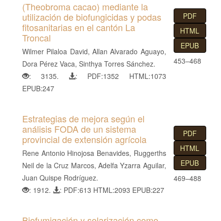
(Theobroma cacao) mediante la
utilización de biofungicidas y podas
PDF
fitosanitarias en el cantón La
HTML
Troncal
EPUB
Wilmer Pilaloa David, Allan Alvarado Aguayo,
453–468
Dora Pérez Vaca, Sinthya Torres Sánchez.
: 3135.
: PDF:1352 HTML:1073
EPUB:247
Estrategias de mejora según el
análisis FODA de un sistema
PDF
provincial de extensión agrícola
HTML
Rene Antonio Hinojosa Benavides, Ruggerths
EPUB
Neil de la Cruz Marcos, Adelfa Yzarra Aguilar,
Juan Quispe Rodríguez.
469–488
: 1912.
: PDF:613 HTML:2093 EPUB:227
Biofumigación y solarización como