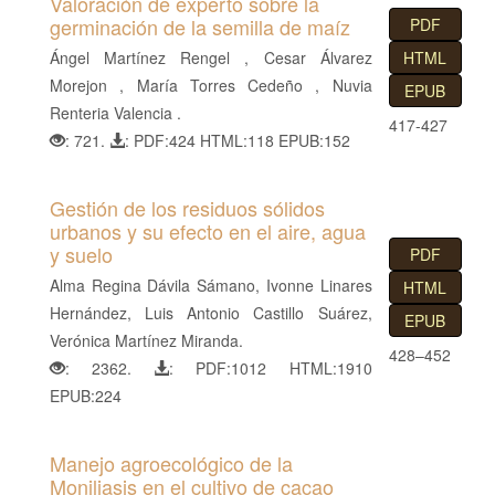
Valoración de experto sobre la
germinación de la semilla de maíz
PDF
Ángel Martínez Rengel , Cesar Álvarez
HTML
Morejon , María Torres Cedeño , Nuvia
EPUB
Renteria Valencia .
417-427
: 721.
: PDF:424 HTML:118 EPUB:152
Gestión de los residuos sólidos
urbanos y su efecto en el aire, agua
y suelo
PDF
Alma Regina Dávila Sámano, Ivonne Linares
HTML
Hernández, Luis Antonio Castillo Suárez,
EPUB
Verónica Martínez Miranda.
428–452
: 2362.
: PDF:1012 HTML:1910
EPUB:224
Manejo agroecológico de la
Moniliasis en el cultivo de cacao