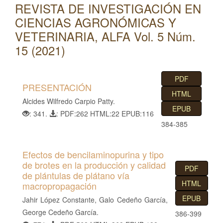
REVISTA DE INVESTIGACIÓN EN
l
C
CIENCIAS AGRONÓMICAS Y
o
VETERINARIA, ALFA Vol. 5 Núm.
n
15 (2021)
t
e
PDF
n
PRESENTACIÓN
i
HTML
Alcides Wilfredo Carpio Patty.
d
EPUB
: 341.
: PDF:262 HTML:22 EPUB:116
o
384-385
p
r
Efectos de bencilaminopurina y tipo
i
de brotes en la producción y calidad
PDF
n
de plántulas de plátano vía
c
HTML
macropropagación
i
EPUB
Jahir López Constante, Galo Cedeño García,
p
George Cedeño García.
386-399
a