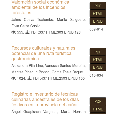
Valoración social económica
PDF
ambiental de los incendios
forestales
HTML
Jaime Cueva Toalombo, Marita Salguero,
EPUB
Elvia Caiza Criollo.
609-614
: 555.
: PDF:337 HTML:303 EPUB:128
Recursos culturales y naturales
PDF
potencial de una ruta turística
gastronómica
HTML
Alexandra Pita Lino, Vanessa Santos Moreira,
EPUB
Maritza Pibaque Pionce, Gema Toala Baque.
615-634
: 1024.
: PDF:437 HTML:2593 EPUB:155
Registro e inventario de técnicas
culinarias ancestrales de los días
PDF
festivos en la provincia del cañar
HTML
Ángel Guapisaca Vargas , María Herrera