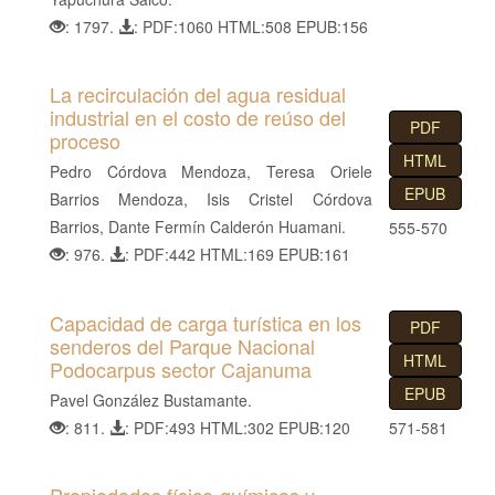
: 1797.
: PDF:1060 HTML:508 EPUB:156
La recirculación del agua residual
industrial en el costo de reúso del
PDF
proceso
HTML
Pedro Córdova Mendoza, Teresa Oriele
EPUB
Barrios Mendoza, Isis Cristel Córdova
Barrios, Dante Fermín Calderón Huamani.
555-570
: 976.
: PDF:442 HTML:169 EPUB:161
Capacidad de carga turística en los
PDF
senderos del Parque Nacional
HTML
Podocarpus sector Cajanuma
EPUB
Pavel González Bustamante.
: 811.
: PDF:493 HTML:302 EPUB:120
571-581