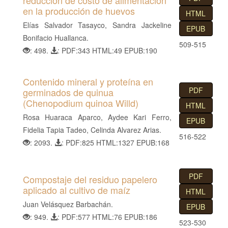
reducción de costo de alimentación
en la producción de huevos
HTML
Elías Salvador Tasayco, Sandra Jackeline
EPUB
Bonifacio Huallanca.
509-515
: 498.
: PDF:343 HTML:49 EPUB:190
Contenido mineral y proteína en
PDF
germinados de quinua
(Chenopodium quinoa Willd)
HTML
Rosa Huaraca Aparco, Aydee Kari Ferro,
EPUB
Fidelia Tapia Tadeo, Celinda Alvarez Arias.
516-522
: 2093.
: PDF:825 HTML:1327 EPUB:168
PDF
Compostaje del residuo papelero
aplicado al cultivo de maíz
HTML
Juan Velásquez Barbachán.
EPUB
: 949.
: PDF:577 HTML:76 EPUB:186
523-530