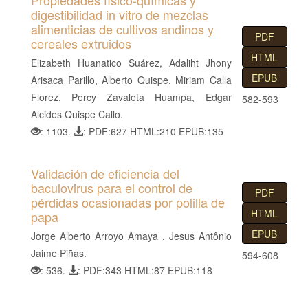
Propiedades físico-químicas y
digestibilidad in vitro de mezclas
alimenticias de cultivos andinos y
PDF
cereales extruidos
HTML
Elizabeth Huanatico Suárez, Adaliht Jhony
EPUB
Arisaca Parillo, Alberto Quispe, Miriam Calla
Florez, Percy Zavaleta Huampa, Edgar
582-593
Alcides Quispe Callo.
: 1103.
: PDF:627 HTML:210 EPUB:135
Validación de eficiencia del
baculovirus para el control de
PDF
pérdidas ocasionadas por polilla de
HTML
papa
EPUB
Jorge Alberto Arroyo Amaya , Jesus Antônio
Jaime Piñas.
594-608
: 536.
: PDF:343 HTML:87 EPUB:118