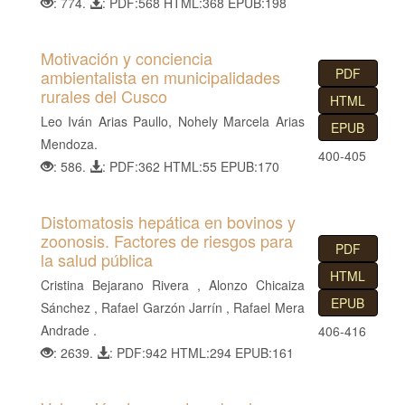
: 774.
: PDF:568 HTML:368 EPUB:198
l
B
Motivación y conciencia
a
PDF
ambientalista en municipalidades
r
rurales del Cusco
HTML
r
Leo Iván Arias Paullo, Nohely Marcela Arias
a
EPUB
Mendoza.
l
400-405
: 586.
: PDF:362 HTML:55 EPUB:170
a
t
e
Distomatosis hepática en bovinos y
zoonosis. Factores de riesgos para
r
PDF
la salud pública
a
HTML
l
Cristina Bejarano Rivera , Alonzo Chicaiza
EPUB
Sánchez , Rafael Garzón Jarrín , Rafael Mera
Andrade .
406-416
: 2639.
: PDF:942 HTML:294 EPUB:161