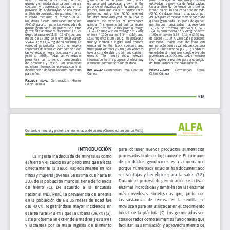
d
e
l
a
r
t
í
c
u
l
o