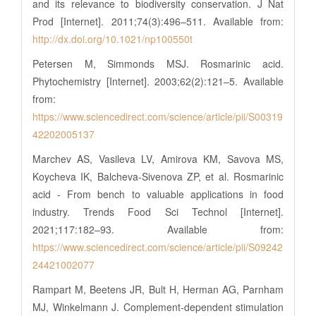
and its relevance to biodiversity conservation. J Nat
Prod [Internet]. 2011;74(3):496–511. Available from:
http://dx.doi.org/10.1021/np100550t
Petersen M, Simmonds MSJ. Rosmarinic acid.
Phytochemistry [Internet]. 2003;62(2):121–5. Available
from:
https://www.sciencedirect.com/science/article/pii/S00319
42202005137
Marchev AS, Vasileva LV, Amirova KM, Savova MS,
Koycheva IK, Balcheva-Sivenova ZP, et al. Rosmarinic
acid - From bench to valuable applications in food
industry. Trends Food Sci Technol [Internet].
2021;117:182–93. Available from:
https://www.sciencedirect.com/science/article/pii/S09242
24421002077
Rampart M, Beetens JR, Bult H, Herman AG, Parnham
MJ, Winkelmann J. Complement-dependent stimulation