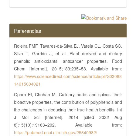
Referencias
Roleira FMF, Tavares-da-Silva EJ, Varela CL, Costa SC,
Silva T, Garrido J, et al. Plant derived and dietary
phenolic antioxidants: anticancer properties. Food
Chem [Internet]. 2015;183:235–58. Available from:
https://www.sciencedirect.com/science/article/pii/S03088
14615004021
Opara EI, Chohan M. Culinary herbs and spices: their
bioactive properties, the contribution of polyphenols and
the challenges in deducing their true health benefits. Int
J Mol Sci [Internet]. 2014 [cited 2022 Aug
8];15(10):19183–202. Available from:
https://pubmed.ncbi.nlm.nih.gov/25340982/