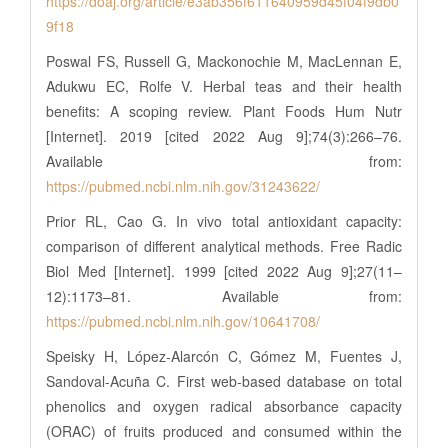
https://doaj.org/article/e3ab356f611640959d45f04f9db0
9f18
Poswal FS, Russell G, Mackonochie M, MacLennan E,
Adukwu EC, Rolfe V. Herbal teas and their health
benefits: A scoping review. Plant Foods Hum Nutr
[Internet]. 2019 [cited 2022 Aug 9];74(3):266–76.
Available from:
https://pubmed.ncbi.nlm.nih.gov/31243622/
Prior RL, Cao G. In vivo total antioxidant capacity:
comparison of different analytical methods. Free Radic
Biol Med [Internet]. 1999 [cited 2022 Aug 9];27(11–
12):1173–81. Available from:
https://pubmed.ncbi.nlm.nih.gov/10641708/
Speisky H, López-Alarcón C, Gómez M, Fuentes J,
Sandoval-Acuña C. First web-based database on total
phenolics and oxygen radical absorbance capacity
(ORAC) of fruits produced and consumed within the