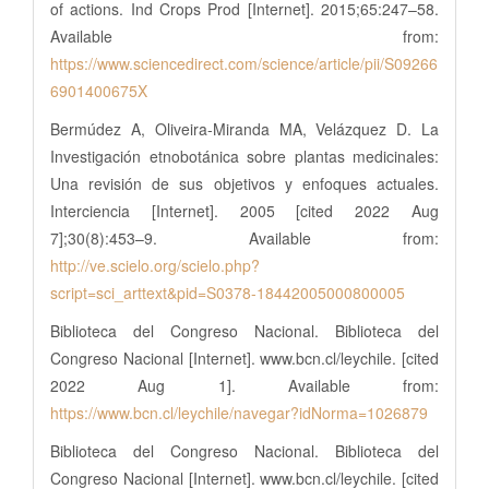
of actions. Ind Crops Prod [Internet]. 2015;65:247–58.
Available from:
https://www.sciencedirect.com/science/article/pii/S09266
6901400675X
Bermúdez A, Oliveira-Miranda MA, Velázquez D. La
Investigación etnobotánica sobre plantas medicinales:
Una revisión de sus objetivos y enfoques actuales.
Interciencia [Internet]. 2005 [cited 2022 Aug
7];30(8):453–9. Available from:
http://ve.scielo.org/scielo.php?
script=sci_arttext&pid=S0378-18442005000800005
Biblioteca del Congreso Nacional. Biblioteca del
Congreso Nacional [Internet]. www.bcn.cl/leychile. [cited
2022 Aug 1]. Available from:
https://www.bcn.cl/leychile/navegar?idNorma=1026879
Biblioteca del Congreso Nacional. Biblioteca del
Congreso Nacional [Internet]. www.bcn.cl/leychile. [cited