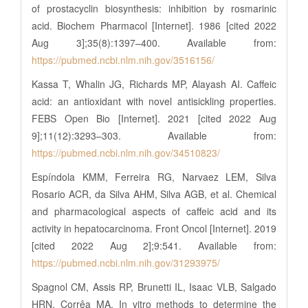
of prostacyclin biosynthesis: inhibition by rosmarinic
acid. Biochem Pharmacol [Internet]. 1986 [cited 2022
Aug 3];35(8):1397–400. Available from:
https://pubmed.ncbi.nlm.nih.gov/3516156/
Kassa T, Whalin JG, Richards MP, Alayash AI. Caffeic
acid: an antioxidant with novel antisickling properties.
FEBS Open Bio [Internet]. 2021 [cited 2022 Aug
9];11(12):3293–303. Available from:
https://pubmed.ncbi.nlm.nih.gov/34510823/
Espíndola KMM, Ferreira RG, Narvaez LEM, Silva
Rosario ACR, da Silva AHM, Silva AGB, et al. Chemical
and pharmacological aspects of caffeic acid and its
activity in hepatocarcinoma. Front Oncol [Internet]. 2019
[cited 2022 Aug 2];9:541. Available from:
https://pubmed.ncbi.nlm.nih.gov/31293975/
Spagnol CM, Assis RP, Brunetti IL, Isaac VLB, Salgado
HRN, Corrêa MA. In vitro methods to determine the