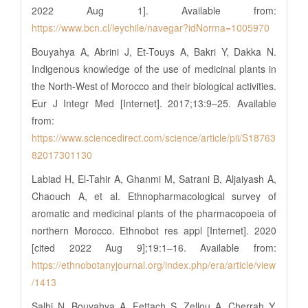
2022 Aug 1]. Available from:
https://www.bcn.cl/leychile/navegar?idNorma=1005970
Bouyahya A, Abrini J, Et-Touys A, Bakri Y, Dakka N.
Indigenous knowledge of the use of medicinal plants in
the North-West of Morocco and their biological activities.
Eur J Integr Med [Internet]. 2017;13:9–25. Available
from:
https://www.sciencedirect.com/science/article/pii/S18763
82017301130
Labiad H, El-Tahir A, Ghanmi M, Satrani B, Aljaiyash A,
Chaouch A, et al. Ethnopharmacological survey of
aromatic and medicinal plants of the pharmacopoeia of
northern Morocco. Ethnobot res appl [Internet]. 2020
[cited 2022 Aug 9];19:1–16. Available from:
https://ethnobotanyjournal.org/index.php/era/article/view
/1413
Salhi N, Bouyahya A, Fettach S, Zellou A, Cherrah Y.