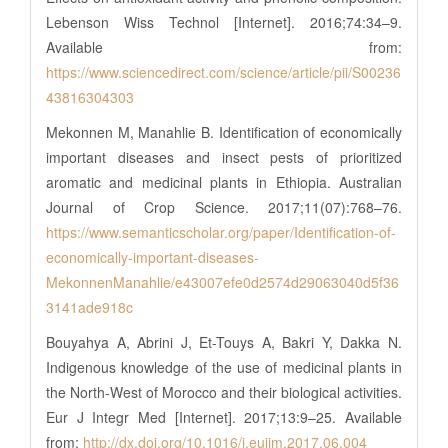
Lebenson Wiss Technol [Internet]. 2016;74:34–9.
Available from:
https://www.sciencedirect.com/science/article/pii/S00236
43816304303
Mekonnen M, Manahlie B. Identification of economically
important diseases and insect pests of prioritized
aromatic and medicinal plants in Ethiopia. Australian
Journal of Crop Science. 2017;11(07):768–76.
https://www.semanticscholar.org/paper/Identification-of-
economically-important-diseases-
MekonnenManahlie/e43007efe0d2574d29063040d5f36
3141ade918c
Bouyahya A, Abrini J, Et-Touys A, Bakri Y, Dakka N.
Indigenous knowledge of the use of medicinal plants in
the North-West of Morocco and their biological activities.
Eur J Integr Med [Internet]. 2017;13:9–25. Available
from:
http://dx.doi.org/10.1016/j.eujim.2017.06.004