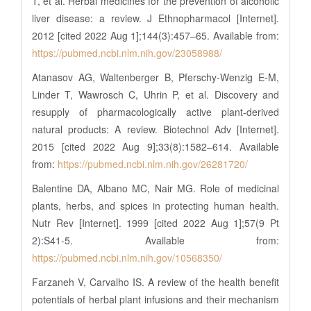
T, et al. Herbal medicines for the prevention of alcoholic
liver disease: a review. J Ethnopharmacol [Internet].
2012 [cited 2022 Aug 1];144(3):457–65. Available from:
https://pubmed.ncbi.nlm.nih.gov/23058988/
Atanasov AG, Waltenberger B, Pferschy-Wenzig E-M,
Linder T, Wawrosch C, Uhrin P, et al. Discovery and
resupply of pharmacologically active plant-derived
natural products: A review. Biotechnol Adv [Internet].
2015 [cited 2022 Aug 9];33(8):1582–614. Available
from:
https://pubmed.ncbi.nlm.nih.gov/26281720/
Balentine DA, Albano MC, Nair MG. Role of medicinal
plants, herbs, and spices in protecting human health.
Nutr Rev [Internet]. 1999 [cited 2022 Aug 1];57(9 Pt
2):S41-5. Available from:
https://pubmed.ncbi.nlm.nih.gov/10568350/
Farzaneh V, Carvalho IS. A review of the health benefit
potentials of herbal plant infusions and their mechanism