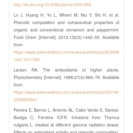
http://dx.doi.org/10.3390/plants10091959
Lv J, Huang H, Yu L, Whent M, Niu Y, Shi H, et al.
Phenolic composition and nutraceutical properties of
organic and conventional cinnamon and peppermint.
Food Chem [Internet]. 2012;132(3):1442–50. Available
from:
https://www.sciencedirect.com/science/article/pii/S03088
14611017390
Larson RA. The antioxidants of higher plants.
Phytochemistry [Internet]. 1988;27(4):969–78. Available
from:
https://www.sciencedirect.com/science/article/pii/003194
2288802541
Pereira E, Barros L, Antonio AL, Cabo Verde S, Santos-
Buelga C, Ferreira ICFR. Infusions from Thymus
vulgaris L. treated at different gamma radiation doses:
Effects on antioxidant activity and phenolic composition.