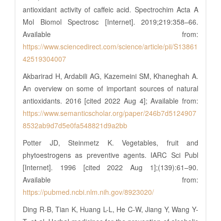
antioxidant activity of caffeic acid. Spectrochim Acta A
Mol Biomol Spectrosc [Internet]. 2019;219:358–66.
Available from:
https://www.sciencedirect.com/science/article/pii/S13861
42519304007
Akbarirad H, Ardabili AG, Kazemeini SM, Khaneghah A.
An overview on some of important sources of natural
antioxidants. 2016 [cited 2022 Aug 4]; Available from:
https://www.semanticscholar.org/paper/246b7d5124907
8532ab9d7d5e0fa548821d9a2bb
Potter JD, Steinmetz K. Vegetables, fruit and
phytoestrogens as preventive agents. IARC Sci Publ
[Internet]. 1996 [cited 2022 Aug 1];(139):61–90.
Available from:
https://pubmed.ncbi.nlm.nih.gov/8923020/
Ding R-B, Tian K, Huang L-L, He C-W, Jiang Y, Wang Y-