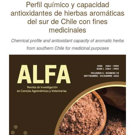
Perfil químico y capacidad
l
antioxidantes de hierbas aromáticas
C
o
del sur de Chile con fines
n
medicinales
t
Chemical profile and antioxidant capacity of aromatic herbs
e
from southern Chile for medicinal purposes
n
Barra
i
d
lateral
o
del
p
artículo
r
i
n
c
i
p
a