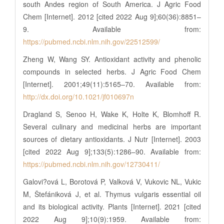
south Andes region of South America. J Agric Food
Chem [Internet]. 2012 [cited 2022 Aug 9];60(36):8851–
9. Available from:
https://pubmed.ncbi.nlm.nih.gov/22512599/
Zheng W, Wang SY. Antioxidant activity and phenolic
compounds in selected herbs. J Agric Food Chem
[Internet]. 2001;49(11):5165–70. Available from:
http://dx.doi.org/10.1021/jf010697n
Dragland S, Senoo H, Wake K, Holte K, Blomhoff R.
Several culinary and medicinal herbs are important
sources of dietary antioxidants. J Nutr [Internet]. 2003
[cited 2022 Aug 9];133(5):1286–90. Available from:
https://pubmed.ncbi.nlm.nih.gov/12730411/
Galovi?ová L, Borotová P, Valková V, Vukovic NL, Vukic
M, Štefániková J, et al. Thymus vulgaris essential oil
and its biological activity. Plants [Internet]. 2021 [cited
2022 Aug 9];10(9):1959. Available from: