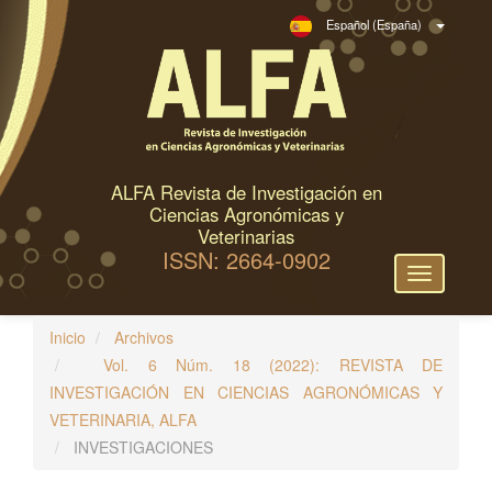
N
Español (España)
a
v
e
g
a
c
ALFA Revista de Investigación en
i
Ciencias Agronómicas y
ó
Veterinarias
ISSN: 2664-0902
n
Toggle
p
navigation
r
Inicio
Archivos
i
Vol. 6 Núm. 18 (2022): REVISTA DE
n
INVESTIGACIÓN EN CIENCIAS AGRONÓMICAS Y
c
VETERINARIA, ALFA
i
INVESTIGACIONES
p
a