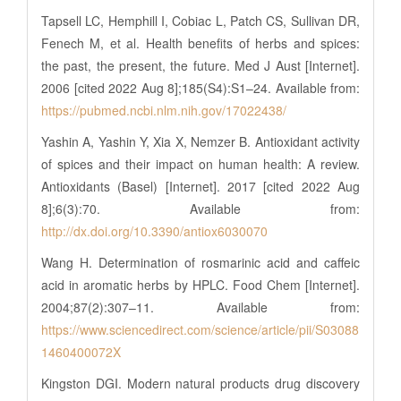
Tapsell LC, Hemphill I, Cobiac L, Patch CS, Sullivan DR,
Fenech M, et al. Health benefits of herbs and spices:
the past, the present, the future. Med J Aust [Internet].
2006 [cited 2022 Aug 8];185(S4):S1–24. Available from:
https://pubmed.ncbi.nlm.nih.gov/17022438/
Yashin A, Yashin Y, Xia X, Nemzer B. Antioxidant activity
of spices and their impact on human health: A review.
Antioxidants (Basel) [Internet]. 2017 [cited 2022 Aug
8];6(3):70. Available from:
http://dx.doi.org/10.3390/antiox6030070
Wang H. Determination of rosmarinic acid and caffeic
acid in aromatic herbs by HPLC. Food Chem [Internet].
2004;87(2):307–11. Available from:
https://www.sciencedirect.com/science/article/pii/S03088
1460400072X
Kingston DGI. Modern natural products drug discovery