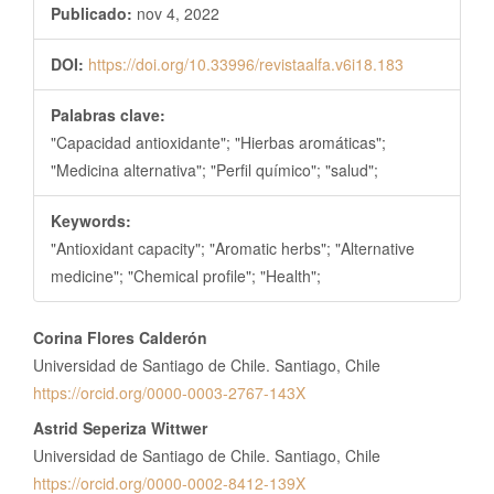
Publicado:
nov 4, 2022
DOI:
https://doi.org/10.33996/revistaalfa.v6i18.183
Palabras clave:
"Capacidad antioxidante"; "Hierbas aromáticas";
"Medicina alternativa"; "Perfil químico"; "salud";
Keywords:
"Antioxidant capacity"; "Aromatic herbs"; "Alternative
medicine"; "Chemical profile"; "Health";
Contenido
Corina Flores Calderón
principal
Universidad de Santiago de Chile. Santiago, Chile
del
https://orcid.org/0000-0003-2767-143X
artículo
Astrid Seperiza Wittwer
Universidad de Santiago de Chile. Santiago, Chile
https://orcid.org/0000-0002-8412-139X