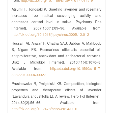
from:
http://dx.doi.org/10.1186/s12944-017-0645-9
Atsumi T, Tonosaki K. Smelling lavender and rosemary
increases free radical scavenging activity and
decreases cortisol level in saliva. Psychiatry Res
[Internet]. 2007;150(1):89–96. Available from:
http://dx.doi.org/10.1016/j.psychres.2005.12.012
Hussain AI, Anwar F, Chatha SAS, Jabbar A, Mahboob
S, Nigam PS. Rosmarinus officinalis essential oil:
antiproliferative, antioxidant and antibacterial activities.
Braz J Microbiol [Internet]. 2010;41(4):1070–8.
Available from:
http://dx.doi.org/10.1590/s1517-
83822010000400027
Prusinowska R, ?migielski KB. Composition, biological
properties and therapeutic effects of lavender
(Lavandula angustifolia L). A review. Herb Pol [Internet].
2014;60(2):56–66. Available from:
http://dx.doi.org/10.2478/hepo-2014-0010