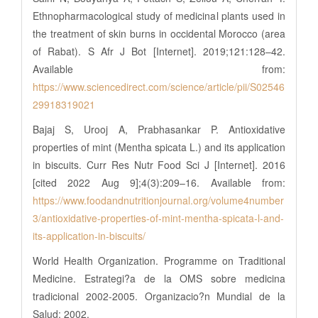
Ethnopharmacological study of medicinal plants used in
the treatment of skin burns in occidental Morocco (area
of Rabat). S Afr J Bot [Internet]. 2019;121:128–42.
Available from:
https://www.sciencedirect.com/science/article/pii/S02546
29918319021
Bajaj S, Urooj A, Prabhasankar P. Antioxidative
properties of mint (Mentha spicata L.) and its application
in biscuits. Curr Res Nutr Food Sci J [Internet]. 2016
[cited 2022 Aug 9];4(3):209–16. Available from:
https://www.foodandnutritionjournal.org/volume4number
3/antioxidative-properties-of-mint-mentha-spicata-l-and-
its-application-in-biscuits/
World Health Organization. Programme on Traditional
Medicine. Estrategi?a de la OMS sobre medicina
tradicional 2002-2005. Organizacio?n Mundial de la
Salud; 2002.