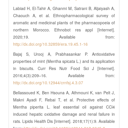
Labiad H, El-Tahir A, Ghanmi M, Satrani B, Aljaiyash A,
Chaouch A, et al. Ethnopharmacological survey of
aromatic and medicinal plants of the pharmacopoeia of
northern Morocco. Ethnobot res appl [Internet].
2020;19. Available from:
http://dx.doi.org/10.32859/era.19.45.1-16
Bajaj S, Urooj A, Prabhasankar P. Antioxidative
properties of mint (Mentha spicata L.) and its application
in biscuits. Curr Res Nutr Food Sci J [Internet].
2016;4(3):209–16. Available from:
http://dx.doi.org/10.12944/crnfsj.4.3.07
Bellassoued K, Ben Hsouna A, Athmouni K, van Pelt J,
Makni Ayadi F, Rebai T, et al. Protective effects of
Mentha piperita L. leaf essential oil against CCl4
induced hepatic oxidative damage and renal failure in
rats. Lipids Health Dis [Internet]. 2018;17(1):9. Available