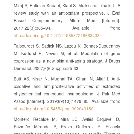
Miraj S, Rafieian-Kopaei, Kiani S. Melissa officinalis L: A
review study with an antioxidant prospective. J Evid
Based Complementary Altern Med [Internet].
2017;22(3):385–94. Available from:
http://dx.doi.org/10.1177/2156587216663433
Talbourdet S, Sadick NS, Lazou K, Bonnet-Duquennoy
M, Kurfurst R, Neveu M, et al. Modulation of gene
expression as a new skin anti-aging strategy. J Drugs
Dermatol. 2007;6(6 Suppl):s25-33.
Butt AS, Nisar N, Mughal TA, Ghani N, Altaf I. Anti-
oxidative and anti-proliferative activities of extracted
phytochemical compound thymoquinone. J Pak Med
Assoc [Internet]. 2019;69(10):1479–85. Available from:
http://dx.doi.org/10.5455/jpma.302643156
Montero Recalde M, Mira JC, Avilés Esquivel D,
Pazmiño Miranda P, Erazo Gutiérrez R. Eficacia
antimicrobiana del aceite esencial de tomillo (Thymus