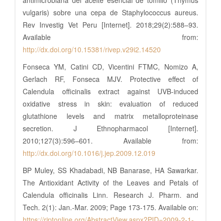
vulgaris) sobre una cepa de Staphylococcus aureus.
Rev Investig Vet Peru [Internet]. 2018;29(2):588–93.
Available from:
http://dx.doi.org/10.15381/rivep.v29i2.14520
Fonseca YM, Catini CD, Vicentini FTMC, Nomizo A,
Gerlach RF, Fonseca MJV. Protective effect of
Calendula officinalis extract against UVB-induced
oxidative stress in skin: evaluation of reduced
glutathione levels and matrix metalloproteinase
secretion. J Ethnopharmacol [Internet].
2010;127(3):596–601. Available from:
http://dx.doi.org/10.1016/j.jep.2009.12.019
BP Muley, SS Khadabadi, NB Banarase, HA Sawarkar.
The Antioxidant Activity of the Leaves and Petals of
Calendula officinalis Linn. Research J. Pharm. and
Tech. 2(1): Jan.-Mar. 2009; Page 173-175. Available on:
https://rjptonline.org/AbstractView.aspx?PID=2009-2-1-