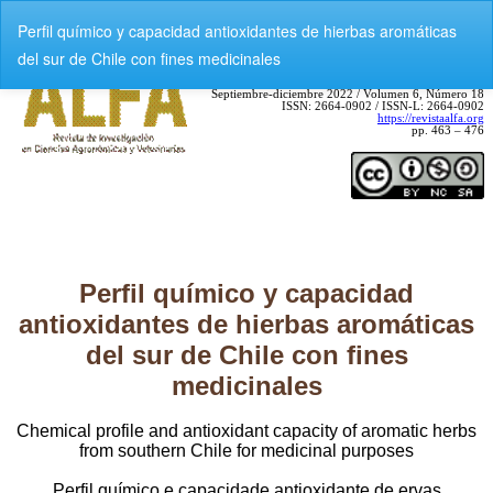
V
Perfil químico y capacidad antioxidantes de hierbas aromáticas
o
del sur de Chile con fines medicinales
l
v
e
r
a
l
o
s
d
e
t
a
l
l
e
s