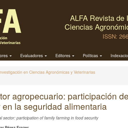
ALFA Revista de I
Ciencias Agronómic
ISSN: 26
tores
Evaluadores
Editores
Políticas
Indexaci
Investigación en Ciencias Agronómicas y Veterinarias
tor agropecuario: participación de
r en la seguridad alimentaria
l sector: participation of family farming in food security
lar Pérez Frazer