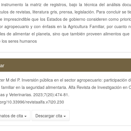
instrumento la matriz de registros, bajo la técnica del análisis doc
ículos de revistas, literatura gris, prensa, legislación. Para concluir se 
e imprescindible que los Estados de gobierno consideren como priorid
or agropecuario y con énfasis en la Agricultura Familiar, por cuanto 
les de alimentar el planeta, sino que también proveen alimentos que 
e los seres humanos
es
ar
er M del P. Inversión pública en el sector agropecuario: participación d
lo
a familiar en la seguridad alimentaria. Alfa Revista de Investigación en 
s y Veterinarias. 2023;7(20):474-81.
i.org/10.33996/revistaalfa.v7i20.230
matos de cita
Descargar cita