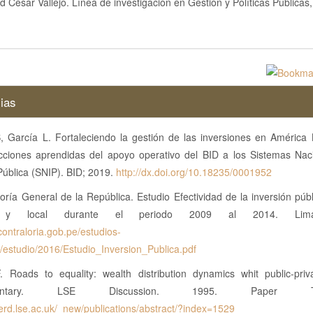
d César Vallejo. Línea de investigación en Gestión y Políticas Públicas,
ias
, García L. Fortaleciendo la gestión de las inversiones en América L
ecciones aprendidas del apoyo operativo del BID a los Sistemas Nac
Pública (SNIP). BID; 2019.
http://dx.doi.org/10.18235/0001952
oría General de la República. Estudio Efectividad de la inversión públ
l y local durante el periodo 2009 al 2014. Lim
.contraloria.gob.pe/estudios-
/estudio/2016/Estudio_Inversion_Publica.pdf
F. Roads to equality: wealth distribution dynamics whit public-priva
mentary. LSE Discussion. 1995. Paper TE/
icerd.lse.ac.uk/_new/publications/abstract/?index=1529