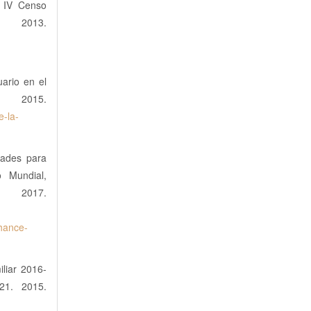
s. IV Censo
 2013.
uario en el
15.
e-la-
dades para
o Mundial,
17.
-
nhance-
iliar 2016-
21. 2015.