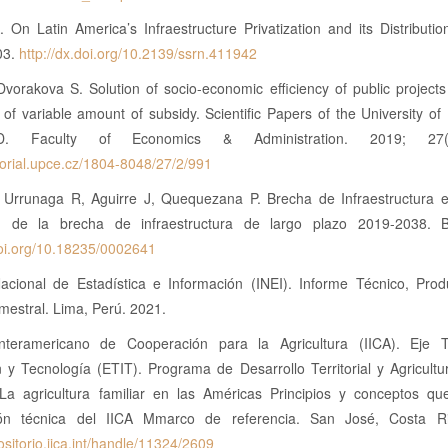
 On Latin America’s Infraestructure Privatization and its Distribution
03.
http://dx.doi.org/10.2139/ssrn.411942
 Dvorakova S. Solution of socio-economic efficiency of public project
 of variable amount of subsidy. Scientific Papers of the University of
D. Faculty of Economics & Administration. 2019; 27(46
itorial.upce.cz/1804-8048/27/2/991
, Urrunaga R, Aguirre J, Quequezana P. Brecha de Infraestructura e
n de la brecha de infraestructura de largo plazo 2019-2038. 
doi.org/10.18235/0002641
 Nacional de Estadística e Información (INEI). Informe Técnico, Prod
imestral. Lima, Perú. 2021.
 Interamericano de Cooperación para la Agricultura (IICA). Eje T
 y Tecnología (ETIT). Programa de Desarrollo Territorial y Agricultu
La agricultura familiar en las Américas Principios y conceptos qu
ión técnica del IICA Mmarco de referencia. San José, Costa Ri
positorio.iica.int/handle/11324/2609