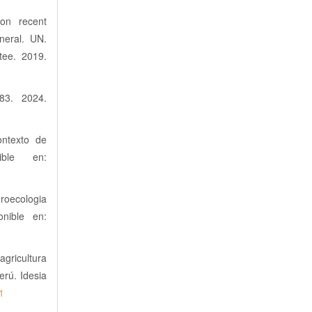
 on recent
neral. UN.
tee. 2019.
83. 2024.
ontexto de
nible en:
oecologia
onible en:
agricultura
erú. Idesia
1