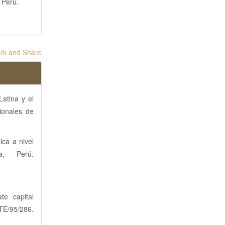
 Perú.
atina y el
ionales de
ica a nivel
a, Perú.
te capital
95/286.