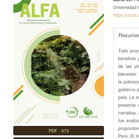
Barra
Conte
l
Universidad 
lateral
princi
C
https://orci
o
del
del
n
artículo
artícu
Resume
t
e
n
Todo proy
i
beneficio 
d
de las ut
o
bienestar.
p
la pobreza
r
gobierno p
i
país. La i
n
presenta d
c
narrativa,
i
fue anali
p
proporcion
PDF
-
573
a
Perú, El I