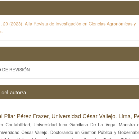
. 20 (2023): Alfa Revista de Investigación en Ciencias Agronómicas y
as
 DE REVISIÓN
 del autor/a
l Pilar Pérez Frazer,
Universidad César Vallejo. Lima, P
 en Contabilidad, Universidad Inca Garcilaso De La Vega. Maestra 
niversidad César Vallejo. Doctorando en Gestión Pública y Gobernabi