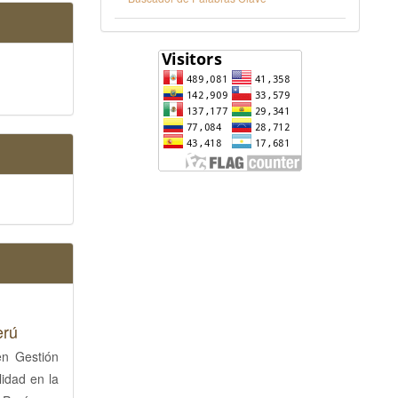
erú
en Gestión
lidad en la