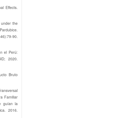
al Effects.
s under the
 Pardubice.
):79-90.
n el Perú:
BID; 2020.
ucto Bruto
ransversal
ra Familiar
e guían la
ca. 2016.