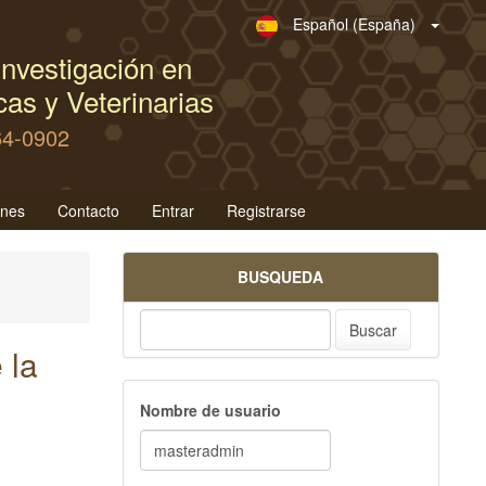
Español (España)
nvestigación en
as y Veterinarias
64-0902
ones
Contacto
Entrar
Registrarse
BUSQUEDA
Buscar
 la
Nombre de usuario