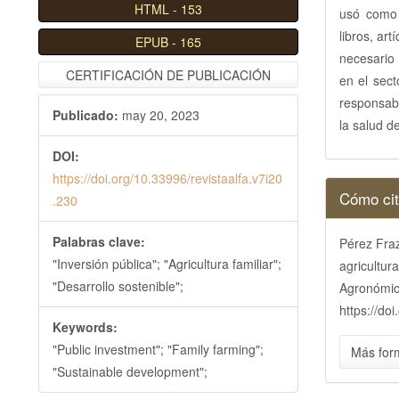
HTML
-
153
l
usó como 
B
libros, art
EPUB
-
165
a
necesario 
CERTIFICACIÓN DE PUBLICACIÓN
r
en el sect
r
responsab
Publicado:
may 20, 2023
a
la salud d
l
DOI:
a
https://doi.org/10.33996/revistaalfa.v7i20
Detall
t
Cómo cit
.230
e
del
r
Palabras clave:
Pérez Fraz
artícu
a
"Inversión pública"; "Agricultura familiar";
agricultur
l
"Desarrollo sostenible";
Agronómica
https://do
Keywords:
"Public investment"; "Family farming";
Más for
"Sustainable development";