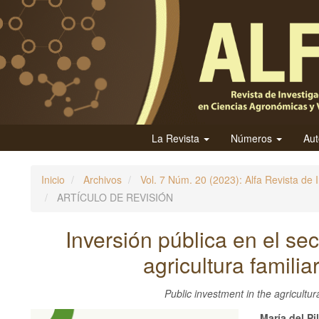
N
a
v
e
g
a
c
i
La Revista
Números
Au
ó
n
Inicio
Archivos
Vol. 7 Núm. 20 (2023): Alfa Revista de 
p
ARTÍCULO DE REVISIÓN
r
i
Inversión pública en el sec
n
agricultura familia
c
i
p
Public investment in the agricultura
a
María del Pi