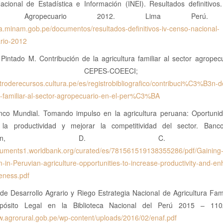
Nacional de Estadística e Información (INEI). Resultados definitivo
nal Agropecuario 2012. Lima Perú.
nia.minam.gob.pe/documentos/resultados-definitivos-iv-censo-nacional-
rio-2012
Pintado M. Contribución de la agricultura familiar al sector agropec
rú. CEPES-COEECI; 20
ntroderecursos.cultura.pe/es/registrobibliografico/contribuci%C3%B3n-d
a-familiar-al-sector-agropecuario-en-el-per%C3%BA
co Mundial. Tomando impulso en la agricultura peruana: Oportuni
la productividad y mejorar la competitividad del sector. Banc
shington, D. C. 20
ocuments1.worldbank.org/curated/es/781561519138355286/pdf/Gaining
n-Peruvian-agriculture-opportunities-to-increase-productivity-and-e
eness.pdf
 de Desarrollo Agrario y Riego Estrategia Nacional de Agricultura Fam
pósito Legal en la Biblioteca Nacional del Perú 2015 – 110
w.agrorural.gob.pe/wp-content/uploads/2016/02/enaf.pdf