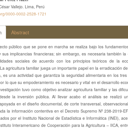
nido
César Vallejo. Lima, Perú
pal
d.org/0000-0002-2528-1721
lo
n
Abstract
ecto público que se pone en marcha se realiza bajo los fundamentos
y sus implicancias financieras; sin embargo, es necesaria también la
ilidades sociales de acuerdo con los principios teóricos de la e
 La agricultura familiar juega un importante papel en la erradicación d
, es una actividad que garantiza la seguridad alimentaria en los tres
or lo que su empoderamiento es necesario y vital en el desarrollo ec
nvestigación tuvo como objetivo analizar agricultura familiar y las dific
esde la inversión pública. Al llevar acabo el análisis se realizó u
 apoyada en el diseño documental, de corte transversal, observacion
zada la información contentiva en el Decreto Supremo Nº 238-2019-EF,
ados por el Instituto Nacional de Estadística e Informática (INEI), ac
nstituto Interamericano de Cooperación para la Agricultura – IICA, entr