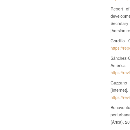
Report of
developme
Secretary
[Versión 
Gordillo
https://re
Sánchez-G
América 
https://re
Gazzano 
[Internet
https://re
Benavente 
periurbana
(Arica), 2