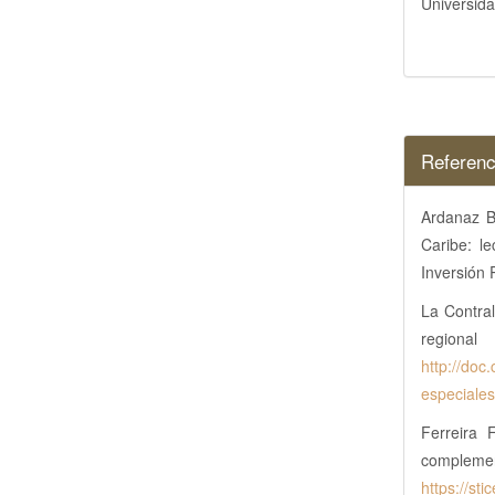
Universida
Referenc
Ardanaz B
Caribe: l
Inversión 
La Contral
regiona
http://doc
especiales
Ferreira 
comple
https://st