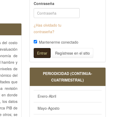
Contraseña
¿Has olvidado tu
contraseña?
Mantenerme conectado
 del costo
 evaluación
Entrar
Regístrese en el sitio
conomía de
el hambre y
 niveles de
PERIODICIDAD (CONTINUA-
onómico del
CUATRIMESTRAL)
ultades que
na revisión
al en donde
Enero-Abril
 los datos
erca PIB de
Mayo-Agosto
e otros; se