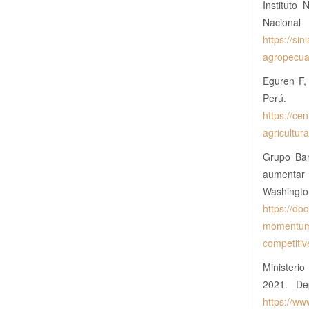
Instituto 
Nacio
https://si
agropecua
Eguren F, 
Pe
https://ce
agricultur
Grupo Ban
aumentar 
Wa
https://d
momentum-i
competitiv
Ministerio
2021. De
https://ww