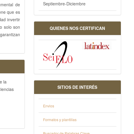
Septiembre-Diciembre
umental de
tiene que es
ad invertir
no solo son
QUIENES NOS CERTIFICAN
garantizan
e la
SITIOS DE INTERÉS
Ciencias
Envios
Formatos y plantillas
Buscador de Palabras Clave