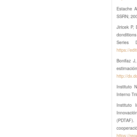
Estache A.
SSRN; 20
Jiricek P,
donditions
Series 
https://ed
Bonifaz J
estimació
http://dx.
Instituto
Interno Tr
Instituto
Innovación
(PDTAF). 
cooperac
https://re