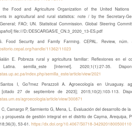
 the Food and Agriculture Organization of the United Nations
nts in agricultural and rural statistics: note / by the Secretary-Ge
-General; FAO; UN. Statistical Commission. Global Steering Commit
español] file:///D:/DESCARGAS/E_CN.3_2020_13-ES.pdf
 G. Food Security and Family Farming. CEPAL. Review, núm. 
positorio.cepal.org/handle/11362/11023
alán E. Pobreza rural y agricultura familiar: Reflexiones en el c
Latina. semilla_este [Internet]. 2020;1(1):27-35. Dispo
vistas.up.ac.pa/index.php/semilla_este/article/view/2021
Santos I, Go?mez Perazzoli A. Agroecología en Uruaguay. agr
]. [citado 27 de septiembre de 2023]; 2015;10(2):103-113. Disp
vistas.um.es/agroecologia/article/view/300871
C, Camargo P, Sarmiento G, Mena, L. Evaluación del desarrollo de la 
 y propuesta de gestión integral en el distrito de Cayma, Arequipa, P
018;36(3), 53-61.
https://dx.doi.org/10.4067/S0718-3429201800500110