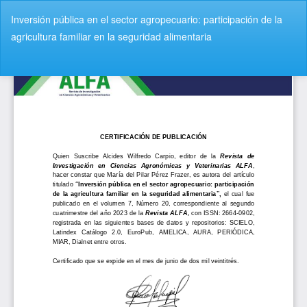
V
Inversión pública en el sector agropecuario: participación de la
o
agricultura familiar en la seguridad alimentaria
l
v
De
D
e
e
r
s
a
c
l
a
o
r
s
g
d
a
e
r
t
P
a
D
l
F
l
e
s