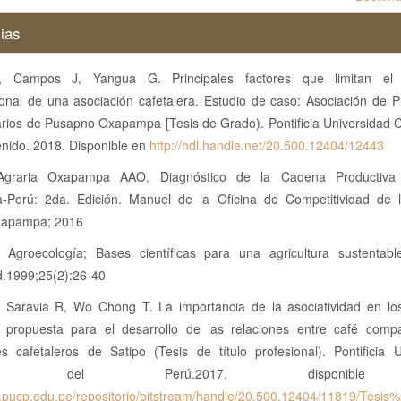
ias
 Campos J, Yangua G. Principales factores que limitan el d
ional de una asociación cafetalera. Estudio de caso: Asociación de P
rios de Pusapno Oxapampa [Tesis de Grado). Pontificia Universidad Ca
enido. 2018. Disponible en
http://hdl.handle.net/20.500.12404/12443
Agraria Oxapampa AAO. Diagnóstico de la Cadena Productiva
Perú: 2da. Edición. Manuel de la Oficina de Competitividad de 
xapampa; 2016
. Agroecología; Bases científicas para una agricultura sustentabl
.1999;25(2):26-40
, Saravia R, Wo Chong T. La importancia de la asociatividad en lo
s: propuesta para el desarrollo de las relaciones entre café comp
es cafetaleros de Satipo (Tesis de título profesional). Pontificia U
lica del Perú.2017. disponib
is.pucp.edu.pe/repositorio/bitstream/handle/20.500.12404/11819/Tesi