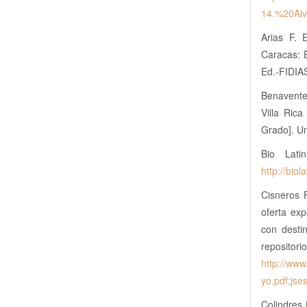
14.%20Al
Arias F. 
Caracas: 
Ed.-FIDIA
Benavente
Villa Ric
Grado]. Un
Bio Lati
http://bi
Cisneros F
oferta ex
con desti
r
http://ww
yo.pdf;j
Colindres 