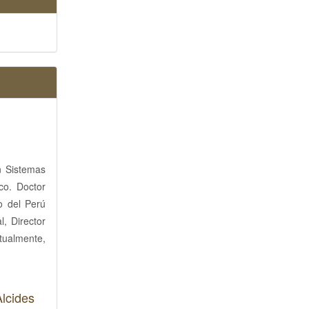
n Sistemas
co. Doctor
o del Perú
, Director
tualmente,
Alcides