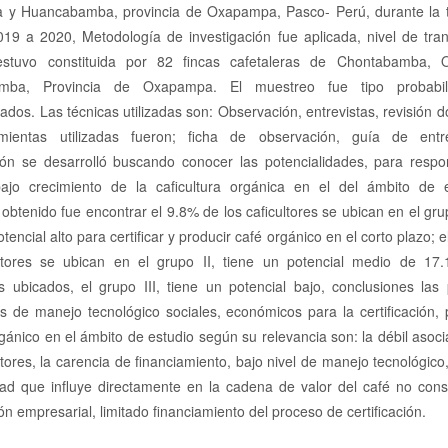
y Huancabamba, provincia de Oxapampa, Pasco- Perú, durante la
19 a 2020, Metodología de investigación fue aplicada, nivel de tran
estuvo constituida por 82 fincas cafetaleras de Chontabamba, 
mba, Provincia de Oxapampa. El muestreo fue tipo probabilí
dos. Las técnicas utilizadas son: Observación, entrevistas, revisión 
mientas utilizadas fueron; ficha de observación, guía de entr
ción se desarrolló buscando conocer las potencialidades, para respo
ajo crecimiento de la caficultura orgánica en el del ámbito de e
obtenido fue encontrar el 9.8% de los caficultores se ubican en el grup
otencial alto para certificar y producir café orgánico en el corto plazo; 
ultores se ubican en el grupo II, tiene un potencial medio de 17
es ubicados, el grupo III, tiene un potencial bajo, conclusiones las 
es de manejo tecnológico sociales, económicos para la certificación,
gánico en el ámbito de estudio según su relevancia son: la débil asoci
tores, la carencia de financiamiento, bajo nivel de manejo tecnológico,
dad que influye directamente en la cadena de valor del café no cons
ión empresarial, limitado financiamiento del proceso de certificación.