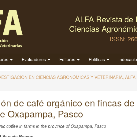
ALFA Revista de I
Ciencias Agronómic
ISSN: 26
tores
Evaluadores
Editores
Políticas
Indexaci
E INVESTIGACIÓN EN CIENCIAS AGRONÓMICAS Y VETERINARIA, ALFA
ión de café orgánico en fincas de 
 de Oxapampa, Pasco
anic coffee in farms in the province of Oxapampa, Pasco
l Saravia Ramos