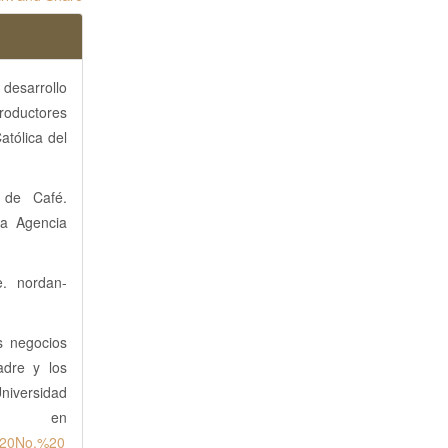
esarrollo
roductores
tólica del
 de Café.
la Agencia
e. nordan-
s negocios
adre y los
niversidad
le en
s%20No.%20