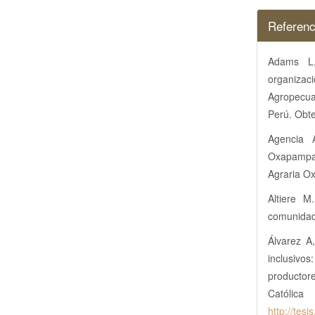
Referenc
Adams L,
organizac
Agropecua
Perú. Obt
Agencia 
Oxapampa-
Agraria O
Altiere M
comunidad
Álvarez A
inclusivo
productor
Cató
http://tes