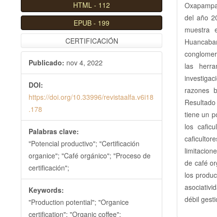
HTML
-
112
Oxapampa 
l
del año 20
B
EPUB
-
199
muestra 
a
CERTIFICACIÓN
Huancaba
r
conglomera
r
Publicado:
nov 4, 2022
las herra
a
investiga
l
DOI:
razones b
a
https://doi.org/10.33996/revistaalfa.v6i18
Resultado 
t
.178
tiene un p
e
los cafic
r
Palabras clave:
caficultor
a
"Potencial productivo"; "Certificación
limitacion
l
organice"; "Café orgánico"; "Proceso de
de café or
certificación";
los produc
asociativi
Keywords:
débil gest
"Production potential"; "Organice
certification"; "Organic coffee";