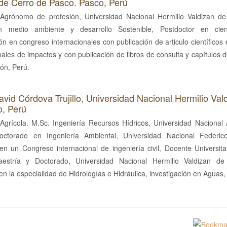
 de Cerro de Pasco. Pasco, Perú
 Agrónomo de profesión, Universidad Nacional Hermilio Valdizan d
n medio ambiente y desarrollo Sostenible, Postdoctor en cien
ión en congreso internacionales con publicación de articulo científicos 
nales de impactos y con publicación de libros de consulta y capítulos d
ión, Perú.
vid Córdova Trujillo,
Universidad Nacional Hermilio Val
, Perú
Agrícola. M.Sc. Ingeniería Recursos Hídricos, Universidad Nacional 
octorado en Ingeniería Ambiental, Universidad Nacional Federico 
en un Congreso internacional de ingeniería civil, Docente Universit
estría y Doctorado, Universidad Nacional Hermilio Valdizan d
en la especialidad de Hidrologías e Hidráulica, investigación en Aguas,