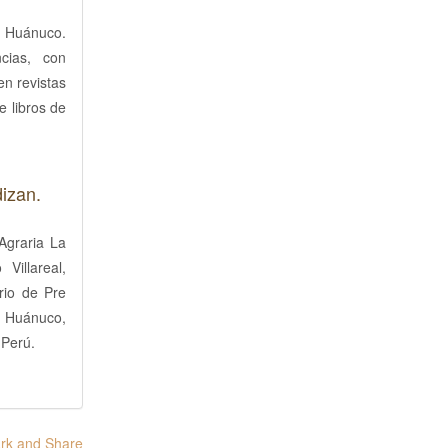
e Huánuco.
cias, con
en revistas
e libros de
dizan.
Agraria La
Villareal,
ario de Pre
e Huánuco,
 Perú.