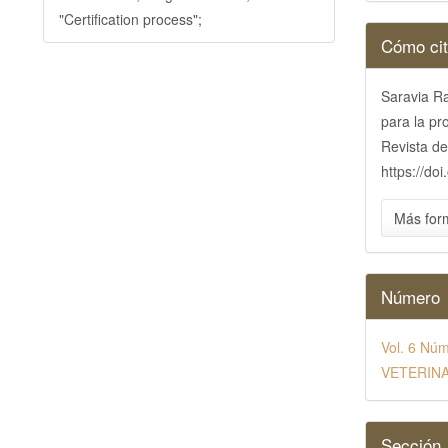
"Certification process";
Detall
Cómo cit
del
Saravia Ra
artícu
para la pr
Revista de
https://do
Más for
Número
Vol. 6 N
VETERINA
Sección