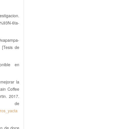
stigacion.
3%93N-6ta-
 Oxapampa-
 [Tesis de
onible en
 mejorar la
ain Coffee
tin. 2017.
de
eros_yacta
ión de doce