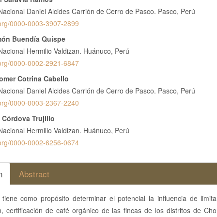
nido
Nacional Daniel Alcides Carrión de Cerro de Pasco. Pasco, Perú
pal
d.org/0000-0003-3907-2899
món Buendía Quispe
lo
Nacional Hermilio Valdizan. Huánuco, Perú
d.org/0000-0002-2921-6847
omer Cotrina Cabello
Nacional Daniel Alcides Carrión de Cerro de Pasco. Pasco, Perú
d.org/0000-0003-2367-2240
 Córdova Trujillo
Nacional Hermilio Valdizan. Huánuco, Perú
d.org/0000-0002-6256-0674
n
Abstract
 tiene como propósito determinar el potencial la influencia de limit
, certificación de café orgánico de las fincas de los distritos de C