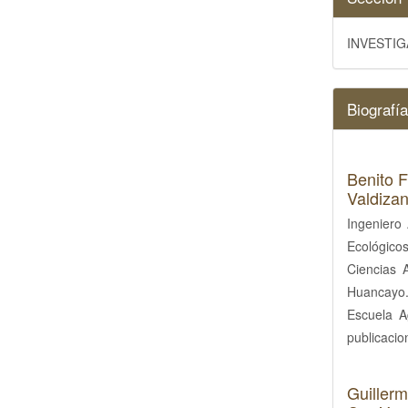
INVESTI
Biografía
Benito 
Valdiza
Ingeniero
Ecológico
Ciencias 
Huancayo. 
Escuela A
publicacio
Guiller