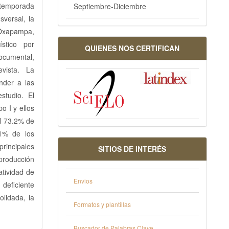
 temporada
Septiembre-Diciembre
sversal, la
Oxapampa,
stico por
QUIENES NOS CERTIFICAN
documental,
evista. La
nder a las
studio. El
o I y ellos
el 73.2% de
.1% de los
principales
SITIOS DE INTERÉS
 producción
atividad de
Envios
 deficiente
olidada, la
Formatos y plantillas
Buscador de Palabras Clave