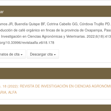
es
ar
mos JR, Buendía Quispe BF, Cotrina Cabello GG, Córdova Trujillo PD.
lo
oducción de café orgánico en fincas de la provincia de Oxapampa, Pasc
 Investigación en Ciencias Agronómicas y Veterinarias. 2022;6(18):413
i.org/10.33996/revistaalfa.v6i18.178
matos de cita
Descargar cita
úm. 18 (2022): REVISTA DE INVESTIGACIÓN EN CIENCIAS AGRONÓM
RIA, ALFA