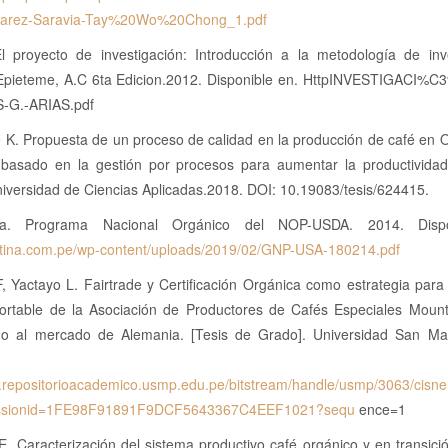
varez-Saravia-Tay%20Wo%20Chong_1.pdf
El proyecto de investigación: Introducción a la metodología de inve
Epieteme, A.C 6ta Edicion.2012. Disponible en. HttpINVESTIGACI%C
S-G.-ARIAS.pdf
 K. Propuesta de un proceso de calidad en la producción de café en
a basado en la gestión por procesos para aumentar la productividad
iversidad de Ciencias Aplicadas.2018. DOI: 10.19083/tesis/624415.
na. Programa Nacional Orgánico del NOP-USDA. 2014. Disp
olatina.com.pe/wp-content/uploads/2019/02/GNP-USA-180214.pdf
, Yactayo L. Fairtrade y Certificación Orgánica como estrategia para
portable de la Asociación de Productores de Cafés Especiales Mount
no al mercado de Alemania. [Tesis de Grado]. Universidad San Mar
epositorio 
w.repositorioacademico.usmp.edu.pe/bitstream/handle/usmp/3063/cisn
sessionid=1FE98F91891F9DCF5643367C4EEF1021?sequ
ence=1
E. Caracterización del sistema productivo café orgánico y en transic