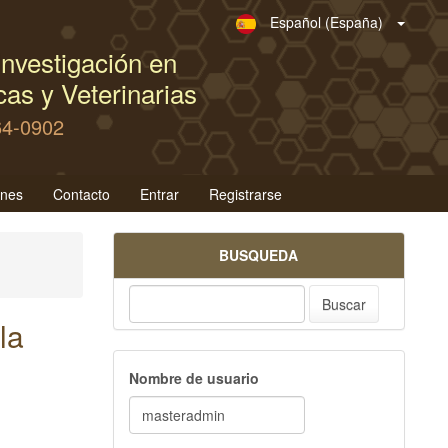
Español (España)
nvestigación en
as y Veterinarias
64-0902
ones
Contacto
Entrar
Registrarse
BUSQUEDA
Buscar
la
Nombre de usuario