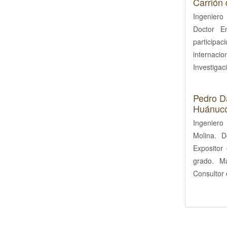
Carrión
Ingeniero
Doctor E
participac
internacio
Investigac
Pedro Da
Huánuco
Ingeniero 
Molina. D
Expositor 
grado. Ma
Consultor 