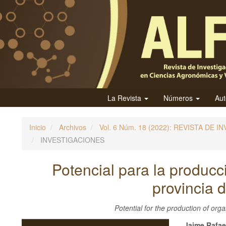
N
a
v
e
g
a
c
i
La Revista
Números
Au
ó
n
Inicio
Archivos
Vol. 6 Núm. 18 (2022): REVISTA D
p
INVESTIGACIONES
r
i
Potencial para la producc
n
provincia
c
i
p
Potential for the production of org
a
Jaime Rafae