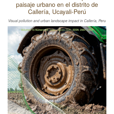
paisaje urbano en el distrito de
l
C
Callería, Ucayali-Perú
o
Visual pollution and urban landscape impact in Callería, Peru
n
Barra
t
lateral
e
n
del
i
artículo
d
o
p
r
i
n
c
i
p
a