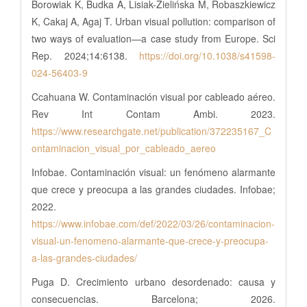
Borowiak K, Budka A, Lisiak-Zielińska M, Robaszkiewicz
K, Cakaj A, Agaj T. Urban visual pollution: comparison of
two ways of evaluation—a case study from Europe. Sci
Rep. 2024;14:6138.
https://doi.org/10.1038/s41598-
024-56403-9
Ccahuana W. Contaminación visual por cableado aéreo.
Rev Int Contam Ambi. 2023.
https://www.researchgate.net/publication/372235167_C
ontaminacion_visual_por_cableado_aereo
Infobae. Contaminación visual: un fenómeno alarmante
que crece y preocupa a las grandes ciudades. Infobae;
2022.
https://www.infobae.com/def/2022/03/26/contaminacion-
visual-un-fenomeno-alarmante-que-crece-y-preocupa-
a-las-grandes-ciudades/
Puga D. Crecimiento urbano desordenado: causa y
consecuencias. Barcelona; 2026.