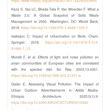
https://www.redalyc.org/journal/401/40174429005/html/
Kaza S, Yao LC, Bhada-Tata P, Van Woerden F. What a
Waste 2.0: A Global Snapshot of Solid Waste
Management to 2050. Washington, DC: World Bank;
2018.
https://doi.org/10.1596/978-1-4648-1329-0
Isaksson C. Impact of Urbanization on Birds. Cham:
Springer; 2018.
https://doi.org/10.1007/978-3-319-
91689-7_13
Morelli F, et al. Effects of light and noise pollution on
avian communities of European cities are correlated
with the species’ diet. Sci Rep. 2023;13:4361.
https://doi.org/10.1038/s41598-023-31337-w
Gelan E. Assessing Visual Pollution: The Impact of
Urban Outdoor Advertisements in Addis Ababa,
Ethiopia. Architecture. 2025;5(1):9.
https://doi.org/10.3390/ARCHITECTURE5010009