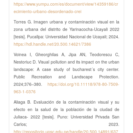
https://www.yumpu.com/es/document/view/14359186/cr
ecimiento-urbano-desordenado-crei
Torres G. Imagen urbana y contaminación visual en la
zona urbana del distrito de Yarinacocha-Ucayali 2022
[tesis]. Pucallpa: Universidad Nacional de Ucayali; 2024.
https://hdl.handle.net/20.500.14621/7386
Voinea I, Gheorghilas A, Jipa AN, Teodorescu C,
Nestoriuc D. Visual pollution and its impact on the urban
landscape: A case study of bucharest´s city center.
Public Recreation and Landscape Protection.
2024;376–380.
https://doi.org/10.11118/978-80-7509-
963-1-0376
Aliaga B. Evaluación de la contaminación visual y su
efecto en la salud de la población de la ciudad de
Juliaca- 2022 [tesis]. Puno: Universidad Privada San
Carlos; 2023.
http://repositorio.upsc.edu.pe/handle/20.500.14891/637