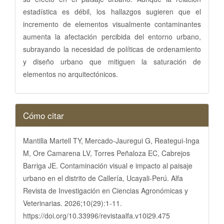
estadística es débil, los hallazgos sugieren que el
incremento de elementos visualmente contaminantes
aumenta la afectación percibida del entorno urbano,
subrayando la necesidad de políticas de ordenamiento
y diseño urbano que mitiguen la saturación de
elementos no arquitectónicos.
Detalles
Cómo citar
del
artículo
Mantilla Martell TY, Mercado-Jauregui G, Reategui-Inga
M, Ore Camarena LV, Torres Peñaloza EC, Cabrejos
Barriga JE. Contaminación visual e impacto al paisaje
urbano en el distrito de Callería, Ucayali-Perú. Alfa
Revista de Investigación en Ciencias Agronómicas y
Veterinarias. 2026;10(29):1-11.
https://doi.org/10.33996/revistaalfa.v10i29.475