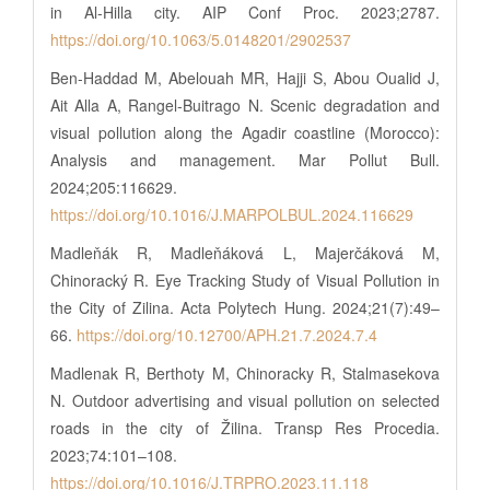
in Al-Hilla city. AIP Conf Proc. 2023;2787.
https://doi.org/10.1063/5.0148201/2902537
Ben-Haddad M, Abelouah MR, Hajji S, Abou Oualid J,
Ait Alla A, Rangel-Buitrago N. Scenic degradation and
visual pollution along the Agadir coastline (Morocco):
Analysis and management. Mar Pollut Bull.
2024;205:116629.
https://doi.org/10.1016/J.MARPOLBUL.2024.116629
Madleňák R, Madleňáková L, Majerčáková M,
Chinoracký R. Eye Tracking Study of Visual Pollution in
the City of Zilina. Acta Polytech Hung. 2024;21(7):49–
66.
https://doi.org/10.12700/APH.21.7.2024.7.4
Madlenak R, Berthoty M, Chinoracky R, Stalmasekova
N. Outdoor advertising and visual pollution on selected
roads in the city of Žilina. Transp Res Procedia.
2023;74:101–108.
https://doi.org/10.1016/J.TRPRO.2023.11.118