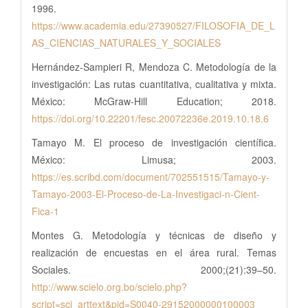
1996.
https://www.academia.edu/27390527/FILOSOFIA_DE_L
AS_CIENCIAS_NATURALES_Y_SOCIALES
Hernández-Sampieri R, Mendoza C. Metodología de la
investigación: Las rutas cuantitativa, cualitativa y mixta.
México: McGraw-Hill Education; 2018.
https://doi.org/10.22201/fesc.20072236e.2019.10.18.6
Tamayo M. El proceso de investigación científica.
México: Limusa; 2003.
https://es.scribd.com/document/702551515/Tamayo-y-
Tamayo-2003-El-Proceso-de-La-Investigaci-n-Cient-
Fica-1
Montes G. Metodología y técnicas de diseño y
realización de encuestas en el área rural. Temas
Sociales. 2000;(21):39–50.
http://www.scielo.org.bo/scielo.php?
script=sci_arttext&pid=S0040-29152000000100003