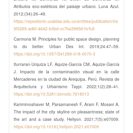
Atributos eco-estéticos del paisaje urbano. Luna Azul.
2012;(34):26–49.
https://repositorio.ucaldas.edu.co/entities/publication/0a
9f3265-adbf-4642-b3bd-cc7ba398561b/full
Carmona M. Principles for public space design, planning
to do better. Urban Des Int. 2019;24:47–59.
https://doi.org/10.1057/S41289-018-0070-3
Iturraran-Urquiza LF, Aquize-García CM, Aquize-García
J. Impacto de la contaminación visual en la calle
Mercaderes en la ciudad de Arequipa, Perú. Revista de
Arquitectura y Urbanismo Taypi. 2022;1(2):28–41.
https://doi.org/10.5281/zenodo.7618013
Karimimoshaver M, Parsamanesh F, Aram F, Mosavi A.
The impact of the city skyline on pleasantness; state of
the art and a case study. Heliyon. 2021;7(5):e07009.
https://doi.org/10.1016/j.heliyon.2021.e07009