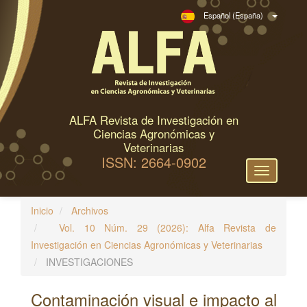
N
Español (España)
a
v
e
g
a
c
ALFA Revista de Investigación en
i
Ciencias Agronómicas y
ó
Veterinarias
ISSN: 2664-0902
n
Toggle
p
navigation
r
Inicio
Archivos
i
Vol. 10 Núm. 29 (2026): Alfa Revista de
n
Investigación en Ciencias Agronómicas y Veterinarias
c
INVESTIGACIONES
i
p
Contaminación visual e impacto al
a