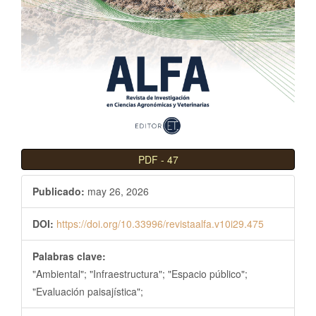
l
B
a
r
r
a
l
a
t
PDF
-
47
e
r
Publicado:
may 26, 2026
a
l
DOI:
https://doi.org/10.33996/revistaalfa.v10i29.475
Palabras clave:
"Ambiental"; "Infraestructura"; "Espacio público";
"Evaluación paisajística";