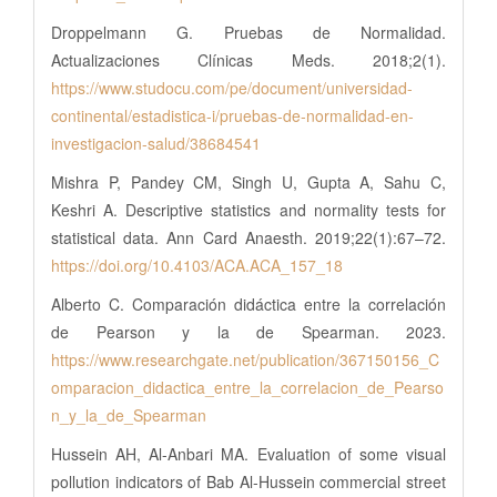
Droppelmann G. Pruebas de Normalidad.
Actualizaciones Clínicas Meds. 2018;2(1).
https://www.studocu.com/pe/document/universidad-
continental/estadistica-i/pruebas-de-normalidad-en-
investigacion-salud/38684541
Mishra P, Pandey CM, Singh U, Gupta A, Sahu C,
Keshri A. Descriptive statistics and normality tests for
statistical data. Ann Card Anaesth. 2019;22(1):67–72.
https://doi.org/10.4103/ACA.ACA_157_18
Alberto C. Comparación didáctica entre la correlación
de Pearson y la de Spearman. 2023.
https://www.researchgate.net/publication/367150156_C
omparacion_didactica_entre_la_correlacion_de_Pearso
n_y_la_de_Spearman
Hussein AH, Al-Anbari MA. Evaluation of some visual
pollution indicators of Bab Al-Hussein commercial street