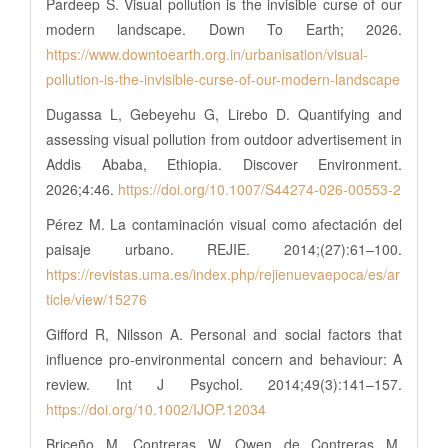
Pardeep S. Visual pollution is the invisible curse of our
modern landscape. Down To Earth; 2026.
https://www.downtoearth.org.in/urbanisation/visual-
pollution-is-the-invisible-curse-of-our-modern-landscape
Dugassa L, Gebeyehu G, Lirebo D. Quantifying and
assessing visual pollution from outdoor advertisement in
Addis Ababa, Ethiopia. Discover Environment.
2026;4:46.
https://doi.org/10.1007/S44274-026-00553-2
Pérez M. La contaminación visual como afectación del
paisaje urbano. REJIE. 2014;(27):61–100.
https://revistas.uma.es/index.php/rejienuevaepoca/es/ar
ticle/view/15276
Gifford R, Nilsson A. Personal and social factors that
influence pro-environmental concern and behaviour: A
review. Int J Psychol. 2014;49(3):141–157.
https://doi.org/10.1002/IJOP.12034
Briceño M, Contreras W, Owen de Contreras M.