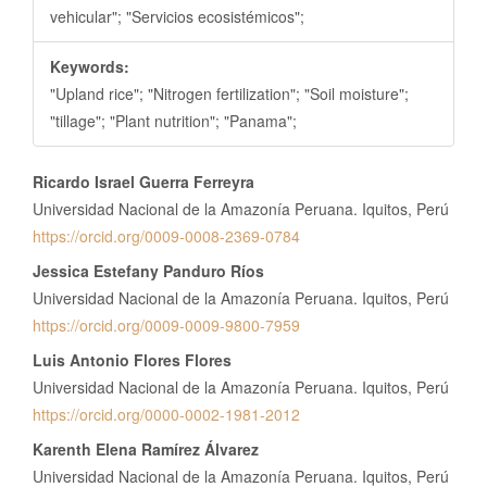
vehicular"; "Servicios ecosistémicos";
Keywords:
"Upland rice"; "Nitrogen fertilization"; "Soil moisture";
"tillage"; "Plant nutrition"; "Panama";
Contenido
Ricardo Israel Guerra Ferreyra
principal
Universidad Nacional de la Amazonía Peruana. Iquitos, Perú
del
https://orcid.org/0009-0008-2369-0784
artículo
Jessica Estefany Panduro Ríos
Universidad Nacional de la Amazonía Peruana. Iquitos, Perú
https://orcid.org/0009-0009-9800-7959
Luis Antonio Flores Flores
Universidad Nacional de la Amazonía Peruana. Iquitos, Perú
https://orcid.org/0000-0002-1981-2012
Karenth Elena Ramírez Álvarez
Universidad Nacional de la Amazonía Peruana. Iquitos, Perú