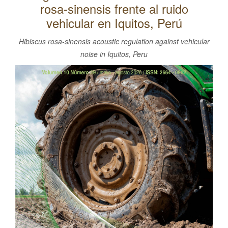
rosa-sinensis frente al ruido
l
C
vehicular en Iquitos, Perú
o
Hibiscus rosa-sinensis acoustic regulation against vehicular
n
noise in Iquitos, Peru
t
Barra
e
lateral
n
i
del
d
artículo
o
p
r
i
n
c
i
p
a