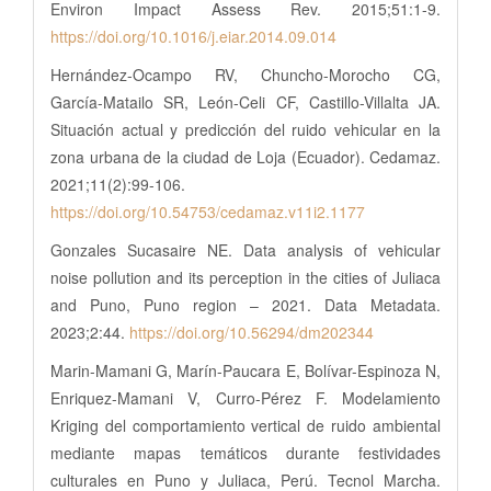
Environ Impact Assess Rev. 2015;51:1-9.
https://doi.org/10.1016/j.eiar.2014.09.014
Hernández-Ocampo RV, Chuncho-Morocho CG,
García-Matailo SR, León-Celi CF, Castillo-Villalta JA.
Situación actual y predicción del ruido vehicular en la
zona urbana de la ciudad de Loja (Ecuador). Cedamaz.
2021;11(2):99-106.
https://doi.org/10.54753/cedamaz.v11i2.1177
Gonzales Sucasaire NE. Data analysis of vehicular
noise pollution and its perception in the cities of Juliaca
and Puno, Puno region – 2021. Data Metadata.
2023;2:44.
https://doi.org/10.56294/dm202344
Marin-Mamani G, Marín-Paucara E, Bolívar-Espinoza N,
Enriquez-Mamani V, Curro-Pérez F. Modelamiento
Kriging del comportamiento vertical de ruido ambiental
mediante mapas temáticos durante festividades
culturales en Puno y Juliaca, Perú. Tecnol Marcha.