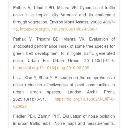
Pathak V, Tripathi BD, Mishra VK. Dynamics of traffic
noise in a tropical city Varanasi and its abatement
through vegetation. Environ Monit Assess. 2008;146:67-
75.
https://doi.org/10.1007/s10661-007-0060-1
Pathak V, Tripathi BD, Mishra VK. Evaluation of
anticipated performance index of some tree species for
green belt development to mitigate traffic generated
noise. Urban For Urban Green. 2011;10(1):61-6.
https://doi.org/10.1016/j.ufug.2010.06.006
Lu J, Xiao Y, Shao Y. Research on the comprehensive
noise reduction effectiveness of plant communities in
urban green spaces. Landsc Archit Front.
2025;13(1):76-91.
https://doi.org/10.15302/J-LAF-0-
020027
Fiedler PEK, Zannin PHT. Evaluation of noise pollution
in urban traffic hubs—Noise maps and measurements.