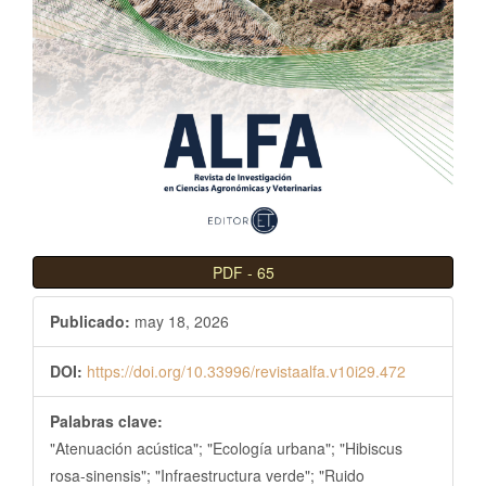
l
B
a
r
r
a
l
a
t
e
PDF
-
65
r
a
Publicado:
may 18, 2026
l
DOI:
https://doi.org/10.33996/revistaalfa.v10i29.472
Palabras clave:
"Atenuación acústica"; "Ecología urbana"; "Hibiscus
rosa-sinensis"; "Infraestructura verde"; "Ruido