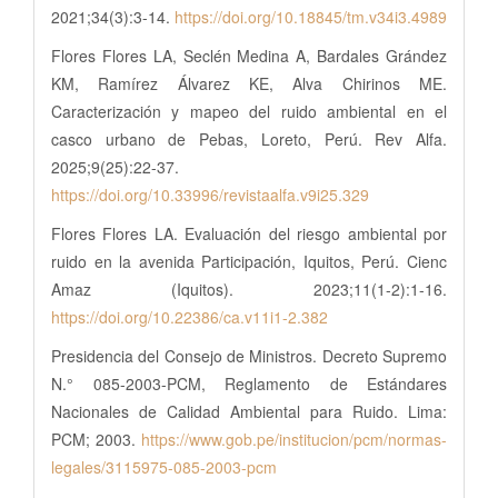
2021;34(3):3-14.
https://doi.org/10.18845/tm.v34i3.4989
Flores Flores LA, Seclén Medina A, Bardales Grández
KM, Ramírez Álvarez KE, Alva Chirinos ME.
Caracterización y mapeo del ruido ambiental en el
casco urbano de Pebas, Loreto, Perú. Rev Alfa.
2025;9(25):22-37.
https://doi.org/10.33996/revistaalfa.v9i25.329
Flores Flores LA. Evaluación del riesgo ambiental por
ruido en la avenida Participación, Iquitos, Perú. Cienc
Amaz (Iquitos). 2023;11(1-2):1-16.
https://doi.org/10.22386/ca.v11i1-2.382
Presidencia del Consejo de Ministros. Decreto Supremo
N.° 085-2003-PCM, Reglamento de Estándares
Nacionales de Calidad Ambiental para Ruido. Lima:
PCM; 2003.
https://www.gob.pe/institucion/pcm/normas-
legales/3115975-085-2003-pcm