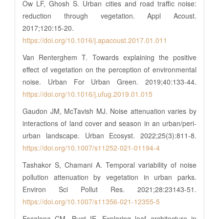
Ow LF, Ghosh S. Urban cities and road traffic noise:
reduction through vegetation. Appl Acoust.
2017;120:15-20.
https://doi.org/10.1016/j.apacoust.2017.01.011
Van Renterghem T. Towards explaining the positive
effect of vegetation on the perception of environmental
noise. Urban For Urban Green. 2019;40:133-44.
https://doi.org/10.1016/j.ufug.2019.01.015
Gaudon JM, McTavish MJ. Noise attenuation varies by
interactions of land cover and season in an urban/peri-
urban landscape. Urban Ecosyst. 2022;25(3):811-8.
https://doi.org/10.1007/s11252-021-01194-4
Tashakor S, Chamani A. Temporal variability of noise
pollution attenuation by vegetation in urban parks.
Environ Sci Pollut Res. 2021;28:23143-51.
https://doi.org/10.1007/s11356-021-12355-5
Escalona CM, Buot IE. Exploring leaf architecture in