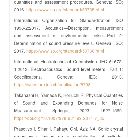
quantities and assessment procedures. Geneva: ISO;
2016.
https://www.iso.org/standard/59765.html
International Organization for Standardization. ISO
1996-2:2017. Acoustics—Description, measurement
and assessment of environmental noise—Part 2:
Determination of sound pressure levels. Geneva: ISO;
2017.
https://www.iso.org/standard/59766.html
International Electrotechnical Commission. IEC 61672-
1:2013. Electroacoustics—Sound level meters—Part 1:
Specifications. Geneva: IEC; 2013.
https://webstore.iec.ch/publication/5708
Takahashi H, Yamada K, Horiuchi R. Physical Quantities
of Sound and Expanding Demands for Noise
Measurement. Springer, 2023; 1527-1569.
https://doi.org/10.1007/978-981-99-2074-7_85
Prasetiyo I, Sihar I, Rahayu GM, Aziz NA. Sonic crystal
green walls based on a combination of cylinder