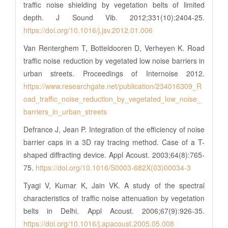
traffic noise shielding by vegetation belts of limited
depth. J Sound Vib. 2012;331(10):2404-25.
https://doi.org/10.1016/j.jsv.2012.01.006
Van Renterghem T, Botteldooren D, Verheyen K. Road
traffic noise reduction by vegetated low noise barriers in
urban streets. Proceedings of Internoise 2012.
https://www.researchgate.net/publication/234016309_R
oad_traffic_noise_reduction_by_vegetated_low_noise_
barriers_in_urban_streets
Defrance J, Jean P. Integration of the efficiency of noise
barrier caps in a 3D ray tracing method. Case of a T-
shaped diffracting device. Appl Acoust. 2003;64(8):765-
75.
https://doi.org/10.1016/S0003-682X(03)00034-3
Tyagi V, Kumar K, Jain VK. A study of the spectral
characteristics of traffic noise attenuation by vegetation
belts in Delhi. Appl Acoust. 2006;67(9):926-35.
https://doi.org/10.1016/j.apacoust.2005.05.008