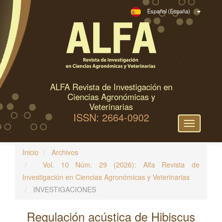
N
Español (España)
a
v
e
g
a
c
ALFA Revista de Investigación en
i
Ciencias Agronómicas y
ó
Veterinarias
ISSN: 2664-0902
n
Toggle
p
navigation
r
Inicio
Archivos
i
Vol. 10 Núm. 29 (2026): Alfa Revista de
n
Investigación en Ciencias Agronómicas y Veterinarias
c
INVESTIGACIONES
i
p
Regulación acústica de Hibiscus
a