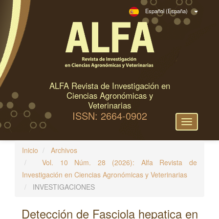
N
Español (España)
a
v
e
g
a
c
ALFA Revista de Investigación en
i
Ciencias Agronómicas y
ó
Veterinarias
ISSN: 2664-0902
n
Toggle
p
navigation
r
Inicio
Archivos
i
Vol. 10 Núm. 28 (2026): Alfa Revista de
n
Investigación en Ciencias Agronómicas y Veterinarias
c
INVESTIGACIONES
i
p
Detección de Fasciola hepatica en
a