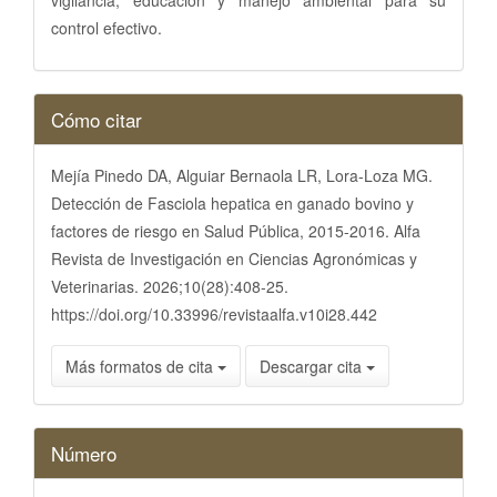
control efectivo.
Detalles
Cómo citar
del
artículo
Mejía Pinedo DA, Alguiar Bernaola LR, Lora-Loza MG.
Detección de Fasciola hepatica en ganado bovino y
factores de riesgo en Salud Pública, 2015-2016. Alfa
Revista de Investigación en Ciencias Agronómicas y
Veterinarias. 2026;10(28):408-25.
https://doi.org/10.33996/revistaalfa.v10i28.442
Más formatos de cita
Descargar cita
Número