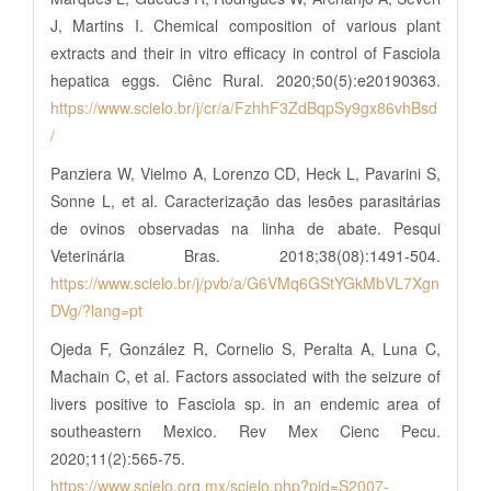
J, Martins I. Chemical composition of various plant
extracts and their in vitro efficacy in control of Fasciola
hepatica eggs. Ciênc Rural. 2020;50(5):e20190363.
https://www.scielo.br/j/cr/a/FzhhF3ZdBqpSy9gx86vhBsd
/
Panziera W, Vielmo A, Lorenzo CD, Heck L, Pavarini S,
Sonne L, et al. Caracterização das lesões parasitárias
de ovinos observadas na linha de abate. Pesqui
Veterinária Bras. 2018;38(08):1491-504.
https://www.scielo.br/j/pvb/a/G6VMq6GStYGkMbVL7Xgn
DVg/?lang=pt
Ojeda F, González R, Cornelio S, Peralta A, Luna C,
Machain C, et al. Factors associated with the seizure of
livers positive to Fasciola sp. in an endemic area of
southeastern Mexico. Rev Mex Cienc Pecu.
2020;11(2):565-75.
https://www.scielo.org.mx/scielo.php?pid=S2007-