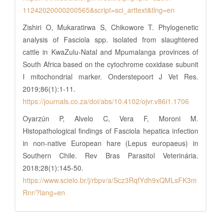
11242020000200565&script=sci_arttext&tlng=en
Zishiri O, Mukaratirwa S, Chikowore T. Phylogenetic
analysis of Fasciola spp. isolated from slaughtered
cattle in KwaZulu-Natal and Mpumalanga provinces of
South Africa based on the cytochrome coxidase subunit
I mitochondrial marker. Onderstepoort J Vet Res.
2019;86(1):1-11.
https://journals.co.za/doi/abs/10.4102/ojvr.v86i1.1706
Oyarzún P, Alvelo C, Vera F, Moroni M.
Histopathological findings of Fasciola hepatica infection
in non-native European hare (Lepus europaeus) in
Southern Chile. Rev Bras Parasitol Veterinária.
2018;28(1):145-50.
https://www.scielo.br/j/rbpv/a/Scz3RqfYdh9xQMLsFK3m
Rnr/?lang=en