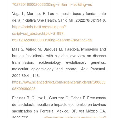
70272016000200232&lng=en&nrm=iso&tlng=es
Vega L, Martínez E. Las zoonosis: base y fundamento
de la iniciativa One Health. Sanid Mil. 2022;78(3):134-6.
https://scielo.isciii.es/scielo.php?
script=sci_abstract&pid=S1887-
85712022000300001&lng=es&nrm=iso&tlng=es
Mas S, Valero M, Bargues M. Fasciola, lymnaeids and
human fascioliasis, with a global overview on disease
transmission, epidemiology, evolutionary genetics,
molecular epidemiology and control. Adv Parasitol.
2009;69:41-146.
https://www.sciencedirect.com/science/article/pii/S00653
08X09690023
Encinas R, Quiroz H, Guerrero C, Ochoa P. Frecuencia
de fasciolasis hepática e impacto económico en bovinos
sacrificados en Ferrería, México, DF. Vet México OA.
2020;7(3).
https://www.scielo.org.mx/scielo.php?