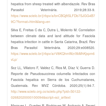
hepatica from sheep treated with albendazole. Rev Bras
Parasitol Veterinária. 2019;28:33-9.
https://www.scielo.br/j/rbpv/a/bnCBQjftSLFDb7SJGG4B7
9C/?format=html&lang=en
Silva E, Freitas C da C, Dutra L, Molento M. Correlation
between climate data and land altitude for Fasciola
hepatica infection in cattle in Santa Catarina, Brazil. Rev
Bras Parasitol Veterinária. 2020;29:e008520.
https://www.scielo.br/j/rbpv/a/rV8KQhmWzrXkMhKjxpm6
vLp/
Scz LL, Villatoro F, Valdez C, Rios M, Díaz V, Guerra D.
Reporte de Pseudosuccinea columella infectados con
Fasciola hepatica en Sierra de los Cuchumatanes,
Guatemala. Rev MVZ Córdoba. 2020;25(1):94-7.
http://www.scielo.org.co/scielo.php?pid=S0122-
02682020000100094&script=sci_arttext
Marques L, Guedes R, Rodrigues W, Archanjo A, Severi