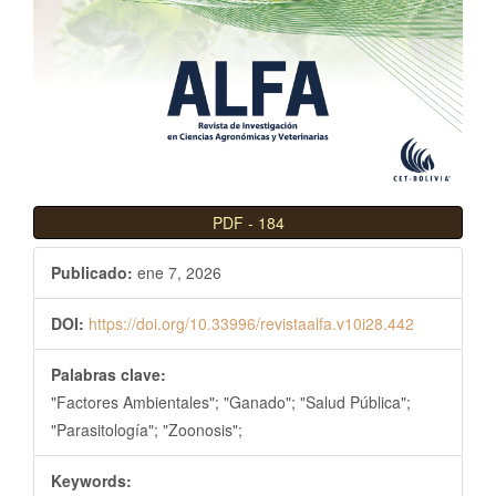
l
B
a
r
r
a
l
a
PDF
-
184
t
e
Publicado:
ene 7, 2026
r
a
DOI:
https://doi.org/10.33996/revistaalfa.v10i28.442
l
Palabras clave:
"Factores Ambientales"; "Ganado"; "Salud Pública";
"Parasitología"; "Zoonosis";
Keywords: