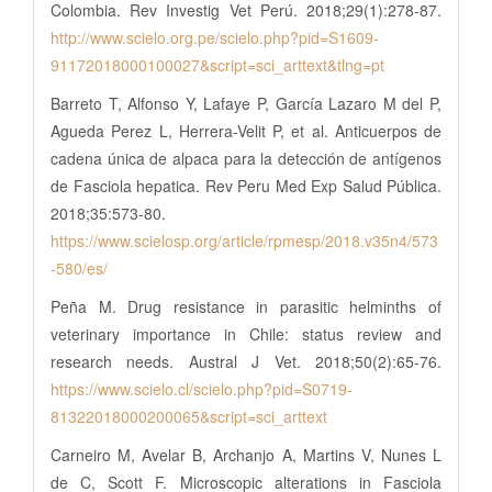
Colombia. Rev Investig Vet Perú. 2018;29(1):278-87.
http://www.scielo.org.pe/scielo.php?pid=S1609-
91172018000100027&script=sci_arttext&tlng=pt
Barreto T, Alfonso Y, Lafaye P, García Lazaro M del P,
Agueda Perez L, Herrera-Velit P, et al. Anticuerpos de
cadena única de alpaca para la detección de antígenos
de Fasciola hepatica. Rev Peru Med Exp Salud Pública.
2018;35:573-80.
https://www.scielosp.org/article/rpmesp/2018.v35n4/573
-580/es/
Peña M. Drug resistance in parasitic helminths of
veterinary importance in Chile: status review and
research needs. Austral J Vet. 2018;50(2):65-76.
https://www.scielo.cl/scielo.php?pid=S0719-
81322018000200065&script=sci_arttext
Carneiro M, Avelar B, Archanjo A, Martins V, Nunes L
de C, Scott F. Microscopic alterations in Fasciola