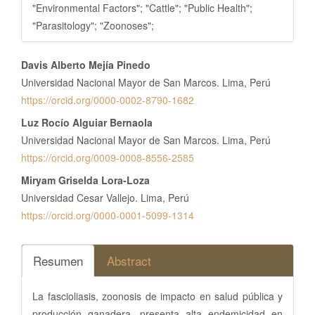
"Environmental Factors"; "Cattle"; "Public Health";
"Parasitology"; "Zoonoses";
Contenido
Davis Alberto Mejía Pinedo
principal
Universidad Nacional Mayor de San Marcos. Lima, Perú
del
https://orcid.org/0000-0002-8790-1682
artículo
Luz Rocío Alguiar Bernaola
Universidad Nacional Mayor de San Marcos. Lima, Perú
https://orcid.org/0009-0008-8556-2585
Miryam Griselda Lora-Loza
Universidad Cesar Vallejo. Lima, Perú
https://orcid.org/0000-0001-5099-1314
Resumen
Abstract
La fascioliasis, zoonosis de impacto en salud pública y
producción ganadera, presenta alta endemicidad en