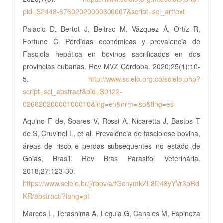
pid=S2448-67602020000300007&script=sci_arttext
Palacio D, Bertot J, Beltrao M, Vázquez Á, Ortíz R,
Fortune C. Pérdidas económicas y prevalencia de
Fasciola hepática en bovinos sacrificados en dos
provincias cubanas. Rev MVZ Córdoba. 2020;25(1):10-
5.
http://www.scielo.org.co/scielo.php?
script=sci_abstract&pid=S0122-
02682020000100010&lng=en&nrm=iso&tlng=es
Aquino F de, Soares V, Rossi A, Nicaretta J, Bastos T
de S, Cruvinel L, et al. Prevalência de fasciolose bovina,
áreas de risco e perdas subsequentes no estado de
Goiás, Brasil. Rev Bras Parasitol Veterinária.
2018;27:123-30.
https://www.scielo.br/j/rbpv/a/fGcnymkZL8D48yYVr3pRd
KR/abstract/?lang=pt
Marcos L, Terashima A, Leguia G, Canales M, Espinoza