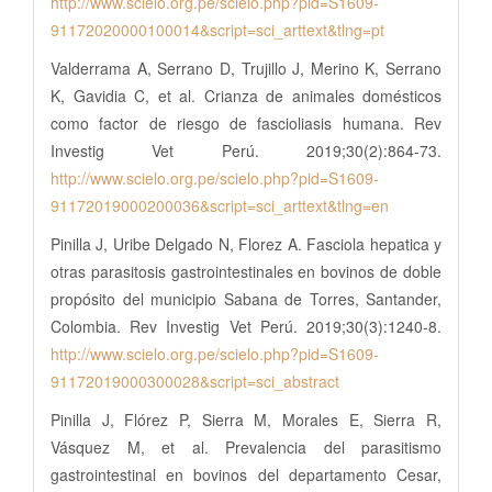
http://www.scielo.org.pe/scielo.php?pid=S1609-
91172020000100014&script=sci_arttext&tlng=pt
Valderrama A, Serrano D, Trujillo J, Merino K, Serrano
K, Gavidia C, et al. Crianza de animales domésticos
como factor de riesgo de fascioliasis humana. Rev
Investig Vet Perú. 2019;30(2):864-73.
http://www.scielo.org.pe/scielo.php?pid=S1609-
91172019000200036&script=sci_arttext&tlng=en
Pinilla J, Uribe Delgado N, Florez A. Fasciola hepatica y
otras parasitosis gastrointestinales en bovinos de doble
propósito del municipio Sabana de Torres, Santander,
Colombia. Rev Investig Vet Perú. 2019;30(3):1240-8.
http://www.scielo.org.pe/scielo.php?pid=S1609-
91172019000300028&script=sci_abstract
Pinilla J, Flórez P, Sierra M, Morales E, Sierra R,
Vásquez M, et al. Prevalencia del parasitismo
gastrointestinal en bovinos del departamento Cesar,