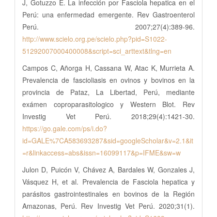
J, Gotuzzo E. La infección por Fasciola hepatica en el
Perú: una enfermedad emergente. Rev Gastroenterol
Perú. 2007;27(4):389-96.
http://www.scielo.org.pe/scielo.php?pid=S1022-
51292007000400008&script=sci_arttext&tlng=en
Campos C, Añorga H, Cassana W, Atac K, Murrieta A.
Prevalencia de fascioliasis en ovinos y bovinos en la
provincia de Pataz, La Libertad, Perú, mediante
exámen coproparasitologico y Western Blot. Rev
Investig Vet Perú. 2018;29(4):1421-30.
https://go.gale.com/ps/i.do?
id=GALE%7CA583693287&sid=googleScholar&v=2.1&it
=r&linkaccess=abs&issn=16099117&p=IFME&sw=w
Julon D, Puicón V, Chávez A, Bardales W, Gonzales J,
Vásquez H, et al. Prevalencia de Fasciola hepatica y
parásitos gastrointestinales en bovinos de la Región
Amazonas, Perú. Rev Investig Vet Perú. 2020;31(1).