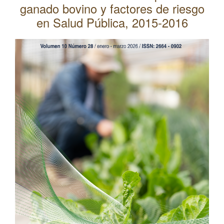
ganado bovino y factores de riesgo
l
C
en Salud Pública, 2015-2016
o
Barra
n
lateral
t
e
del
n
artículo
i
d
o
p
r
i
n
c
i
p
a