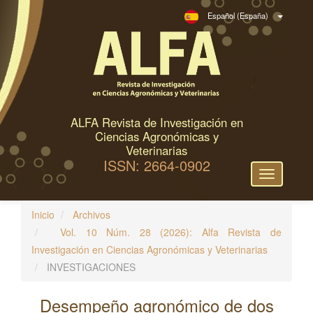
N
Español (España)
a
v
e
g
a
c
ALFA Revista de Investigación en
i
Ciencias Agronómicas y
ó
Veterinarias
ISSN: 2664-0902
n
Toggle
p
navigation
r
Inicio
Archivos
i
Vol. 10 Núm. 28 (2026): Alfa Revista de
n
Investigación en Ciencias Agronómicas y Veterinarias
c
INVESTIGACIONES
i
p
Desempeño agronómico de dos
a