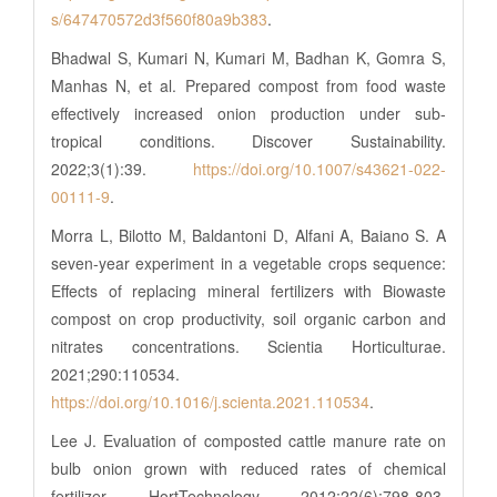
s/647470572d3f560f80a9b383
.
Bhadwal S, Kumari N, Kumari M, Badhan K, Gomra S,
Manhas N, et al. Prepared compost from food waste
effectively increased onion production under sub-
tropical conditions. Discover Sustainability.
2022;3(1):39.
https://doi.org/10.1007/s43621-022-
00111-9
.
Morra L, Bilotto M, Baldantoni D, Alfani A, Baiano S. A
seven-year experiment in a vegetable crops sequence:
Effects of replacing mineral fertilizers with Biowaste
compost on crop productivity, soil organic carbon and
nitrates concentrations. Scientia Horticulturae.
2021;290:110534.
https://doi.org/10.1016/j.scienta.2021.110534
.
Lee J. Evaluation of composted cattle manure rate on
bulb onion grown with reduced rates of chemical
fertilizer. HortTechnology. 2012;22(6):798-803.