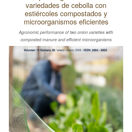
variedades de cebolla con
l
C
estiércoles compostados y
o
microorganismos eficientes
n
Agronomic performance of two onion varieties with
t
composted manure and efficient microorganisms
e
Barra
n
i
lateral
d
del
o
artículo
p
r
i
n
c
i
p
a