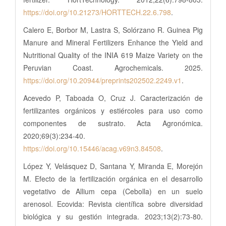
https://doi.org/10.21273/HORTTECH.22.6.798
.
Calero E, Borbor M, Lastra S, Solórzano R. Guinea Pig
Manure and Mineral Fertilizers Enhance the Yield and
Nutritional Quality of the INIA 619 Maize Variety on the
Peruvian Coast. Agrochemicals. 2025.
https://doi.org/10.20944/preprints202502.2249.v1
.
Acevedo P, Taboada O, Cruz J. Caracterización de
fertilizantes orgánicos y estiércoles para uso como
componentes de sustrato. Acta Agronómica.
2020;69(3):234-40.
https://doi.org/10.15446/acag.v69n3.84508
.
López Y, Velásquez D, Santana Y, Miranda E, Morejón
M. Efecto de la fertilización orgánica en el desarrollo
vegetativo de Allium cepa (Cebolla) en un suelo
arenosol. Ecovida: Revista científica sobre diversidad
biológica y su gestión integrada. 2023;13(2):73-80.