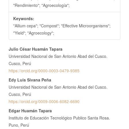
"Rendimiento"; "Agroecología";
Keywords:
"Allium cepa"; "Compost"; "Effective Microorganisms";
"Yield"; "Agroecology";
Contenido
Julio César Huamán Tapara
principal
Universidad Nacional de San Antonio Abad del Cusco.
del
Cusco, Perú
https://orcid.org/0000-0003-0479-9385
artículo
Edy Luis Sivana Peña
Universidad Nacional de San Antonio Abad del Cusco.
Cusco, Perú
https://orcid.org/0009-0006-6082-6690
Edgar Huamán Tapara
Instituto de Educación Tecnológico Publico Santa Rosa.
Puno, Perú