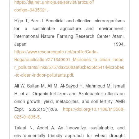
https://dialnet.unirioja.es/servlet/articulo?
codigo=9435621
.
Higa T, Parr J. Beneficial and effective microorganisms
for a sustainable agriculture and environment:
International Nature Farming Research Center Atami,
Japan; 1994.
https://www.researchgate.net/profile/Carla-
Boga/publication/271640001_Microbes_to_clean_indoo
r_pollutants/links/5757da2508aef6cbe35fc541/Microbes
-to-clean-indoor-pollutants.pdf
.
Ali W, Sultan M, Ali M, Al-Sayed H, Mahmoud M, Ismail
H, et al. Organic fertilizers and Azotobacter: effects on
onion growth, yield, metabolites, and soil fertility. AMB
Expr. 2025;15(1):86.
https://doi.org/10.1186/s13568-
025-01895-5
.
Talaat N, Abdel A. An innovative, sustainable, and
environmentally friendly approach for wheat drought