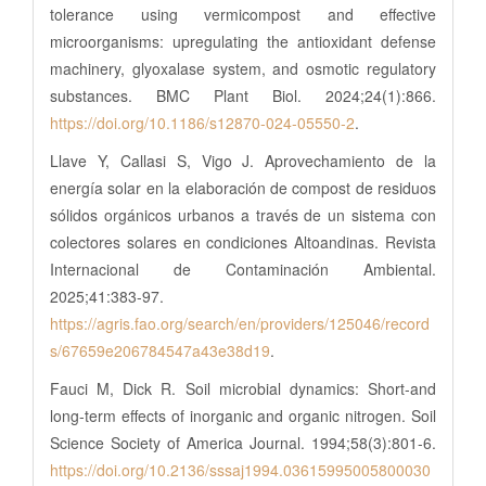
tolerance using vermicompost and effective
microorganisms: upregulating the antioxidant defense
machinery, glyoxalase system, and osmotic regulatory
substances. BMC Plant Biol. 2024;24(1):866.
https://doi.org/10.1186/s12870-024-05550-2
.
Llave Y, Callasi S, Vigo J. Aprovechamiento de la
energía solar en la elaboración de compost de residuos
sólidos orgánicos urbanos a través de un sistema con
colectores solares en condiciones Altoandinas. Revista
Internacional de Contaminación Ambiental.
2025;41:383-97.
https://agris.fao.org/search/en/providers/125046/record
s/67659e206784547a43e38d19
.
Fauci M, Dick R. Soil microbial dynamics: Short‐and
long‐term effects of inorganic and organic nitrogen. Soil
Science Society of America Journal. 1994;58(3):801-6.
https://doi.org/10.2136/sssaj1994.03615995005800030