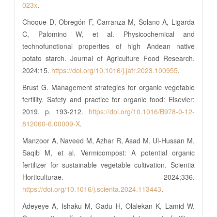
023x
.
Choque D, Obregón F, Carranza M, Solano A, Ligarda
C, Palomino W, et al. Physicochemical and
technofunctional properties of high Andean native
potato starch. Journal of Agriculture Food Research.
2024;15.
https://doi.org/10.1016/j.jafr.2023.100955
.
Brust G. Management strategies for organic vegetable
fertility. Safety and practice for organic food: Elsevier;
2019. p. 193-212.
https://doi.org/10.1016/B978-0-12-
812060-6.00009-X
.
Manzoor A, Naveed M, Azhar R, Asad M, Ul-Hussan M,
Saqib M, et al. Vermicompost: A potential organic
fertilizer for sustainable vegetable cultivation. Scientia
Horticulturae. 2024;336.
https://doi.org/10.1016/j.scienta.2024.113443
.
Adeyeye A, Ishaku M, Gadu H, Olalekan K, Lamid W.