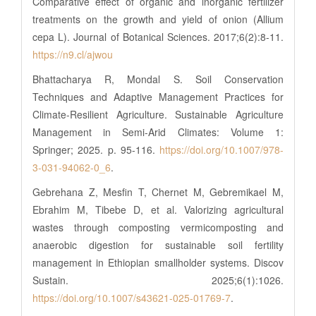
Comparative effect of organic and inorganic fertilizer
treatments on the growth and yield of onion (Allium
cepa L). Journal of Botanical Sciences. 2017;6(2):8-11.
https://n9.cl/ajwou
Bhattacharya R, Mondal S. Soil Conservation
Techniques and Adaptive Management Practices for
Climate-Resilient Agriculture. Sustainable Agriculture
Management in Semi-Arid Climates: Volume 1:
Springer; 2025. p. 95-116.
https://doi.org/10.1007/978-
3-031-94062-0_6
.
Gebrehana Z, Mesfin T, Chernet M, Gebremikael M,
Ebrahim M, Tibebe D, et al. Valorizing agricultural
wastes through composting vermicomposting and
anaerobic digestion for sustainable soil fertility
management in Ethiopian smallholder systems. Discov
Sustain. 2025;6(1):1026.
https://doi.org/10.1007/s43621-025-01769-7
.