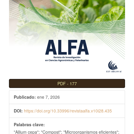
l
B
a
r
r
a
l
a
t
e
r
PDF
-
177
a
l
Publicado:
ene 7, 2026
DOI:
https://doi.org/10.33996/revistaalfa.v10i28.435
Palabras clave:
"Allium cepa"; "Compost"; "Microorganismos eficientes";