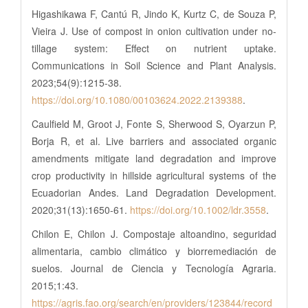
Higashikawa F, Cantú R, Jindo K, Kurtz C, de Souza P,
Vieira J. Use of compost in onion cultivation under no-
tillage system: Effect on nutrient uptake.
Communications in Soil Science and Plant Analysis.
2023;54(9):1215-38.
https://doi.org/10.1080/00103624.2022.2139388
.
Caulfield M, Groot J, Fonte S, Sherwood S, Oyarzun P,
Borja R, et al. Live barriers and associated organic
amendments mitigate land degradation and improve
crop productivity in hillside agricultural systems of the
Ecuadorian Andes. Land Degradation Development.
2020;31(13):1650-61.
https://doi.org/10.1002/ldr.3558
.
Chilon E, Chilon J. Compostaje altoandino, seguridad
alimentaria, cambio climático y biorremediación de
suelos. Journal de Ciencia y Tecnología Agraria.
2015;1:43.
https://agris.fao.org/search/en/providers/123844/record