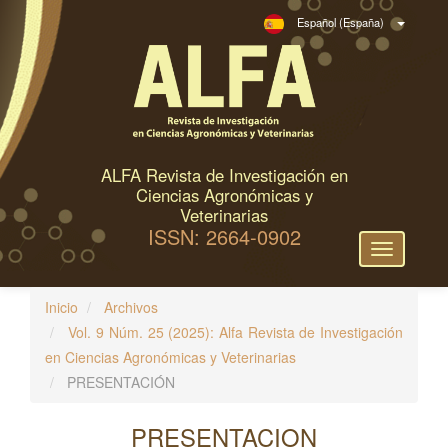
N
Español (España)
a
v
e
g
a
c
ALFA Revista de Investigación en
i
Ciencias Agronómicas y
ó
Veterinarias
ISSN: 2664-0902
n
Toggle
p
navigation
r
Inicio
Archivos
i
Vol. 9 Núm. 25 (2025): Alfa Revista de Investigación
n
en Ciencias Agronómicas y Veterinarias
c
PRESENTACIÓN
i
p
PRESENTACION
a