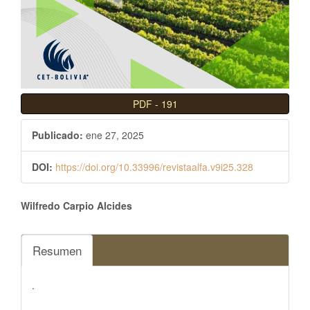
l
B
a
r
r
a
PDF
-
191
l
a
Publicado:
ene 27, 2025
t
e
DOI:
https://doi.org/10.33996/revistaalfa.v9i25.328
r
a
Contenido
Wilfredo Carpio Alcides
l
principal
del
Resumen
artículo
.