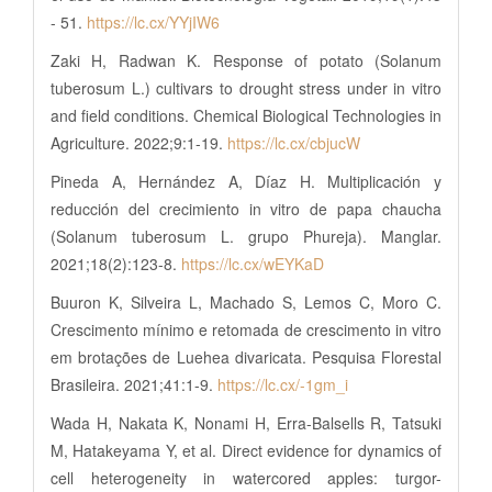
- 51.
https://lc.cx/YYjIW6
Zaki H, Radwan K. Response of potato (Solanum
tuberosum L.) cultivars to drought stress under in vitro
and field conditions. Chemical Biological Technologies in
Agriculture. 2022;9:1-19.
https://lc.cx/cbjucW
Pineda A, Hernández A, Díaz H. Multiplicación y
reducción del crecimiento in vitro de papa chaucha
(Solanum tuberosum L. grupo Phureja). Manglar.
2021;18(2):123-8.
https://lc.cx/wEYKaD
Buuron K, Silveira L, Machado S, Lemos C, Moro C.
Crescimento mínimo e retomada de crescimento in vitro
em brotações de Luehea divaricata. Pesquisa Florestal
Brasileira. 2021;41:1-9.
https://lc.cx/-1gm_i
Wada H, Nakata K, Nonami H, Erra-Balsells R, Tatsuki
M, Hatakeyama Y, et al. Direct evidence for dynamics of
cell heterogeneity in watercored apples: turgor-