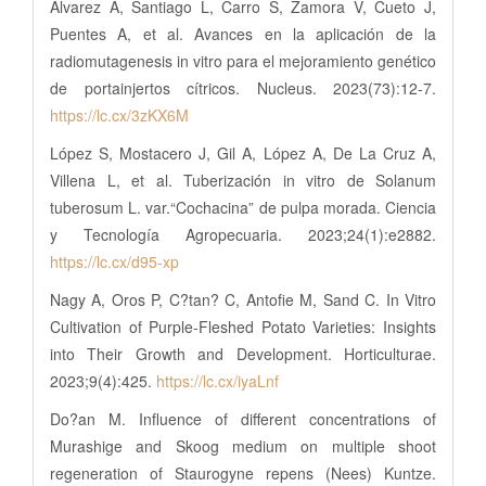
Álvarez A, Santiago L, Carro S, Zamora V, Cueto J,
Puentes A, et al. Avances en la aplicación de la
radiomutagenesis in vitro para el mejoramiento genético
de portainjertos cítricos. Nucleus. 2023(73):12-7.
https://lc.cx/3zKX6M
López S, Mostacero J, Gil A, López A, De La Cruz A,
Villena L, et al. Tuberización in vitro de Solanum
tuberosum L. var.“Cochacina” de pulpa morada. Ciencia
y Tecnología Agropecuaria. 2023;24(1):e2882.
https://lc.cx/d95-xp
Nagy A, Oros P, C?tan? C, Antofie M, Sand C. In Vitro
Cultivation of Purple-Fleshed Potato Varieties: Insights
into Their Growth and Development. Horticulturae.
2023;9(4):425.
https://lc.cx/iyaLnf
Do?an M. Influence of different concentrations of
Murashige and Skoog medium on multiple shoot
regeneration of Staurogyne repens (Nees) Kuntze.