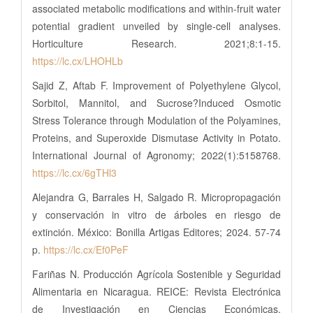
associated metabolic modifications and within-fruit water
potential gradient unveiled by single-cell analyses.
Horticulture Research. 2021;8:1-15.
https://lc.cx/LHOHLb
Sajid Z, Aftab F. Improvement of Polyethylene Glycol,
Sorbitol, Mannitol, and Sucrose?Induced Osmotic
Stress Tolerance through Modulation of the Polyamines,
Proteins, and Superoxide Dismutase Activity in Potato.
International Journal of Agronomy; 2022(1):5158768.
https://lc.cx/6gTHl3
Alejandra G, Barrales H, Salgado R. Micropropagación
y conservación in vitro de árboles en riesgo de
extinción. México: Bonilla Artigas Editores; 2024. 57-74
p.
https://lc.cx/Ef0PeF
Fariñas N. Producción Agrícola Sostenible y Seguridad
Alimentaria en Nicaragua. REICE: Revista Electrónica
de Investigación en Ciencias Económicas.