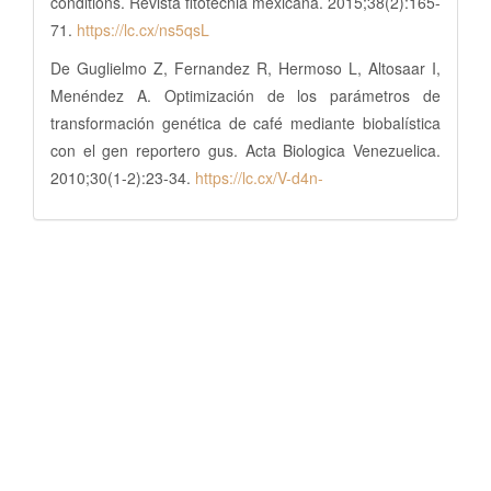
conditions. Revista fitotecnia mexicana. 2015;38(2):165-
71.
https://lc.cx/ns5qsL
De Guglielmo Z, Fernandez R, Hermoso L, Altosaar I,
Menéndez A. Optimización de los parámetros de
transformación genética de café mediante biobalística
con el gen reportero gus. Acta Biologica Venezuelica.
2010;30(1-2):23-34.
https://lc.cx/V-d4n-