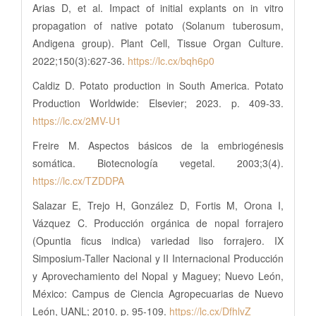
Arias D, et al. Impact of initial explants on in vitro
propagation of native potato (Solanum tuberosum,
Andigena group). Plant Cell, Tissue Organ Culture.
2022;150(3):627-36.
https://lc.cx/bqh6p0
Caldiz D. Potato production in South America. Potato
Production Worldwide: Elsevier; 2023. p. 409-33.
https://lc.cx/2MV-U1
Freire M. Aspectos básicos de la embriogénesis
somática. Biotecnología vegetal. 2003;3(4).
https://lc.cx/TZDDPA
Salazar E, Trejo H, González D, Fortis M, Orona I,
Vázquez C. Producción orgánica de nopal forrajero
(Opuntia ficus indica) variedad liso forrajero. IX
Simposium-Taller Nacional y II Internacional Producción
y Aprovechamiento del Nopal y Maguey; Nuevo León,
México: Campus de Ciencia Agropecuarias de Nuevo
León, UANL; 2010. p. 95-109.
https://lc.cx/DfhlvZ