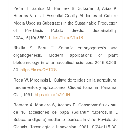
Peña H, Santos M, Ramírez B, Sulbarán J, Arias K,
Huertas V, et al. Essential Quality Attributes of Culture
Media Used as Substrates in the Sustainable Production
of Pre-Basic Potato Seeds. Sustainability.
2024;16(19):8552.
https://lc.cx/Vflp1B
Bhatia S, Bera T. Somatic embryogenesis and
organogenesis. Modern applications of plant
biotechnology in pharmaceutical sciences. 2015;6:209-
30.
https://lc.cx/QYT0jS
Roca W, Mroginski L. Cultivo de tejidos en la agricultura:
fundamentos y aplicaciones. Ciudad Panamá, Panamá:
Ciat; 1991.
https://lc.cx/a2l0dH
Romero A, Montero S, Acebey R. Conservación ex situ
de 10 accesiones de papa (Solanum tuberosum L
Subsp. andigena) mediante técnicas in vitro. Revista de
Ciencia, Tecnología e Innovación. 2021;19(24):115-32.