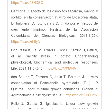
https://lc.cx/23NXGC
Carmona O. Efecto de los osmolitos sacarosa, manitol y
sorbitol en la conservación in vitro de Dioscorea alata,
D. bulbifera, D. rotundata y D. trifida por el método de
crecimiento mínimo. Revista de la Asociación
Colombiana de Ciencias Biológicas. 2013;1(25).
https://lc.cx/z64fyN
Chourasia K, Lal M, Tiwari R, Dev D, Kardile H, Patil V,
et al. Salinity stress in potato: Understanding
physiological, biochemical and molecular responses.
Life. 2021;11(6):545.
https://lc.cx/N93ANA
dos Santos T, Ferreira C, Leila T, Ferreira J. In vitro
conservation of Poincianella pyramidalis (Tul.) LP
Queiroz under minimal growth conditions. Ciência e
Agrotecnologia. 2019;43:e014519.
https://lc.cx/EBFHYh
Bello J, García G, Iglesias L. Under slow growth