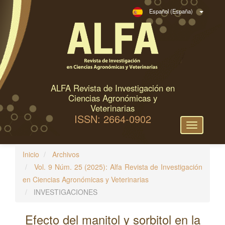
N
Español (España)
a
v
e
g
a
c
ALFA Revista de Investigación en
i
Ciencias Agronómicas y
ó
Veterinarias
ISSN: 2664-0902
n
Toggle
p
navigation
r
Inicio
Archivos
i
Vol. 9 Núm. 25 (2025): Alfa Revista de Investigación
n
en Ciencias Agronómicas y Veterinarias
c
INVESTIGACIONES
i
p
Efecto del manitol y sorbitol en la
a