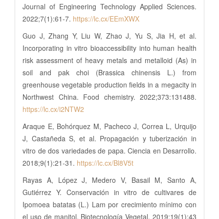
Journal of Engineering Technology Applied Sciences.
2022;7(1):61-7.
https://lc.cx/EEmXWX
Guo J, Zhang Y, Liu W, Zhao J, Yu S, Jia H, et al.
Incorporating in vitro bioaccessibility into human health
risk assessment of heavy metals and metalloid (As) in
soil and pak choi (Brassica chinensis L.) from
greenhouse vegetable production fields in a megacity in
Northwest China. Food chemistry. 2022;373:131488.
https://lc.cx/i2NTW2
Araque E, Bohórquez M, Pacheco J, Correa L, Urquijo
J, Castañeda S, et al. Propagación y tuberización in
vitro de dos variedades de papa. Ciencia en Desarrollo.
2018;9(1):21-31.
https://lc.cx/Bl8V5t
Rayas A, López J, Medero V, Basail M, Santo A,
Gutiérrez Y. Conservación in vitro de cultivares de
Ipomoea batatas (L.) Lam por crecimiento mínimo con
el uso de manitol. Biotecnología Vegetal. 2019;19(1):43