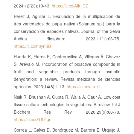
2024;12(23):19-43.
https://lc.cx/AIk_CD
Pérez J, Aguilar L. Evaluación de la multiplicación de
tres variedades de papa nativa (Solanum sp.) para la
conservación de especies nativas. Journal of the Selva
Andina Biosphere. 2023;11(1):66-75.
https://lc.cx/h8ynBB
Huerta K, Flores E, Contrerasliva A, Villegas Á, Chavez
S, Arévalo M. Incorporation of bioactive compounds in
fruit and vegetable products through osmotic
dehydration: a review. Revista mexicana de ciencias
agrícolas. 2023;14(8):1-13.
https://lc.cx/asx-sh
Naik R, Bhushan A, Gupta R, Walia A, Gaur A. Low cost
tissue culture technologies in vegetables: A review. Int J
Biochem Res Rev. 2020;29(9):66-78.
https://lc.cx/ZUL0gr
Correa L, Galvis D, Bohórquez M, Barrera E, Urquijo J,