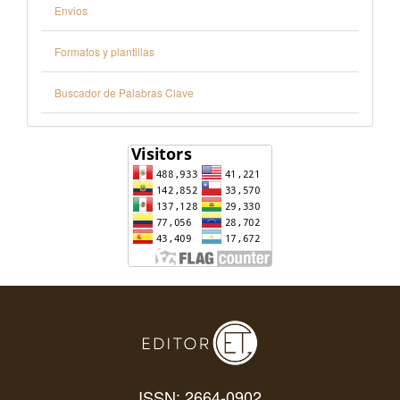
Envios
Formatos y plantillas
Buscador de Palabras Clave
ISSN: 2664-0902