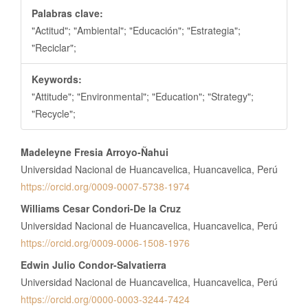
Palabras clave:
"Actitud"; "Ambiental"; "Educación"; "Estrategia";
"Reciclar";
Keywords:
"Attitude"; "Environmental"; "Education"; "Strategy";
"Recycle";
Contenido
Madeleyne Fresia Arroyo-Ñahui
principal
Universidad Nacional de Huancavelica, Huancavelica, Perú
del
https://orcid.org/0009-0007-5738-1974
artículo
Williams Cesar Condori-De la Cruz
Universidad Nacional de Huancavelica, Huancavelica, Perú
https://orcid.org/0009-0006-1508-1976
Edwin Julio Condor-Salvatierra
Universidad Nacional de Huancavelica, Huancavelica, Perú
https://orcid.org/0000-0003-3244-7424