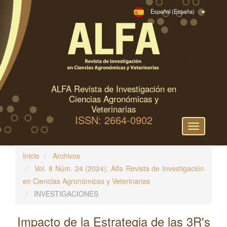
N
Español (España)
a
v
e
g
a
c
ALFA Revista de Investigación en
i
Ciencias Agronómicas y
ó
Veterinarias
ISSN: 2664-0902
n
Toggle
p
navigation
r
Inicio
Archivos
i
Vol. 8 Núm. 24 (2024): Alfa Revista de Investigación
n
en Ciencias Agronómicas y Veterinarias
c
INVESTIGACIONES
i
p
Impacto de la Estrategia de las 3R's
a