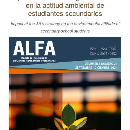
en la actitud ambiental de
l
C
estudiantes secundarios
o
Impact of the 3R's strategy on the environmental attitude of
n
secondary school students
t
Barra
e
lateral
n
i
del
d
artículo
o
p
r
i
n
c
i
p
a