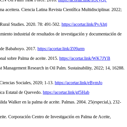
ma aceitera. Ciencia Latina Revista Científica Multidisciplinar. 2022;
f Rural Studies. 2020. 78: 491-502.
https://acortar.link/PvAhtj
iento industrial de resultados de investigación y documentación de
ca de Babahoyo. 2017.
https://acortar.link/Z09arm
onal sobre Palma de aceite. 2015.
https://acortar.link/WK7JYB
 Management Research in Oil Palm. Sustainability, 2022; 14, 16288.
Ciencias Sociales, 2020; 1-13.
https://acortar.link/eBvmJo
nica Estatal de Quevedo.
https://acortar.link/gf5Hab
ida Walker en la palma de aceite. Palmas. 2004. 25(especial,), 232-
ceite. Corporación Centro de Investigación en Palma de Aceite,