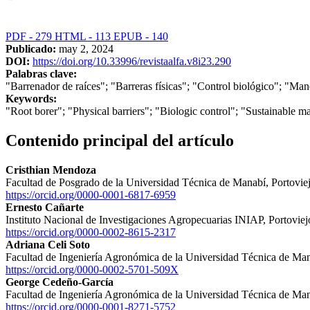
PDF
-
279
HTML
-
113
EPUB
-
140
Publicado:
may 2, 2024
DOI:
https://doi.org/10.33996/revistaalfa.v8i23.290
Palabras clave:
"Barrenador de raíces"; "Barreras físicas"; "Control biológico"; "Man
Keywords:
"Root borer"; "Physical barriers"; "Biologic control"; "Sustainable 
Contenido principal del artículo
Cristhian Mendoza
Facultad de Posgrado de la Universidad Técnica de Manabí, Portovie
https://orcid.org/0000-0001-6817-6959
Ernesto Cañarte
Instituto Nacional de Investigaciones Agropecuarias INIAP, Portovie
https://orcid.org/0000-0002-8615-2317
Adriana Celi Soto
Facultad de Ingeniería Agronómica de la Universidad Técnica de Man
https://orcid.org/0000-0002-5701-509X
George Cedeño-García
Facultad de Ingeniería Agronómica de la Universidad Técnica de Man
https://orcid.org/0000-0001-8271-5752