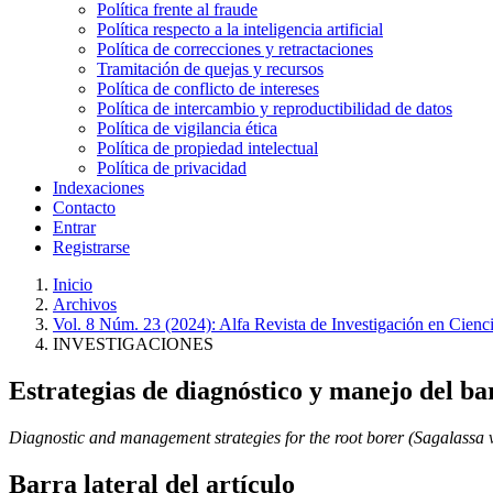
Política frente al fraude
Política respecto a la inteligencia artificial
Política de correcciones y retractaciones
Tramitación de quejas y recursos
Política de conflicto de intereses
Política de intercambio y reproductibilidad de datos
Política de vigilancia ética
Política de propiedad intelectual
Política de privacidad
Indexaciones
Contacto
Entrar
Registrarse
Inicio
Archivos
Vol. 8 Núm. 23 (2024): Alfa Revista de Investigación en Cienc
INVESTIGACIONES
Estrategias de diagnóstico y manejo del b
Diagnostic and management strategies for the root borer (Sagalassa 
Barra lateral del artículo