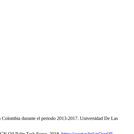
or a Colombia durante el periodo 2013-2017. Universidad De Las
 IUCN Oil Palm Task Force. 2018.
https://acortar.link/xOcyQF