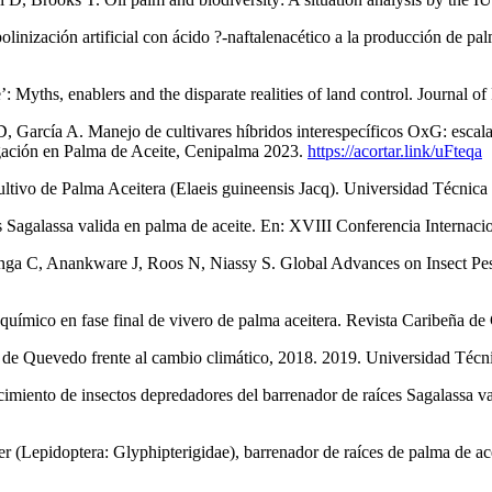
olinización artificial con ácido ?-naftalenacético a la producción de pal
 Myths, enablers and the disparate realities of land control. Journal o
García A. Manejo de cultivares híbridos interespecíficos OxG: escalam
igación en Palma de Aceite, Cenipalma 2023.
https://acortar.link/uFteqa
cultivo de Palma Aceitera (Elaeis guineensis Jacq). Universidad Técni
s Sagalassa valida en palma de aceite. En: XVIII Conferencia Internaci
ga C, Anankware J, Roos N, Niassy S. Global Advances on Insect Pest
uímico en fase final de vivero de palma aceitera. Revista Caribeña de 
sur de Quevedo frente al cambio climático, 2018. 2019. Universidad Téc
iento de insectos depredadores del barrenador de raíces Sagalassa val
er (Lepidoptera: Glyphipterigidae), barrenador de raíces de palma de a