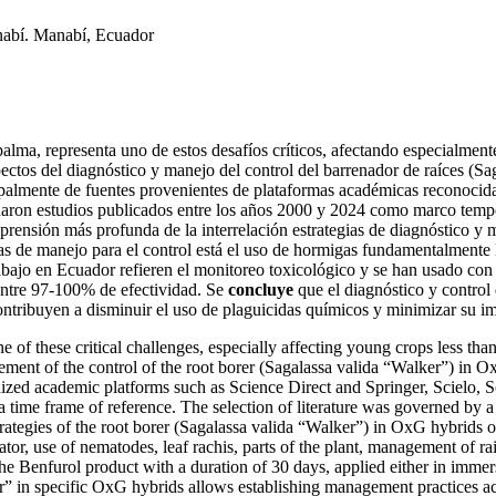
nabí. Manabí, Ecuador
alma, representa uno de estos desafíos críticos, afectando especialmen
ectos del diagnóstico y manejo del control del barrenador de raíces (S
palmente de fuentes provenientes de plataformas académicas reconocida
on estudios publicados entre los años 2000 y 2024 como marco temporal 
rensión más profunda de la interrelación estrategias de diagnóstico y 
vas de manejo para el control está el uso de hormigas fundamentalmente 
s trabajo en Ecuador refieren el monitoreo toxicológico y se han usado 
entre 97-100% de efectividad. Se
concluye
que el diagnóstico y control
contribuyen a disminuir el uso de plaguicidas químicos y minimizar su 
 of these critical challenges, especially affecting young crops less tha
ement of the control of the root borer (Sagalassa valida “Walker”) in 
ized academic platforms such as Science Direct and Springer, Scielo, S
time frame of reference. The selection of literature was governed by a cr
rategies of the root borer (Sagalassa valida “Walker”) in OxG hybrids 
tor, use of nematodes, leaf rachis, parts of the plant, management of rai
e Benfurol product with a duration of 30 days, applied either in imme
r” in specific OxG hybrids allows establishing management practices acc