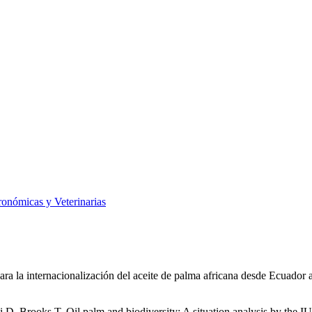
ronómicas y Veterinarias
s para la internacionalización del aceite de palma africana desde Ecuad
i D, Brooks T. Oil palm and biodiversity: A situation analysis by the