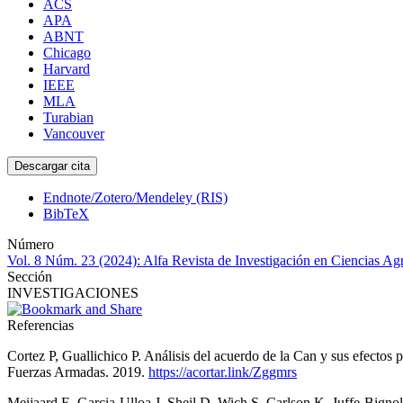
ACS
APA
ABNT
Chicago
Harvard
IEEE
MLA
Turabian
Vancouver
Descargar cita
Endnote/Zotero/Mendeley (RIS)
BibTeX
Número
Vol. 8 Núm. 23 (2024): Alfa Revista de Investigación en Ciencias Ag
Sección
INVESTIGACIONES
Referencias
Cortez P, Guallichico P. Análisis del acuerdo de la Can y sus efecto
Fuerzas Armadas. 2019.
https://acortar.link/Zggmrs
Meijaard E, Garcia-Ulloa J, Sheil D, Wich S, Carlson K, Juffe-Bignol