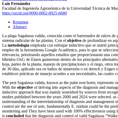
Luis Fernández
Facultad de Ingeniería Agronómica de la Universidad Técnica de Ma
https://orcid.org/0000-0002-8925-6680
Resumen
Abstract
La plaga Sagalassa valida, conocida como el barrenador de raíces de p
sistema radicular de las plantas. Con el
objetivo
de profundizar en asp
La
metodología
empleada con enfoque inductivo que se nutrió princi
empleo de la herramienta Google Académico, para lo que se seleccionar
relevancia, priorizando aquellos estudios que proporcionaran una comp
híbridos OxG de Elaeis guineensis dentro de los principales alternati
hoja, partes de la planta, manejo de precipitaciones y el riego, otro
de 30 días, aplicado sea en baños de inmersión o en drench y Engeo 
establecer prácticas de manejo acordes a sus necesidades, las cuales 
The pest Sagalassa valida, known as the palm root borer, represents one
With the
objective
of delving into aspects of the diagnosis and manag
inductive approach that was mainly nourished by sources from recogn
studies published between the years 2000 and 2024 were selected. as a 
understanding of the interrelationship of diagnosis and management st
control are the use of ants, fundamentally E. ruidum could be the preda
monitoring and They have been used with 100% effectiveness using th
is
concluded
that the diagnosis and control of valid Sagalassa “Walke