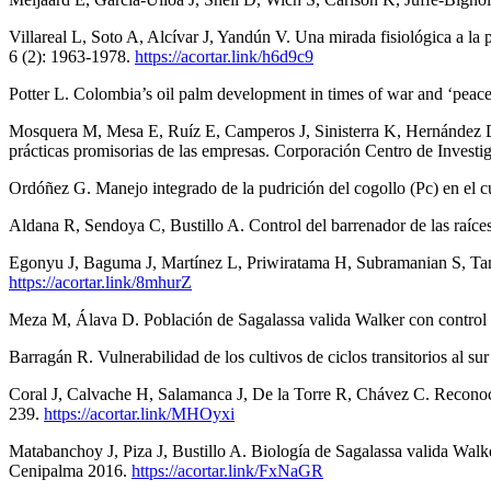
Villareal L, Soto A, Alcívar J, Yandún V. Una mirada fisiológica a la p
6 (2): 1963-1978.
https://acortar.link/h6d9c9
Potter L. Colombia’s oil palm development in times of war and ‘peace’:
Mosquera M, Mesa E, Ruíz E, Camperos J, Sinisterra K, Hernández D, 
prácticas promisorias de las empresas. Corporación Centro de Invest
Ordóñez G. Manejo integrado de la pudrición del cogollo (Pc) en el 
Aldana R, Sendoya C, Bustillo A. Control del barrenador de las raíce
Egonyu J, Baguma J, Martínez L, Priwiratama H, Subramanian S, Tan
https://acortar.link/8mhurZ
Meza M, Álava D. Población de Sagalassa valida Walker con control q
Barragán R. Vulnerabilidad de los cultivos de ciclos transitorios al 
Coral J, Calvache H, Salamanca J, De la Torre R, Chávez C. Reconocim
239.
https://acortar.link/MHOyxi
Matabanchoy J, Piza J, Bustillo A. Biología de Sagalassa valida Walk
Cenipalma 2016.
https://acortar.link/FxNaGR