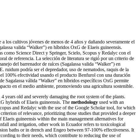
te a los cultivos jóvenes de menos de 4 años y dañando severamente el
agalassa valida “Walker”) en híbridos OxG de Elaeis guineensis.
s como Science Direct y Springer, Scielo, Scopus y Redalyc con el
de referencia. La selección de literatura se rigió por un criterio de
manejo del barrenador de raíces (Sagalassa valida “Walker”) en
E. ruidum podría ser el depredador, uso de nematodos, raquis de la
con el 100% efectividad usando el producto Benfurol con una duración
 de Sagalassa válida “Walker” en híbridos específicos OxG permite
impacto en el medio ambiente, promoviendo una agricultura sostenible.
n 4 years old and severely damaging the root system of the plants.
OxG hybrids of Elaeis guineensis. The
methodology
used with an
copus and Redalyc with the use of the Google Scholar tool, for which
iterion of relevance, prioritizing those studies that provided a deeper
of Elaeis guineensis within the main management alternatives for
nfall and irrigation, other work in Ecuador refers to toxicological
rsion baths or in drench and Engeo between 97-100% effectiveness. It
ording to their needs, which contribute to reducing the use of