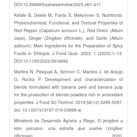
DOI:10.26668/businessreview/2023.v8i1.417
Kefale B, Delele M, Fanta S, Mekonnen S. Nutritional,
Physicochemical, Functional, and Textural Properties of
Red Pepper (Capsicum annuum L.), Red Onion (Allium
cepa), Ginger (Zingiber officinale), and Garlic (Allium
sativum): Main Ingredients for the Preparation of Spicy
Foods in Ethiopia. J Food Qual. 2023; 1 (2023):1–13.
DOI:10.1155/2023/3916692
Martins N, Pasquali A, Schnorr C, Martins J, de Araújo
G, Rocha P. Development and characterization of
blends formulated with banana peel and banana pulp
for the production of blends powders rich in antioxidant
properties. J Food Sci Technol. 2019;56(12):5289-5297.
doi: 10.1007/s13197-019-03999-w
Ministerio de Desarrollo Agrario y Riego. El jengibre o
kion peruano, una estrella que vuelve (zingiber
officinale). 2020.