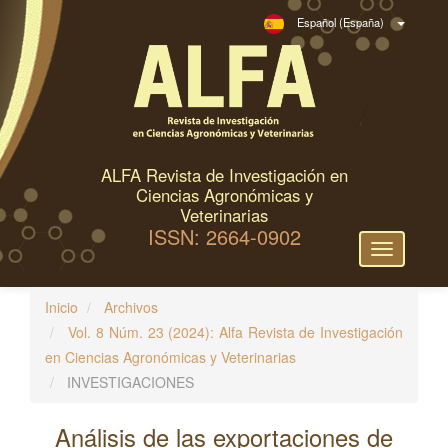
N
Español (España)
a
v
e
g
a
c
ALFA Revista de Investigación en
i
Ciencias Agronómicas y
ó
Veterinarias
ISSN: 2664-0902
n
Toggle
p
navigation
r
Inicio
Archivos
i
Vol. 8 Núm. 23 (2024): Alfa Revista de Investigación
n
en Ciencias Agronómicas y Veterinarias
c
INVESTIGACIONES
i
p
Análisis de las exportaciones de
a