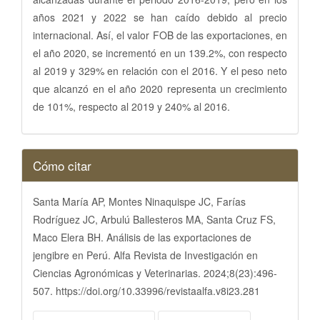
años 2021 y 2022 se han caído debido al precio
internacional. Así, el valor FOB de las exportaciones, en
el año 2020, se incrementó en un 139.2%, con respecto
al 2019 y 329% en relación con el 2016. Y el peso neto
que alcanzó en el año 2020 representa un crecimiento
de 101%, respecto al 2019 y 240% al 2016.
Detalles
Cómo citar
del
artículo
Santa María AP, Montes Ninaquispe JC, Farías
Rodríguez JC, Arbulú Ballesteros MA, Santa Cruz FS,
Maco Elera BH. Análisis de las exportaciones de
jengibre en Perú. Alfa Revista de Investigación en
Ciencias Agronómicas y Veterinarias. 2024;8(23):496-
507. https://doi.org/10.33996/revistaalfa.v8i23.281