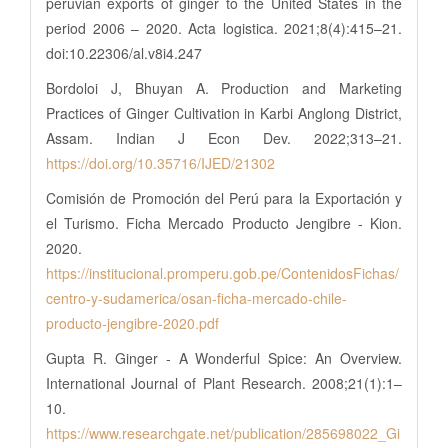
peruvian exports of ginger to the United States in the
period 2006 – 2020. Acta logistica. 2021;8(4):415–21.
doi:10.22306/al.v8i4.247
Bordoloi J, Bhuyan A. Production and Marketing
Practices of Ginger Cultivation in Karbi Anglong District,
Assam. Indian J Econ Dev. 2022;313–21.
https://doi.org/10.35716/IJED/21302
Comisión de Promoción del Perú para la Exportación y
el Turismo. Ficha Mercado Producto Jengibre - Kion.
2020.
https://institucional.promperu.gob.pe/ContenidosFichas/
centro-y-sudamerica/osan-ficha-mercado-chile-
producto-jengibre-2020.pdf
Gupta R. Ginger - A Wonderful Spice: An Overview.
International Journal of Plant Research. 2008;21(1):1–
10.
https://www.researchgate.net/publication/285698022_Gi