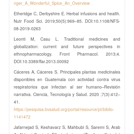
nger_A_Wonderful_Spice_An_Overview
Etheridge C, Derbyshire E. Herbal infusions and health.
Nutr Food Sci. 2019;50(5):969–85. DOI:10.1108/NFS-
08-2019-0263
Leonti M, Casu L. Traditional medicines and
globalization: current and future perspectives in
ethnopharmacology. Front Pharmacol. 2013;4.
DOI:10.3389/ffar.2013.00092
Cáceres A, Cáceres S. Principales plantas medicinales
disponibles en Guatemala con actividad contra virus
respiratorios que infectan al ser humano–Revisión
narrativa. Ciencia, Tecnología y Salud. 2020 ;7(3):412–
41.
https://pesquisa.bvsalud.org/portal/resource/pt/biblio-
1141472
Jafarnejad S, Keshavarz S, Mahbubi S, Saremi S, Arab