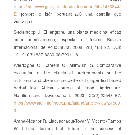
https://cdn.www.gob.pe/uploads/document/file/1476844/
El
jenjibre o kión peruano%2C una estrella que
vuelve.pdf
Siedentopp U. El jengibre, una planta medicinal eficaz
como medicamento, especia o infusión. Revista
Internacional de Acupuntura. 2008; 2(3):188–92. DOI:
10.1016/S1887-8369(08)72011-8
Aderibigbe O, Kareem O, Akinwumi S. Comparative
evaluation of the effects of pretreatments on the
nutritional and chemical properties of ginger leaf-based
herbal tea. African Journal of Food, Agriculture,
Nutrition and Development. 2023; 23(2):22548–67.
https://www.ajol.info/index.php/ajfand/article/view/24500
3
Arana-Nicanor R, Llacuachaqui-Tovar V, Vicente-Ramos
W. Internal factors that determine the success of