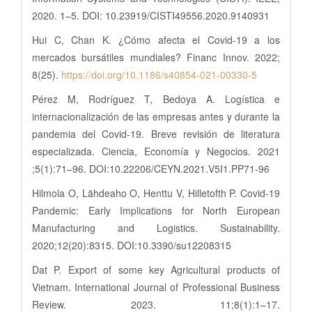
2020. 1–5. DOI: 10.23919/CISTI49556.2020.9140931
Hui C, Chan K. ¿Cómo afecta el Covid-19 a los
mercados bursátiles mundiales? Financ Innov. 2022;
8(25).
https://doi.org/10.1186/s40854-021-00330-5
Pérez M, Rodríguez T, Bedoya A. Logística e
internacionalización de las empresas antes y durante la
pandemia del Covid-19. Breve revisión de literatura
especializada. Ciencia, Economía y Negocios. 2021
;5(1):71–96. DOI:10.22206/CEYN.2021.V5I1.PP71-96
Hilmola O, Lähdeaho O, Henttu V, Hilletofth P. Covid-19
Pandemic: Early Implications for North European
Manufacturing and Logistics. Sustainability.
2020;12(20):8315. DOI:10.3390/su12208315
Dat P. Export of some key Agricultural products of
Vietnam. International Journal of Professional Business
Review. 2023. 11;8(1):1–17.