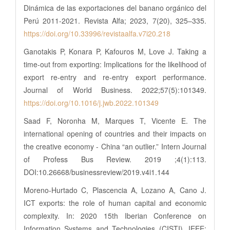
Dinámica de las exportaciones del banano orgánico del
Perú 2011-2021. Revista Alfa; 2023, 7(20), 325–335.
https://doi.org/10.33996/revistaalfa.v7i20.218
Ganotakis P, Konara P, Kafouros M, Love J. Taking a
time-out from exporting: Implications for the likelihood of
export re-entry and re-entry export performance.
Journal of World Business. 2022;57(5):101349.
https://doi.org/10.1016/j.jwb.2022.101349
Saad F, Noronha M, Marques T, Vicente E. The
international opening of countries and their impacts on
the creative economy - China “an outlier.” Intern Journal
of Profess Bus Review. 2019 ;4(1):113.
DOI:10.26668/businessreview/2019.v4i1.144
Moreno-Hurtado C, Plascencia A, Lozano A, Cano J.
ICT exports: the role of human capital and economic
complexity. In: 2020 15th Iberian Conference on
Information Systems and Technologies (CISTI). IEEE;