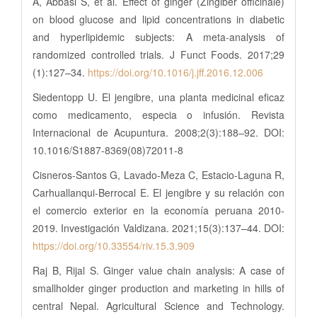
A, Abbasi S, et al. Effect of ginger (Zingiber officinale)
on blood glucose and lipid concentrations in diabetic
and hyperlipidemic subjects: A meta-analysis of
randomized controlled trials. J Funct Foods. 2017;29
(1):127–34.
https://doi.org/10.1016/j.jff.2016.12.006
Siedentopp U. El jengibre, una planta medicinal eficaz
como medicamento, especia o infusión. Revista
Internacional de Acupuntura. 2008;2(3):188–92. DOI:
10.1016/S1887-8369(08)72011-8
Cisneros-Santos G, Lavado-Meza C, Estacio-Laguna R,
Carhuallanqui-Berrocal E. El jengibre y su relación con
el comercio exterior en la economía peruana 2010-
2019. Investigación Valdizana. 2021;15(3):137–44. DOI:
https://doi.org/10.33554/riv.15.3.909
Raj B, Rijal S. Ginger value chain analysis: A case of
smallholder ginger production and marketing in hills of
central Nepal. Agricultural Science and Technology.