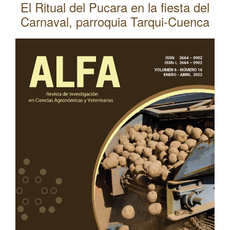
El Ritual del Pucara en la fiesta del
l
Carnaval, parroquia Tarqui-Cuenca
C
o
Barra
n
lateral
t
del
e
n
artículo
i
d
o
p
r
i
n
c
i
p
a