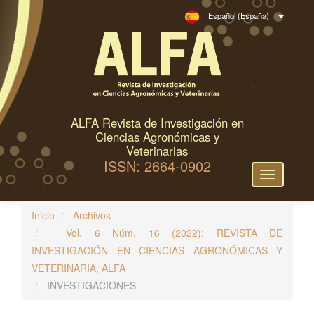
N
Español (España)
a
v
e
g
a
c
ALFA Revista de Investigación en
i
Ciencias Agronómicas y
ó
Veterinarias
ISSN: 2664-0902
n
Toggle
p
navigation
r
Inicio
Archivos
i
Vol. 6 Núm. 16 (2022): REVISTA DE
n
INVESTIGACIÓN EN CIENCIAS AGRONÓMICAS Y
c
VETERINARIA, ALFA
i
INVESTIGACIONES
p
a