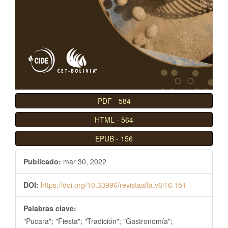
l
B
a
r
r
a
l
a
PDF
-
584
t
HTML
-
564
e
r
EPUB
-
156
a
l
Publicado:
mar 30, 2022
DOI:
https://doi.org/10.33996/revistaalfa.v6i16.151
Palabras clave:
"Pucara"; "Fiesta"; "Tradición"; "Gastronomía";