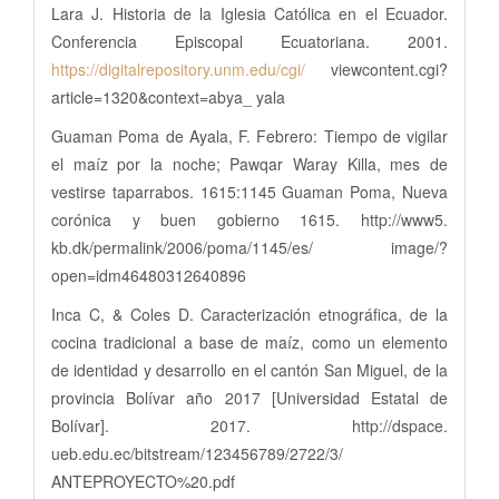
Lara J. Historia de la Iglesia Católica en el Ecuador.
Conferencia Episcopal Ecuatoriana. 2001.
https://digitalrepository.unm.edu/cgi/
viewcontent.cgi?
article=1320&context=abya_ yala
Guaman Poma de Ayala, F. Febrero: Tiempo de vigilar
el maíz por la noche; Pawqar Waray Killa, mes de
vestirse taparrabos. 1615:1145 Guaman Poma, Nueva
corónica y buen gobierno 1615. http://www5.
kb.dk/permalink/2006/poma/1145/es/ image/?
open=idm46480312640896
Inca C, & Coles D. Caracterización etnográfica, de la
cocina tradicional a base de maíz, como un elemento
de identidad y desarrollo en el cantón San Miguel, de la
provincia Bolívar año 2017 [Universidad Estatal de
Bolívar]. 2017. http://dspace.
ueb.edu.ec/bitstream/123456789/2722/3/
ANTEPROYECTO%20.pdf