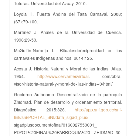
Totoras. Universidad del Azuay. 2010.
Loyola H. Fuesta Andina del Taita Carnaval. 2008;
(67):79-100.
Martínez J. Anales de la Universidad de Cuenca.
1996:29-50.
McGuffin-Naranjo L. Ritualesdereciprocidad en los
carnavales indígenas andinos. 2014:125.
Acosta J. Historia Natural y Moral de las Indias. Atlas.
1954.
http://www.cervantesvirtual
. com/obra-
visor/historia-natural-y-moral-de- las-indias--0/html/
Gobierno Autónomo Descentralizado de la parroquia
Zhidmad. Plan de desarrollo y ordenamiento territorial.
Diagnóstico. 2015:326.
http://app.sni.gob.ec/sni-
link/sni/PORTAL_SNI/data_sigad_plus/
sigadplusdocumentofinal/0160027550001_
PDYOT%20FINAL%20PARROQUIA%20 ZHIDMAD_30-