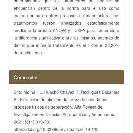
determinando que los parámetros de análisis se
encuentran dentro de la norma para el uso como
materia prima en otros procesos de manufactura. Los
tratamientos fueron analizados estadísticamente
mediante la prueba ANOVA y TUKEY para determinar
la diferencia significativa entre los mismos, además de
definir que el mejor tratamiento es el 4 con el 38,20%
de rendimiento.
Detalles
Cómo citar
del
artículo
Brito Moína HL, Huacho Chávez IF, Rodríguez Basantes
AI. Extracción de almidón del arroz de cebada por
procesos físicos de separación. Alfa Revista de
Investigación en Ciencias Agronómicas y Veterinarias.
2021;5(14):319-30.
https://doi.org/10.33996/revistaalfa.v5i14.120