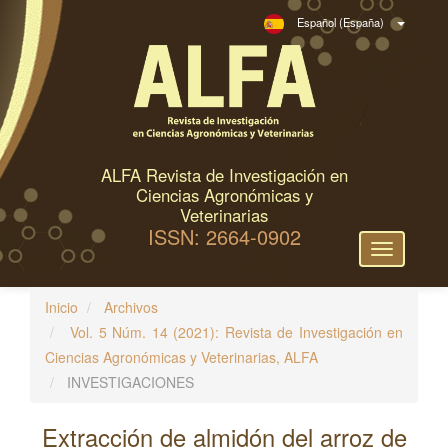
N
Español (España)
a
v
e
g
a
c
ALFA Revista de Investigación en
i
Ciencias Agronómicas y
ó
Veterinarias
ISSN: 2664-0902
n
Toggle
p
navigation
r
Inicio
Archivos
i
Vol. 5 Núm. 14 (2021): Revista de Investigación en
n
Ciencias Agronómicas y Veterinarias, ALFA
c
INVESTIGACIONES
i
p
Extracción de almidón del arroz de
a