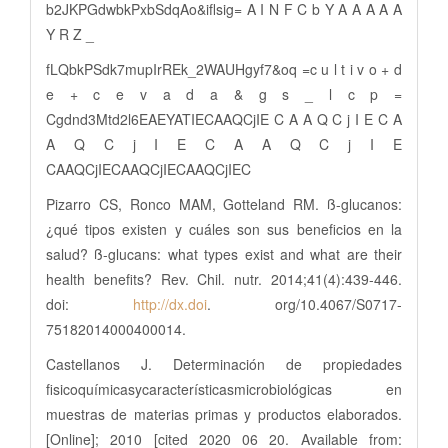
b2JKPGdwbkPxbSdqAo&iflsig= A I N F C b Y A A A A A
Y R Z _
fLQbkPSdk7mupIrREk_2WAUHgyf7&oq =c u l t i v o + d
e + c e v a d a & g s _ l c p =
Cgdnd3Mtd2l6EAEYATIECAAQCjIE C A A Q C j I E C A
A Q C j I E C A A Q C j I E
CAAQCjIECAAQCjIECAAQCjIEC
Pizarro CS, Ronco MAM, Gotteland RM. ß-glucanos:
¿qué tipos existen y cuáles son sus beneficios en la
salud? ß-glucans: what types exist and what are their
health benefits? Rev. Chil. nutr. 2014;41(4):439-446.
doi:
http://dx.doi
. org/10.4067/S0717-
75182014000400014.
Castellanos J. Determinación de propiedades
fisicoquímicasycaracterísticasmicrobiológicas en
muestras de materias primas y productos elaborados.
[Online]; 2010 [cited 2020 06 20. Available from: