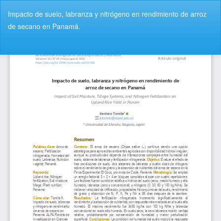
V
Impacto de suelo, labranza y nitrógeno en rendimiento de arroz
o
de secano en Panamá.
l
v
De
D
e
e
r
s
a
c
l
a
o
r
s
g
d
a
e
r
t
P
a
D
l
F
l
e
s