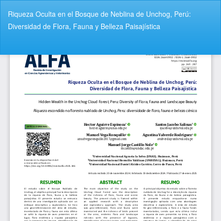
V
Riqueza Oculta en el Bosque de Neblina de Unchog, Perú:
o
Diversidad de Flora, Fauna y Belleza Paisajística
l
v
De
D
e
e
r
s
a
c
l
a
o
r
s
g
d
a
e
r
t
P
a
D
l
F
l
e
s