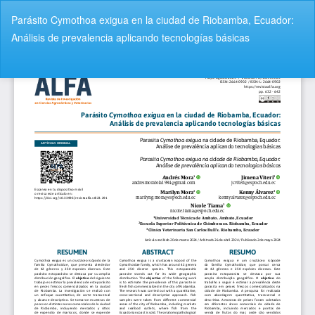
V
Parásito Cymothoa exigua en la ciudad de Riobamba, Ecuador:
o
Análisis de prevalencia aplicando tecnologías básicas
l
v
De
D
e
e
r
s
a
c
l
a
o
r
s
g
d
a
e
r
t
P
a
D
l
F
l
e
s