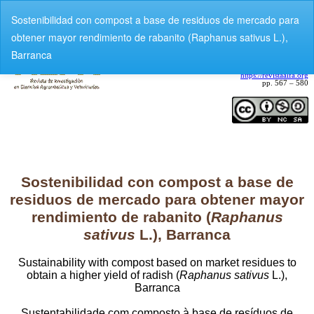
V
Sostenibilidad con compost a base de residuos de mercado para
o
obtener mayor rendimiento de rabanito (Raphanus sativus L.),
l
Barranca
v
e
r
a
l
o
s
d
e
t
a
l
l
e
s