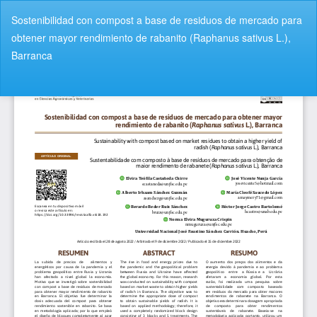
V
Sostenibilidad con compost a base de residuos de mercado para
o
obtener mayor rendimiento de rabanito (Raphanus sativus L.),
l
Barranca
v
e
De
D
r
e
a
s
l
c
o
a
s
r
d
g
e
a
t
r
a
P
l
D
l
F
e
s