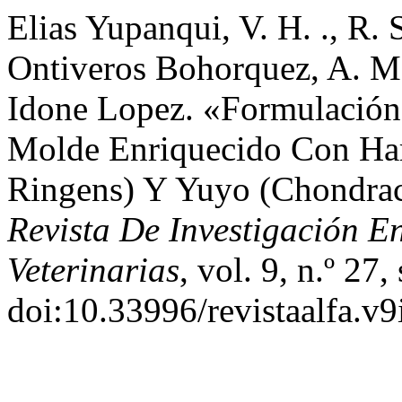
Elias Yupanqui, V. H. ., R. 
Ontiveros Bohorquez, A. M.
Idone Lopez. «Formulación
Molde Enriquecido Con Har
Ringens) Y Yuyo (Chondra
Revista De Investigación E
Veterinarias
, vol. 9, n.º 27
doi:10.33996/revistaalfa.v9