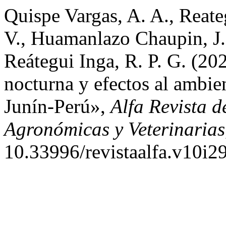
Quispe Vargas, A. A., Reat
V., Huamanlazo Chaupin, J.
Reátegui Inga, R. P. G. (2
nocturna y efectos al ambien
Junín-Perú»,
Alfa Revista d
Agronómicas y Veterinarias
10.33996/revistaalfa.v10i2