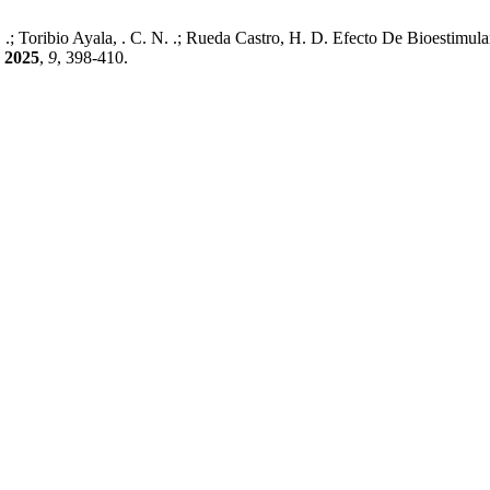
; Toribio Ayala, . C. N. .; Rueda Castro, H. D. Efecto De Bioestimula
2025
,
9
, 398-410.