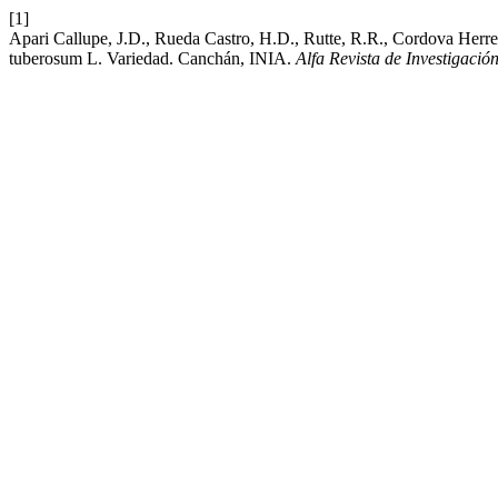
[1]
Apari Callupe, J.D., Rueda Castro, H.D., Rutte, R.R., Cordova Herrer
tuberosum L. Variedad. Canchán, INIA.
Alfa Revista de Investigació