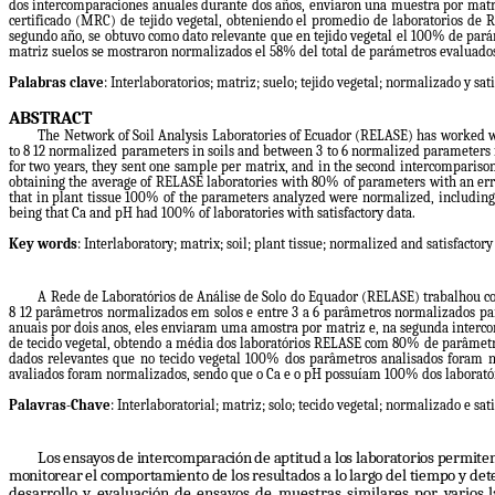
d
e
l
a
r
t
í
c
u
l
o