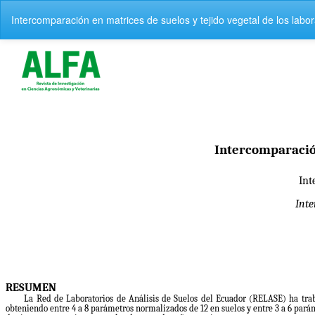
V
Intercomparación en matrices de suelos y tejido vegetal de los lab
o
l
v
e
r
a
l
o
s
d
e
t
a
l
l
e
s