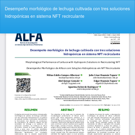
V
Desempeño morfológico de lechuga cultivada con tres soluciones
o
hidropónicas en sistema NFT recirculante
l
v
De
D
e
e
r
s
a
c
l
a
o
r
s
g
d
a
e
r
t
P
a
D
l
F
l
e
s