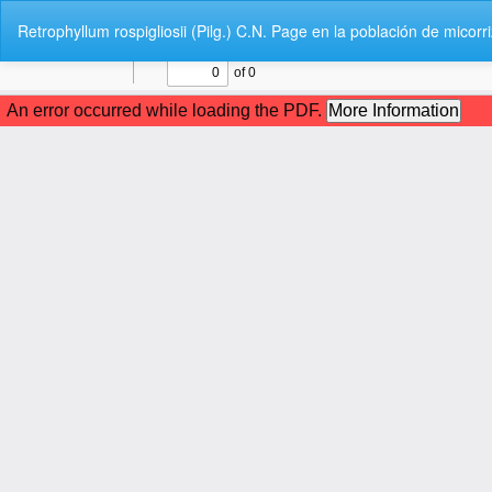
V
Retrophyllum rospigliosii (Pilg.) C.N. Page en la población de mic
o
l
v
e
r
a
l
o
s
d
e
t
a
l
l
e
s