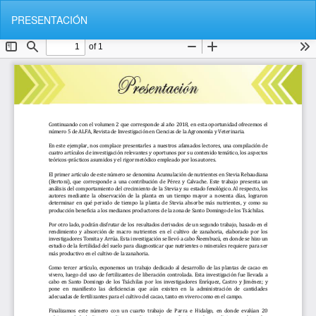
V
De
D
PRESENTACIÓN
o
e
l
s
v
c
e
a
r
r
a
g
l
a
o
r
s
P
d
D
e
F
t
a
l
l
e
s