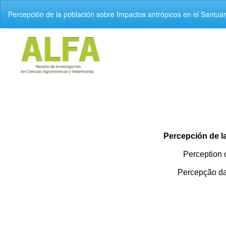
V
Percepción de la población sobre Impactos antrópicos en el Santuar
o
l
v
e
r
a
l
o
s
d
e
t
a
l
l
e
s