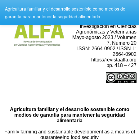
V
Agricultura familiar y el desarrollo sostenible como medios de
o
garantía para mantener la seguridad alimentaria
l
v
e
r
a
l
o
s
d
e
t
a
l
l
e
s