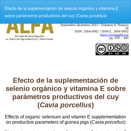
V
Efecto de la suplementación de selenio orgánico y vitamina E
o
sobre parámetros productivos del cuy (Cavia porcellus)
l
v
e
r
a
l
o
s
d
e
t
a
l
l
e
s